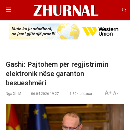
Gashi: Pajtohem për regjistrimin
elektronik nëse garanton
besueshmëri
A+
A-
Nga
Xh M
06.04.2026 19:27
1,304
e lexuar