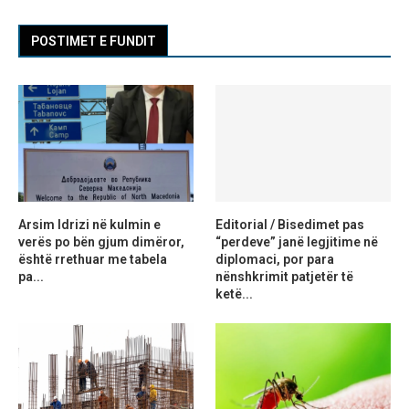
POSTIMET E FUNDIT
Arsim Idrizi në kulmin e
Editorial / Bisedimet pas
verës po bën gjum dimëror,
“perdeve” janë legjitime në
është rrethuar me tabela
diplomaci, por para
pa...
nënshkrimit patjetër të
ketë...