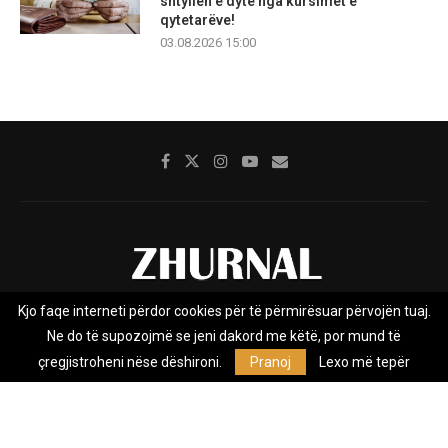
shtyllën e dytë nga kursimet e
qytetarëve!
03.08.2026 15:00
Kjo faqe interneti përdor cookies për të përmirësuar përvojën tuaj.
Rreth nesh
Impresumi
Marketing
Kontakt
Ne do të supozojmë se jeni dakord me këtë, por mund të
Privacy Policy
çregjistroheni nëse dëshironi.
Pranoj
Lexo më tepër
Zhurnal.mk është Agjenci e Lajmeve e pavarur, e themeluar në vitin
2009, që e mbulon Maqedoninë, Kosovën, Shqipërinë edhe lajmet
nga bota.