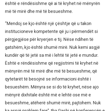
është e rëndësishme që ai të kryhet në mënyrën
më të mirë dhe më të besueshme.
“Mendoj se kjo është një çështje që u takon
institucioneve kompetente që ju i përmendët si
përgjegjëse për kryerjen e tij. Nëse ndihen të
gatshëm, kjo është shumë mirë. Nuk kemi asgjë
kundër që të jetë sa më i lehtë të jetë e mundur.
Është e rëndësishme që regjistrimi të kryhet në
mënyrën më të mirë dhe më të besueshme, që
qytetarët të besojnë se informacioni është i
besueshëm. Mënyra se si do të kryhet, nëse ajo
mënyrë dixhitale është më e lehtë ose më e
besueshme, atëherë shumë mirë, pajtohem. Nuk
ka asnjë problem fare”, tha Gashi në konferencën e