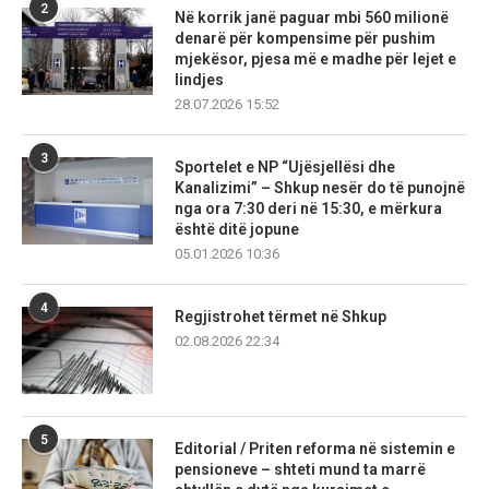
2
Në korrik janë paguar mbi 560 milionë
denarë për kompensime për pushim
mjekësor, pjesa më e madhe për lejet e
lindjes
28.07.2026 15:52
3
Sportelet e NP “Ujësjellësi dhe
Kanalizimi” – Shkup nesër do të punojnë
nga ora 7:30 deri në 15:30, e mërkura
është ditë jopune
05.01.2026 10:36
4
Regjistrohet tërmet në Shkup
02.08.2026 22:34
5
Editorial / Priten reforma në sistemin e
pensioneve – shteti mund ta marrë