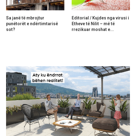
Sa janë të mbrojtur
Editorial / Kujdes nga virusi i
punëtorët e ndërtimtarisë
Etheve të Nilit – më të
sot?
rrezikuar moshat e...