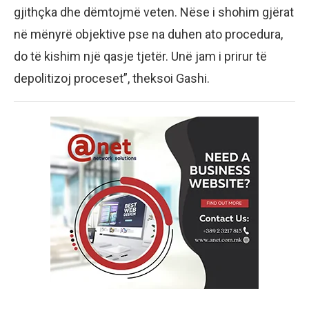
gjithçka dhe dëmtojmë veten. Nëse i shohim gjërat
në mënyrë objektive pse na duhen ato procedura,
do të kishim një qasje tjetër. Unë jam i prirur të
depolitizoj proceset”, theksoi Gashi.