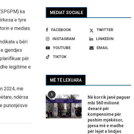
s (SPGPM) ka
MEDIAT SOCIALE
ërkesa e tyre
torin e medias.
FACEBOOK
TWITTER
INSTAGRAM
LINKEDIN
ndikata u bëri
YOUTUBE
EMAIL
 e gjendjes
TIKTOK
planifikuar për
dhe legjitime e
MË TË LEXUARA
in 2024, më
1
ëtare, ndërsa
Në korrik janë paguar
mbi 560 milionë
he punonjësve
denarë për
kompensime për
pushim mjekësor,
pjesa më e madhe
për lejet e lindjes