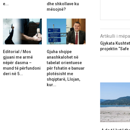
e...
dhe shkollave ku
mësojnë?
Artikulli i më
Gjykata Kushtet
projektin “Safe 
Editorial / Mos
Gjuha shqipe
gjuani me armë
anashkalohet në
nëpër dasma –
tabelat orientuese
mund të përfundoni
për fshatin e banuar
deri në 5...
plotësisht me
shqiptarë, Llojan,
kur...