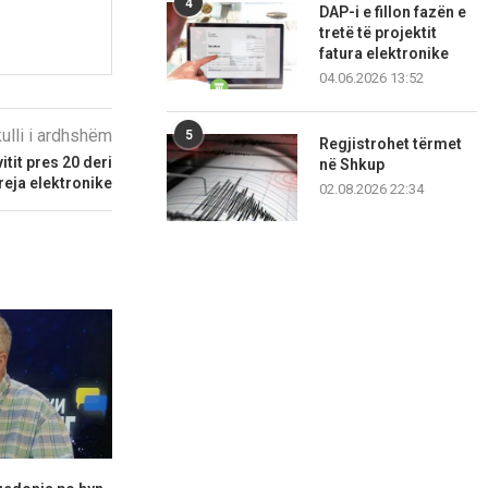
4
DAP-i e fillon fazën e
tretë të projektit
fatura elektronike
04.06.2026 13:52
kulli i ardhshëm
5
Regjistrohet tërmet
itit pres 20 deri
në Shkup
reja elektronike
02.08.2026 22:34