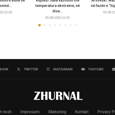
atësirë edhe në
Kujdes/ Java vazhdon me
Arsovski: Ma
ninë...
temperatura ekstreme, në
në fazën e “hip
disa...
26 23:00
05.08.2
05.08.2026 22:33
BOOK
TWITTER
INSTAGRAM
YOUTUBE
h nesh
Impresumi
Marketing
Kontakt
Privacy P