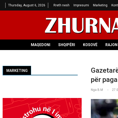
Thursday, August 6, 2026
Rreth nesh
Impresumi
Marketing
Kont
MAQEDONI
SHQIPËRI
KOSOVË
RAJON 
Gazetarë
MARKETING
për paga
Nga
B.M
27.