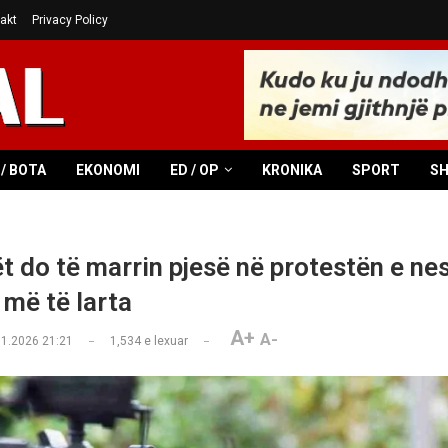
akt
Privacy Policy
/ BOTA
EKONOMI
ED / OP
KRONIKA
SPORT
S
t do të marrin pjesë në protestën e n
 më të larta
A+
A-
01.2026 21:21
1,534
e lexuar