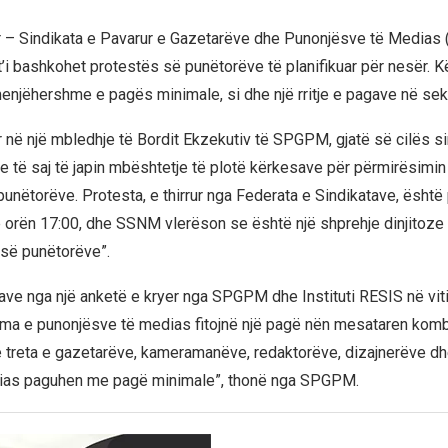
r – Sindikata e Pavarur e Gazetarëve dhe Punonjësve të Media
t’i bashkohet protestës së punëtorëve të planifikuar për nesër. K
 menjëhershme e pagës minimale, si dhe një rritje e pagave në sek
 në një mbledhje të Bordit Ekzekutiv të SPGPM, gjatë së cilës si
ve të saj të japin mbështetje të plotë kërkesave për përmirësimin
unëtorëve. Protesta, e thirrur nga Federata e Sindikatave, është 
 orën 17:00, dhe SSNM vlerëson se është një shprehje dinjitoze 
së punëtorëve”.
ave nga një anketë e kryer nga SPGPM dhe Instituti RESIS në vit
ma e punonjësve të medias fitojnë një pagë nën mesataren komb
e treta e gazetarëve, kameramanëve, redaktorëve, dizajnerëve d
edias paguhen me pagë minimale”, thonë nga SPGPM.