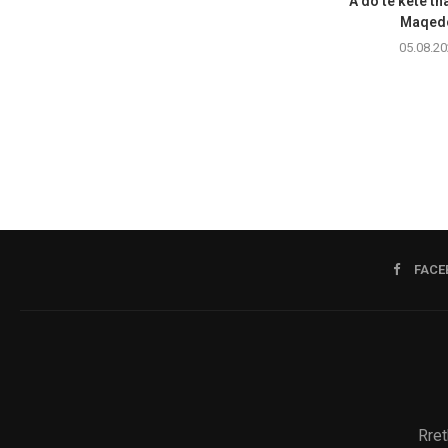
A do të ketë th
Maqedo
05.08.20
FACE
Rret