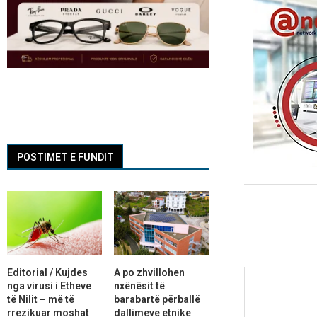
POSTIMET E FUNDIT
Editorial / Kujdes
A po zhvillohen
nga virusi i Etheve
nxënësit të
të Nilit – më të
barabartë përballë
rrezikuar moshat
dallimeve etnike