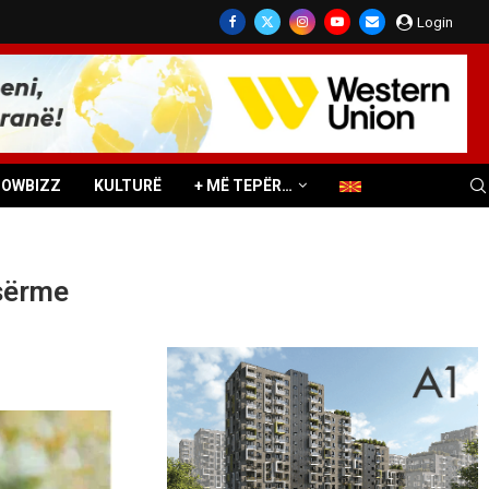
Login
HOWBIZZ
KULTURË
+ MË TEPËR…
esërme