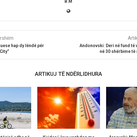
B.M
parshëm
Arti
uese hap dy lëndë për
Andonovski: Deri në fund të v
City”
në 30 shërbime të 
ARTIKUJ TË NDËRLIDHURA