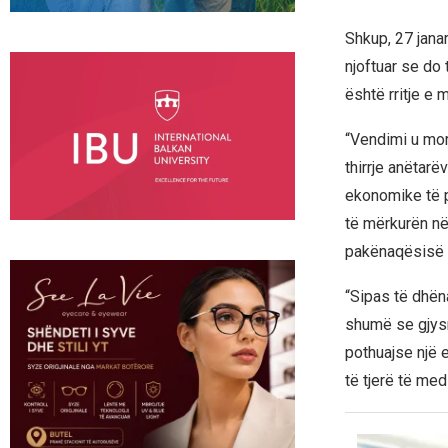
Shkup, 27 jana
njoftuar se do 
është rritje e
“Vendimi u mor
thirrje anëtarë
ekonomike të p
të mërkurën në
pakënaqësisë 
“Sipas të dhën
shumë se gjys
pothuajse një 
të tjerë të m