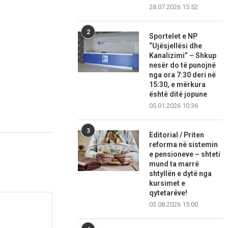
28.07.2026 15:52
2
Sportelet e NP
“Ujësjellësi dhe
Kanalizimi” – Shkup
nesër do të punojnë
nga ora 7:30 deri në
15:30, e mërkura
është ditë jopune
05.01.2026 10:36
3
Editorial / Priten
reforma në sistemin
e pensioneve – shteti
mund ta marrë
shtyllën e dytë nga
kursimet e
qytetarëve!
03.08.2026 15:00