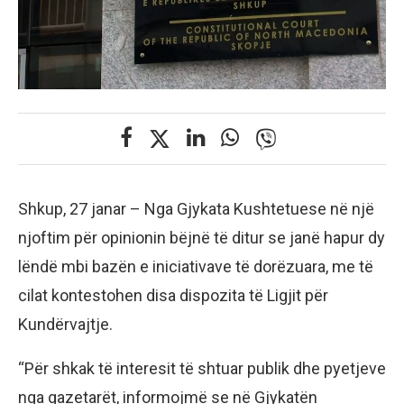
Shkup, 27 janar – Nga Gjykata Kushtetuese në një
njoftim për opinionin bëjnë të ditur se janë hapur dy
lëndë mbi bazën e iniciativave të dorëzuara, me të
cilat kontestohen disa dispozita të Ligjit për
Kundërvajtje.
“Për shkak të interesit të shtuar publik dhe pyetjeve
nga gazetarët, informojmë se në Gjykatën