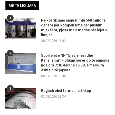
MË TË LEXUARA
1
Në korrik janë paguar mbi 560 milionë
denarë për kompensime për pushim
mjekësor, pjesa më e madhe për lejet e
lindjes
28.07.2026 15:52
2
Sportelet e NP “Ujësjellësi dhe
Kanalizimi” – Shkup nesër do të punojnë
nga ora 7:30 deri në 15:30, e mërkura
është ditë jopune
05.01.2026 10:36
3
Regjistrohet tërmet në Shkup
02.08.2026 22:34