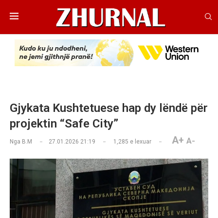
Gjykata Kushtetuese hap dy lëndë për
projektin “Safe City”
A+
A-
Nga
B.M
27.01.2026 21:19
1,285
e lexuar