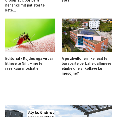
diplomaci, por para
sot?
nënshkrimit patjetër të
ketë...
Editorial / Kujdes nga virusi i
A po zhvillohen nxënësit të
Etheve të Nilit – më të
barabartë përballë dallimeve
rrezikuar moshat e...
etnike dhe shkollave ku
mësojnë?