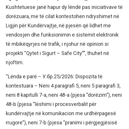
Kushtetuese janë hapur dy lëndë pas iniciativave të
dorëzuara, me të cilat kontestohen ndryshimet në
Ligjin për Kundërvajtje, në pjesën që lidhet me
vendosjen dhe funksionimin e sistemit elektronik
të mbikëqyrjes në trafik, i njohur në opinion si
projekti “Qytet i Sigurt – Safe City””, thuhet në
njoftim.
“Lënda e parë – У.бр.25/2026: Dispozita të
kontestuara – Neni 4 paragrafi 5, neni 5 paragrafi 3,
neni 8 kapitulli 7-a, neni 48-a (pjesa “dorëzim”), neni
48-b (pjesa “lëshimi i procesverbalit për
kundërvajtje në komunikacion me urdhërpagesë
rrugore”), neni 7-b (pjesa “pranimi i përgjegjësisë