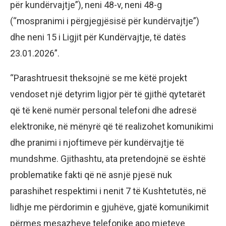
për kundërvajtje”), neni 48-v, neni 48-g
(“mospranimi i përgjegjësisë për kundërvajtje”)
dhe neni 15 i Ligjit për Kundërvajtje, të datës
23.01.2026”.
“Parashtruesit theksojnë se me këtë projekt
vendoset një detyrim ligjor për të gjithë qytetarët
që të kenë numër personal telefoni dhe adresë
elektronike, në mënyrë që të realizohet komunikimi
dhe pranimi i njoftimeve për kundërvajtje të
mundshme. Gjithashtu, ata pretendojnë se është
problematike fakti që në asnjë pjesë nuk
parashihet respektimi i nenit 7 të Kushtetutës, në
lidhje me përdorimin e gjuhëve, gjatë komunikimit
përmes mesazheve telefonike apo mjeteve