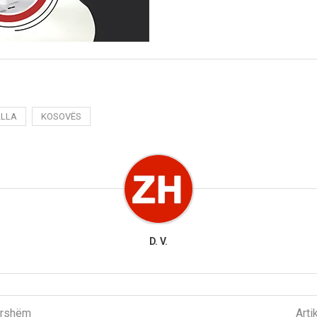
ALLA
KOSOVËS
D. V.
parshëm
Arti