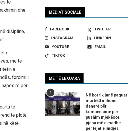
ues të
enaxhimin dhe
MEDIAT SOCIALE
FACEBOOK
TWITTER
në disiplinë,
INSTAGRAM
LINKEDIN
it.
YOUTUBE
EMAIL
rët e
TIKTOK
ovës, me të
itetin e
ndës, forcimi i
MË TË LEXUARA
ë hapësirë për
1
Në korrik janë paguar
mbi 560 milionë
denarë për
qarta të
kompensime për
rend të plotë,
pushim mjekësor,
pjesa më e madhe
si në këtë
për lejet e lindjes