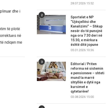
28.07.2026 15:52
plinuar dhe i
2
Sportelet e NP
“Ujësjellësi dhe
Kanalizimi” – Shkup
tim të plotë
nesër do të punojnë
 korrektues në
nga ora 7:30 deri në
15:30, e mërkura
o të ndiqen me
është ditë jopune
05.01.2026 10:36
3
Editorial / Priten
reforma në sistemin
e pensioneve – shteti
mund ta marrë
shtyllën e dytë nga
kursimet e
qytetarëve!
03.08.2026 15:00