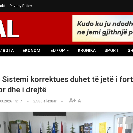
akt
Privacy Policy
/ BOTA
EKONOMI
ED / OP
KRONIKA
SPORT
S
 Sistemi korrektues duhet të jetë i fort
ar dhe i drejtë
A+
A-
03.2026 13:17
2,580
e lexuar