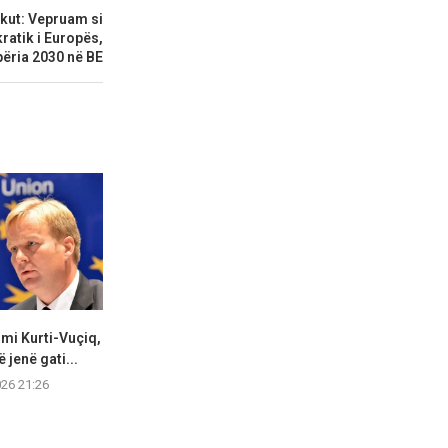
ukut: Vepruam si
atik i Europës,
ëria 2030 në BE
mi Kurti-Vuçiq,
Kuvendi mblidhet nesër për
Përfundon mbl
 jenë gati...
konstituimin e legjislaturës
parlamentar të
së...
026 21:26
05.08.2
05.08.2026 21:24