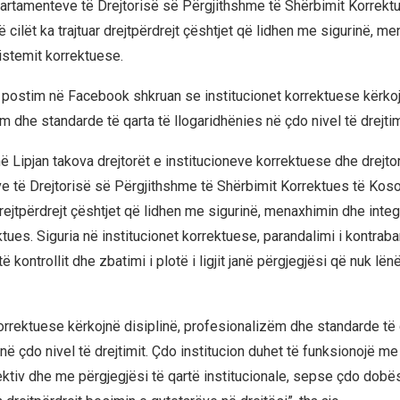
partamenteve të Drejtorisë së Përgjithshme të Shërbimit Korrekt
cilët ka trajtuar drejtpërdrejt çështjet që lidhen me sigurinë, m
sistemit korrektuese.
ë postim në Facebook shkruan se institucionet korrektuese kërkoj
 dhe standarde të qarta të llogaridhënies në çdo nivel të drejtim
në Lipjan takova drejtorët e institucioneve korrektuese dhe drejto
 të Drejtorisë së Përgjithshme të Shërbimit Korrektues të Kos
drejtpërdrejt çështjet që lidhen me sigurinë, menaxhimin dhe integr
tues. Siguria në institucionet korrektuese, parandalimi i kontraba
kontrollit dhe zbatimi i plotë i ligjit janë përgjegjësi që nuk lën
korrektuese kërkojnë disiplinë, profesionalizëm dhe standarde të 
në çdo nivel të drejtimit. Çdo institucion duhet të funksionojë me 
ektiv dhe me përgjegjësi të qartë institucionale, sepse çdo dobë