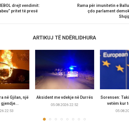
BOL drejt vendimit:
Rama për imunitetin e Ball
beu” pritet të presë
çdo parlament demokr
Shqip
ARTIKUJ TË NDËRLIDHURA
a në Gjilan, një
Aksident me vdekje në Durrës
Sorensen: Taki
gjendje...
vetëm kur të
05.08.2026 22:52
26 22:53
05.08.2