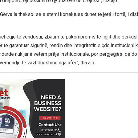
rejtpërdrejt besimin e qytetarëve në drejtësi”, tha ajo.
a Gërvalla theksoi se sistemi korrektues duhet të jetë i fortë, i disi
hëheqje të vendosur, zbatim të pakompromis të ligjit dhe përkush
ër të garantuar sigurinë, rendin dhe integritetin e çdo institucioni
ndarde nuk janë vetëm pritje institucionale, por përgjegjësi që d
 vëmendje të vazhdueshme nga afër”, tha ajo.