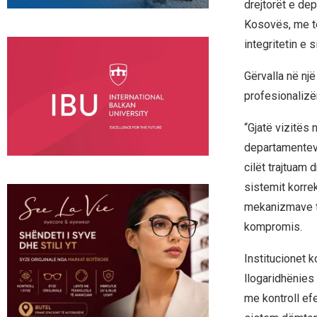
drejtorët e de
Kosovës, me të 
integritetin e 
Gërvalla në nj
profesionalizëm
“Gjatë vizitës 
departamenteve
cilët trajtuam 
sistemit korrek
mekanizmave të 
kompromis.
Institucionet 
llogaridhënies 
me kontroll ef