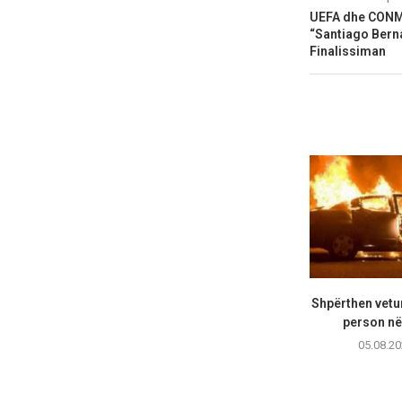
UEFA dhe CONME
“Santiago Berna
Finalissiman
Shpërthen vetur
person në 
05.08.20