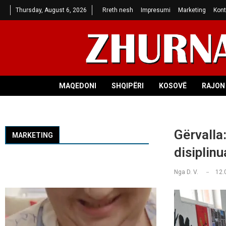
Thursday, August 6, 2026
Rreth nesh
Impresumi
Marketing
Kont
MAQEDONI
SHQIPËRI
KOSOVË
RAJON 
Gërvalla:
MARKETING
disiplinu
Nga
D. V.
12.