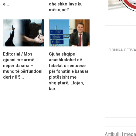
e...
dhe shkollave ku
mësojnë?
DONIKA GËRV
Editorial / Mos
Gjuha shqipe
gjuani me armë
anashkalohet në
nëpër dasma –
tabelat orientuese
mund të përfundoni
për fshatin e banuar
deri në 5...
plotësisht me
shqiptarë, Llojan,
kur...
Artikulli i më