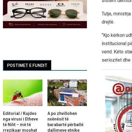
sistem dëmton d
Tutje, ministrj
drejtë.
“Kjo kërkon ud
institucional p
vend. Këto sta
seriozitet dhe
POSTIMET E FUNDIT
Editorial / Kujdes
A po zhvillohen
nga virusi i Etheve
nxënësit të
të Nilit – më të
barabartë përballë
rrezikuar moshat
dallimeve etnike