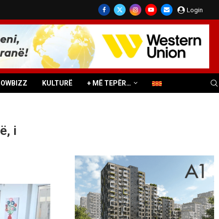
Login
HOWBIZZ
KULTURË
+ MË TEPËR…
ë, i