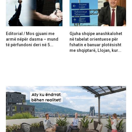
Editorial / Mos gjuani me
Gjuha shqipe anashkalohet
armë nëpër dasma – mund
në tabelat orientuese për
të përfundoni deri në 5...
fshatin e banuar plotësisht
me shqiptarë, Llojan, kur...