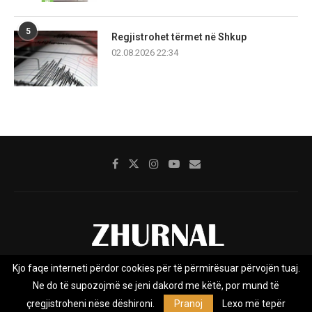
5
Regjistrohet tërmet në Shkup
02.08.2026 22:34
Kjo faqe interneti përdor cookies për të përmirësuar përvojën tuaj.
Rreth nesh
Impresumi
Marketing
Kontakt
Ne do të supozojmë se jeni dakord me këtë, por mund të
Privacy Policy
çregjistroheni nëse dëshironi.
Pranoj
Lexo më tepër