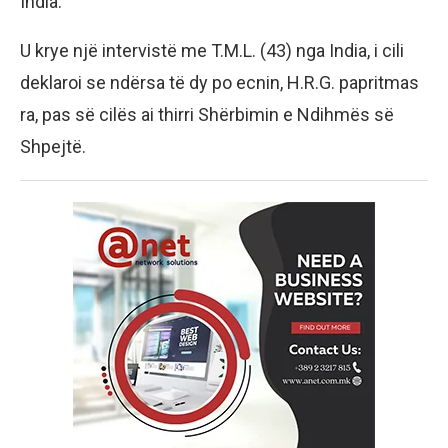
India.
U krye një intervistë me T.M.L. (43) nga India, i cili
deklaroi se ndërsa të dy po ecnin, H.R.G. papritmas
ra, pas së cilës ai thirri Shërbimin e Ndihmës së
Shpejtë.