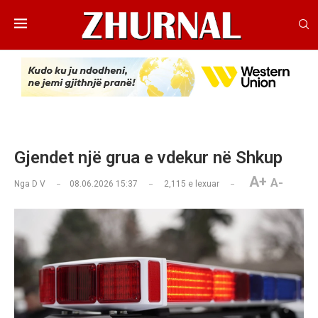
Gjendet një grua e vdekur në Shkup
A+
A-
Nga
D V
08.06.2026 15:37
2,115
e lexuar