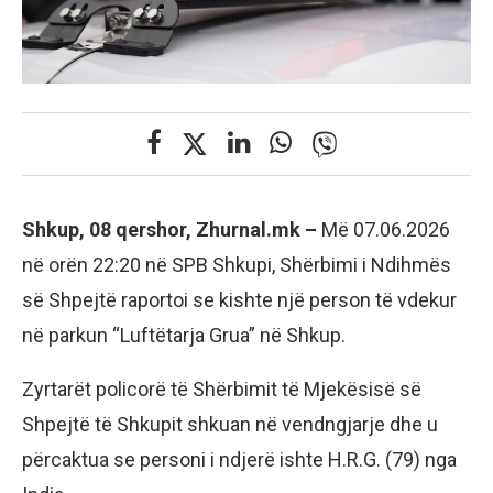
Shkup, 08 qershor, Zhurnal.mk –
Më 07.06.2026
në orën 22:20 në SPB Shkupi, Shërbimi i Ndihmës
së Shpejtë raportoi se kishte një person të vdekur
në parkun “Luftëtarja Grua” në Shkup.
Zyrtarët policorë të Shërbimit të Mjekësisë së
Shpejtë të Shkupit shkuan në vendngjarje dhe u
përcaktua se personi i ndjerë ishte H.R.G. (79) nga