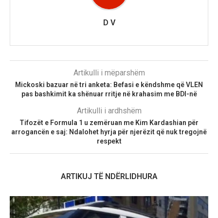
D V
Artikulli i mëparshëm
Mickoski bazuar në tri anketa: Befasi e këndshme që VLEN
pas bashkimit ka shënuar rritje në krahasim me BDI-në
Artikulli i ardhshëm
Tifozët e Formula 1 u zemëruan me Kim Kardashian për
arrogancën e saj: Ndalohet hyrja për njerëzit që nuk tregojnë
respekt
ARTIKUJ TË NDËRLIDHURA