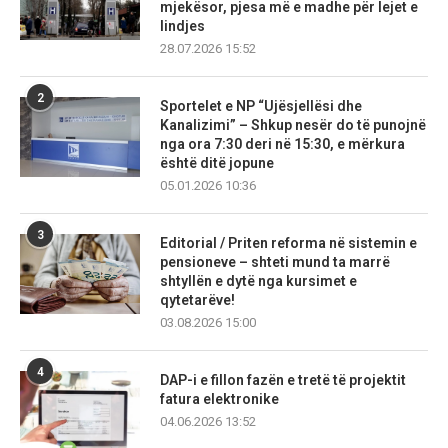
mjekësor, pjesa më e madhe për lejet e
lindjes
28.07.2026 15:52
2
Sportelet e NP “Ujësjellësi dhe
Kanalizimi” – Shkup nesër do të punojnë
nga ora 7:30 deri në 15:30, e mërkura
është ditë jopune
05.01.2026 10:36
3
Editorial / Priten reforma në sistemin e
pensioneve – shteti mund ta marrë
shtyllën e dytë nga kursimet e
qytetarëve!
03.08.2026 15:00
4
DAP-i e fillon fazën e tretë të projektit
fatura elektronike
04.06.2026 13:52