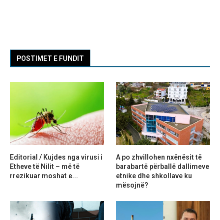
POSTIMET E FUNDIT
Editorial / Kujdes nga virusi i
A po zhvillohen nxënësit të
Etheve të Nilit – më të
barabartë përballë dallimeve
rrezikuar moshat e...
etnike dhe shkollave ku
mësojnë?