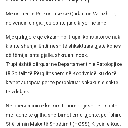
Me urdhër të Prokurorisë së Qarkut në Varazhdin,
në vendin e ngjarjes është janë kryer hetime.
Mjekja ligjore që ekzaminoi trupin konstatoi se nuk
kishte shenja lëndimesh të shkaktuara gjatë kohës
që fëmija ishte gjallë, shkruan Index.
Trupi është dërguar në Departamentin e Patologjisë
të Spitalit të Përgjithshëm në Koprivnicë, ku do të
kryhet autopsia për të përcaktuar shkakun e saktë
të vdekjes.
Në operacionin e kërkimit morën pjesë për tri ditë
me radhë të gjitha shërbimet emergjente, përfshirë
Shërbimin Malor të Shpëtimit (HGSS), Kryqin e Kuq,