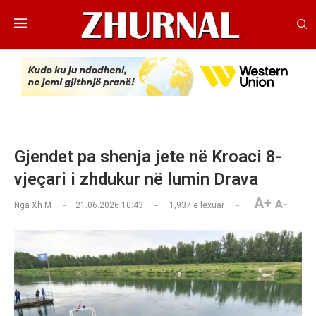
Gjendet pa shenja jete në Kroaci 8-
vjeçari i zhdukur në lumin Drava
A+
A-
Nga
Xh M
21.06.2026 10:43
1,937
e lexuar