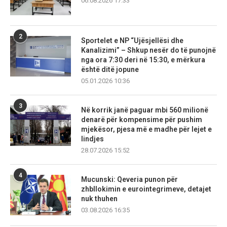
06.08.2026 17:33
2
Sportelet e NP “Ujësjellësi dhe
Kanalizimi” – Shkup nesër do të punojnë
nga ora 7:30 deri në 15:30, e mërkura
është ditë jopune
05.01.2026 10:36
3
Në korrik janë paguar mbi 560 milionë
denarë për kompensime për pushim
mjekësor, pjesa më e madhe për lejet e
lindjes
28.07.2026 15:52
4
Mucunski: Qeveria punon për
zhbllokimin e eurointegrimeve, detajet
nuk thuhen
03.08.2026 16:35