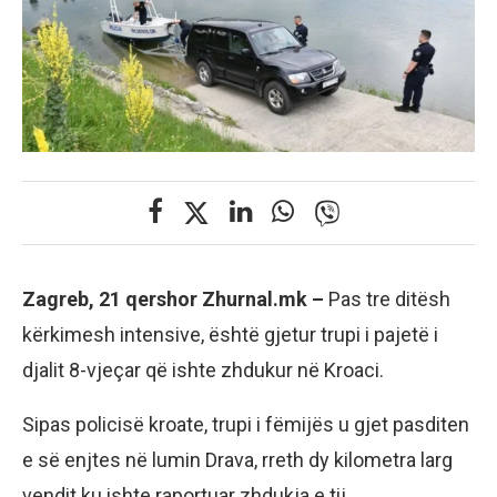
Zagreb, 21 qershor Zhurnal.mk –
Pas tre ditësh
kërkimesh intensive, është gjetur trupi i pajetë i
djalit 8-vjeçar që ishte zhdukur në Kroaci.
Sipas policisë kroate, trupi i fëmijës u gjet pasditen
e së enjtes në lumin Drava, rreth dy kilometra larg
vendit ku ishte raportuar zhdukja e tij.