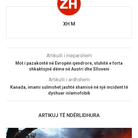
XH M
Artikulli i mëparshëm
Mot i pazakontë në Evropën qendrore, stuhitë e forta
shkaktojnë dëme në Austri dhe Slloveni
Artikulli i ardhshëm
Kanada, imami sulmohet jashtë xhamisë në një incident të
dyshuar islamofobik
ARTIKUJ TË NDËRLIDHURA