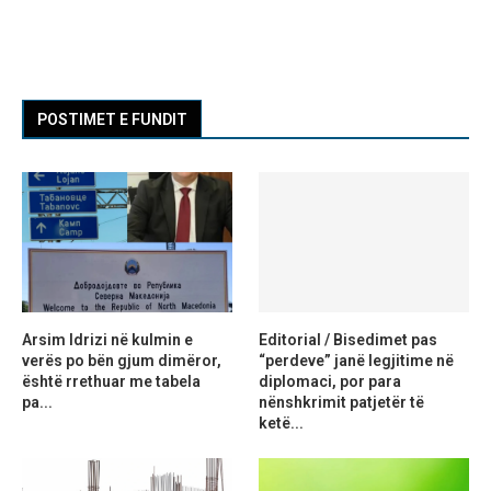
POSTIMET E FUNDIT
Arsim Idrizi në kulmin e
Editorial / Bisedimet pas
verës po bën gjum dimëror,
“perdeve” janë legjitime në
është rrethuar me tabela
diplomaci, por para
pa...
nënshkrimit patjetër të
ketë...