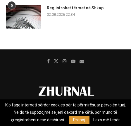
5
Regjistrohet tërmet në Shkup
02.08.2026 22:34
Kjo faqe interneti përdor cookies për të përmirësuar përvojën tuaj.
Rreth nesh
Impresumi
Marketing
Kontakt
Ne do të supozojmë se jeni dakord me këtë, por mund të
Privacy Policy
çregjistroheni nëse dëshironi.
Pranoj
Lexo më tepër
Zhurnal.mk është Agjenci e Lajmeve e pavarur, e themeluar në vitin