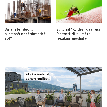
Sa janë të mbrojtur
Editorial / Kujdes nga virusi i
punëtorët e ndërtimtarisë
Etheve të Nilit – më të
sot?
rrezikuar moshat e...