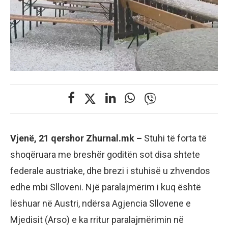
Vjenë, 21 qershor Zhurnal.mk –
Stuhi të forta të
shoqëruara me breshër goditën sot disa shtete
federale austriake, dhe brezi i stuhisë u zhvendos
edhe mbi Slloveni. Një paralajmërim i kuq është
lëshuar në Austri, ndërsa Agjencia Sllovene e
Mjedisit (Arso) e ka rritur paralajmërimin në