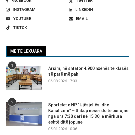
FACEBOOK
TWITTER
INSTAGRAM
LINKEDIN
YOUTUBE
EMAIL
TIKTOK
MË TË LEXUARA
1
Arsim, në shtator 4.900 nxënës të klasës
së parë më pak
06.08.2026 17:33
2
Sportelet e NP “Ujësjellësi dhe
Kanalizimi” – Shkup nesër do të punojnë
nga ora 7:30 deri në 15:30, e mërkura
është ditë jopune
05.01.2026 10:36