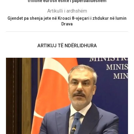
trilionë eurosh është i papërballueshëm
Artikulli i ardhshëm
Gjendet pa shenja jete në Kroaci 8-vjeçari i zhdukur në lumin
Drava
ARTIKUJ TË NDËRLIDHURA