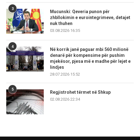
3
Mucunski: Qeveria punon për
zhbllokimin e eurointegrimeve, detajet
nuk thuhen
03.08.2026 16:35
4
Në korrik janë paguar mbi 560 milionë
denarë për kompensime për pushim
mjekësor, pjesa më e madhe për lejet e
lindjes
28.07.2026 15:52
5
Regjistrohet tërmet në Shkup
02.08.2026 22:34