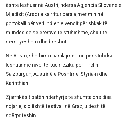
është lëshuar në Austri, ndërsa Agjencia Sllovene e
Mjedisit (Arso) e ka rritur paralajmërimin në
portokalli për verilindjen e vendit për shkak të
mundësisë së erërave të stuhishme, shiut të
rrëmbyeshëm dhe breshrit.
Në Austri, shërbimi i paralajmërimit për stuhi ka
lëshuar një nivel të kuq rreziku për Tirolin,
Salzburgun, Austrinë e Poshtme, Styria-n dhe
Karinthian.
Zjarrfikësit patën ndërhyrje të shumta dhe disa
ngjarje, siç është festivali në Graz, u desh të
ndërpriteshin.