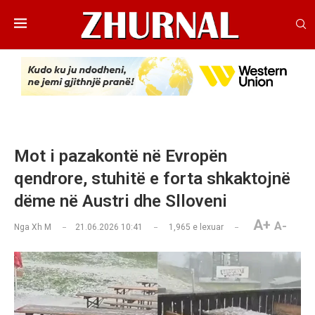
Mot i pazakontë në Evropën
qendrore, stuhitë e forta shkaktojnë
dëme në Austri dhe Slloveni
A+
A-
Nga
Xh M
21.06.2026 10:41
1,965
e lexuar