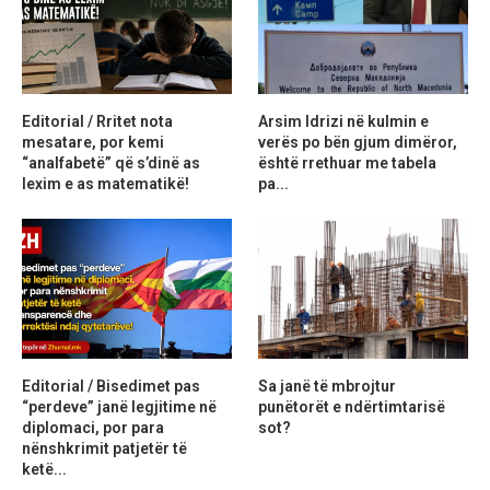
Editorial / Rritet nota
Arsim Idrizi në kulmin e
mesatare, por kemi
verës po bën gjum dimëror,
“analfabetë” që s’dinë as
është rrethuar me tabela
lexim e as matematikë!
pa...
Editorial / Bisedimet pas
Sa janë të mbrojtur
“perdeve” janë legjitime në
punëtorët e ndërtimtarisë
diplomaci, por para
sot?
nënshkrimit patjetër të
ketë...