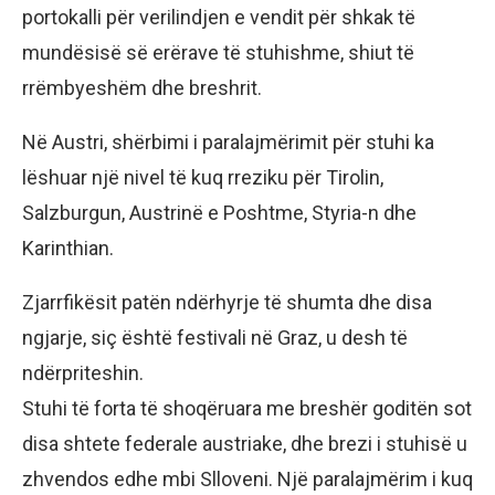
portokalli për verilindjen e vendit për shkak të
mundësisë së erërave të stuhishme, shiut të
rrëmbyeshëm dhe breshrit.
Në Austri, shërbimi i paralajmërimit për stuhi ka
lëshuar një nivel të kuq rreziku për Tirolin,
Salzburgun, Austrinë e Poshtme, Styria-n dhe
Karinthian.
Zjarrfikësit patën ndërhyrje të shumta dhe disa
ngjarje, siç është festivali në Graz, u desh të
ndërpriteshin.
Stuhi të forta të shoqëruara me breshër goditën sot
disa shtete federale austriake, dhe brezi i stuhisë u
zhvendos edhe mbi Slloveni. Një paralajmërim i kuq