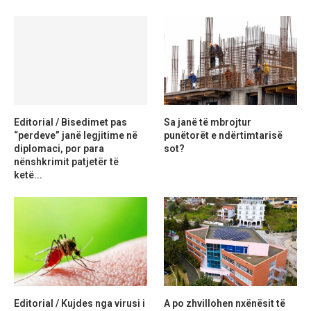
Editorial / Bisedimet pas
Sa janë të mbrojtur
“perdeve” janë legjitime në
punëtorët e ndërtimtarisë
diplomaci, por para
sot?
nënshkrimit patjetër të
ketë...
Editorial / Kujdes nga virusi i
A po zhvillohen nxënësit të