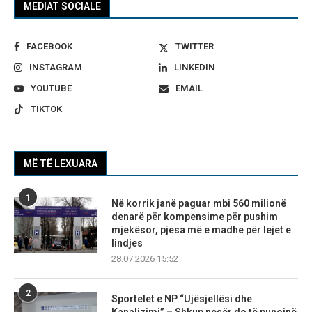
MEDIAT SOCIALE
FACEBOOK
TWITTER
INSTAGRAM
LINKEDIN
YOUTUBE
EMAIL
TIKTOK
MË TË LEXUARA
1
Në korrik janë paguar mbi 560 milionë
denarë për kompensime për pushim
mjekësor, pjesa më e madhe për lejet e
lindjes
28.07.2026 15:52
2
Sportelet e NP “Ujësjellësi dhe