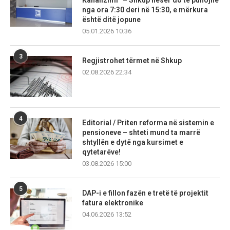
Kanalizimi” – Shkup nesër do të punojnë
nga ora 7:30 deri në 15:30, e mërkura
është ditë jopune
05.01.2026 10:36
3
Regjistrohet tërmet në Shkup
02.08.2026 22:34
4
Editorial / Priten reforma në sistemin e
pensioneve – shteti mund ta marrë
shtyllën e dytë nga kursimet e
qytetarëve!
03.08.2026 15:00
5
DAP-i e fillon fazën e tretë të projektit
fatura elektronike
04.06.2026 13:52