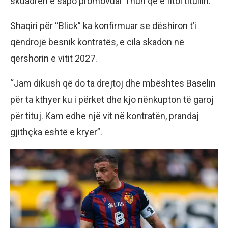
skuadrën e sapo promovuar Thun që e fitoi titullin.
Shaqiri për “Blick” ka konfirmuar se dëshiron t’i
qëndrojë besnik kontratës, e cila skadon në
qershorin e vitit 2027.
“Jam dikush që do ta drejtoj dhe mbështes Baselin
për ta kthyer ku i përket dhe kjo nënkupton të garoj
për tituj. Kam edhe një vit në kontratën, prandaj
gjithçka është e kryer”.