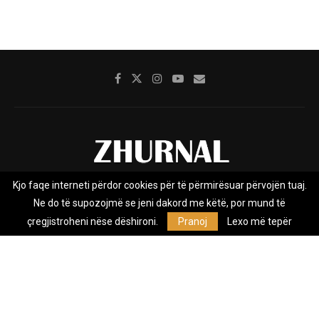
Kjo faqe interneti përdor cookies për të përmirësuar përvojën tuaj.
Rreth nesh
Impresumi
Marketing
Kontakt
Ne do të supozojmë se jeni dakord me këtë, por mund të
Privacy Policy
çregjistroheni nëse dëshironi.
Pranoj
Lexo më tepër
Zhurnal.mk është Agjenci e Lajmeve e pavarur, e themeluar në vitin
2009, që e mbulon Maqedoninë, Kosovën, Shqipërinë edhe lajmet
nga bota.
@2026 - All Right Reserved. Designed and Developed by
Anet.Com.Mk