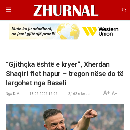
“Gjithçka është e kryer”, Xherdan
Shaqiri flet hapur – tregon nëse do të
largohet nga Baseli
A+
A-
Nga
D. V.
18.05.2026 16:06
2,162
e lexuar