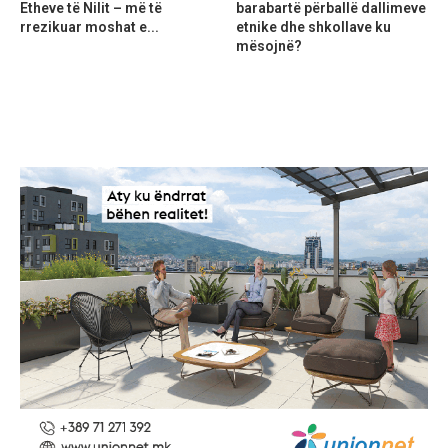
Etheve të Nilit – më të
barabartë përballë dallimeve
rrezikuar moshat e...
etnike dhe shkollave ku
mësojnë?