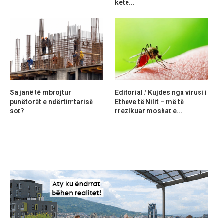
ketë...
Sa janë të mbrojtur
Editorial / Kujdes nga virusi i
punëtorët e ndërtimtarisë
Etheve të Nilit – më të
sot?
rrezikuar moshat e...