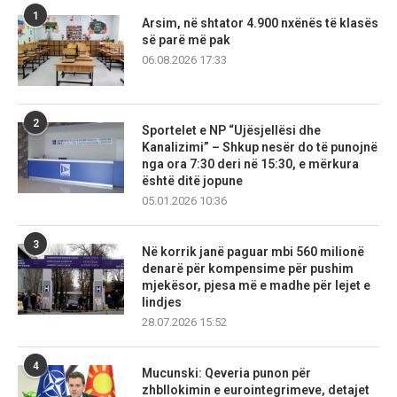
1
Arsim, në shtator 4.900 nxënës të klasës
së parë më pak
06.08.2026 17:33
2
Sportelet e NP “Ujësjellësi dhe
Kanalizimi” – Shkup nesër do të punojnë
nga ora 7:30 deri në 15:30, e mërkura
është ditë jopune
05.01.2026 10:36
3
Në korrik janë paguar mbi 560 milionë
denarë për kompensime për pushim
mjekësor, pjesa më e madhe për lejet e
lindjes
28.07.2026 15:52
4
Mucunski: Qeveria punon për
zhbllokimin e eurointegrimeve, detajet