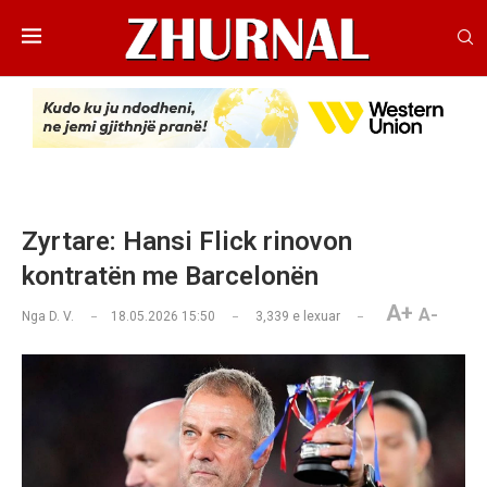
Zyrtare: Hansi Flick rinovon
kontratën me Barcelonën
A+
A-
Nga
D. V.
18.05.2026 15:50
3,339
e lexuar