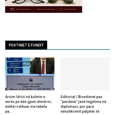
POSTIMET E FUNDIT
Arsim Idrizi në kulmin e
Editorial / Bisedimet pas
verës po bën gjum dimëror,
“perdeve” janë legjitime në
është rrethuar me tabela
diplomaci, por para
pa...
nënshkrimit patjetër të