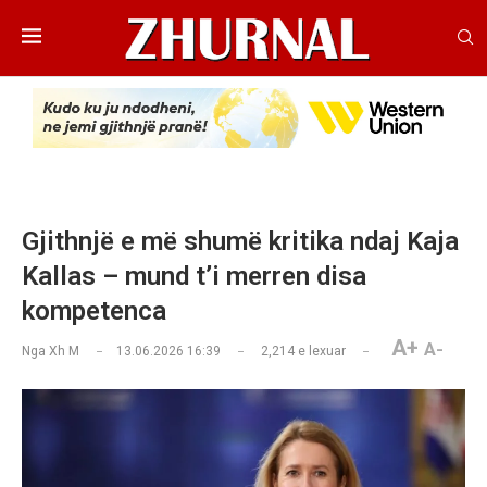
Gjithnjë e më shumë kritika ndaj Kaja
Kallas – mund t’i merren disa
kompetenca
A+
A-
Nga
Xh M
13.06.2026 16:39
2,214
e lexuar