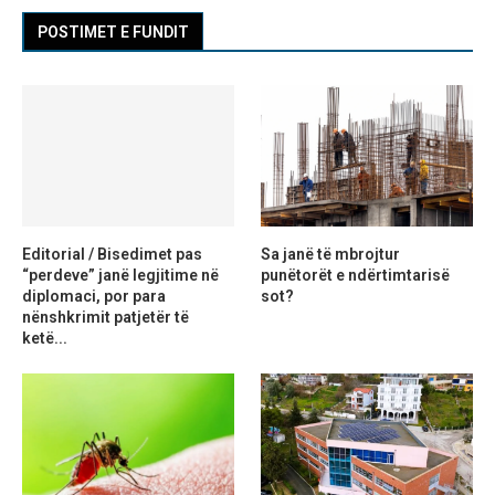
POSTIMET E FUNDIT
Editorial / Bisedimet pas
Sa janë të mbrojtur
“perdeve” janë legjitime në
punëtorët e ndërtimtarisë
diplomaci, por para
sot?
nënshkrimit patjetër të
ketë...