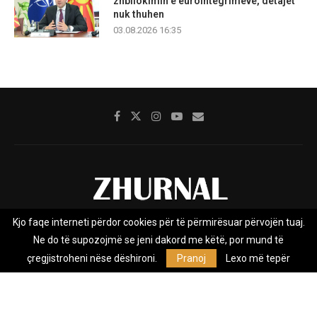
zhbllokimin e eurointegrimeve, detajet
nuk thuhen
03.08.2026 16:35
Kjo faqe interneti përdor cookies për të përmirësuar përvojën tuaj.
Rreth nesh
Impresumi
Marketing
Kontakt
Ne do të supozojmë se jeni dakord me këtë, por mund të
Privacy Policy
çregjistroheni nëse dëshironi.
Pranoj
Lexo më tepër
Zhurnal.mk është Agjenci e Lajmeve e pavarur, e themeluar në vitin
2009, që e mbulon Maqedoninë, Kosovën, Shqipërinë edhe lajmet
nga bota.