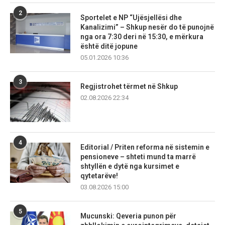
2
Sportelet e NP “Ujësjellësi dhe
Kanalizimi” – Shkup nesër do të punojnë
nga ora 7:30 deri në 15:30, e mërkura
është ditë jopune
05.01.2026 10:36
3
Regjistrohet tërmet në Shkup
02.08.2026 22:34
4
Editorial / Priten reforma në sistemin e
pensioneve – shteti mund ta marrë
shtyllën e dytë nga kursimet e
qytetarëve!
03.08.2026 15:00
5
Mucunski: Qeveria punon për