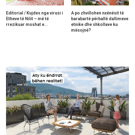
Editorial / Kujdes nga virusi i
A po zhvillohen nxënësit të
Etheve të Nilit – më të
barabartë përballë dallimeve
rrezikuar moshat e...
etnike dhe shkollave ku
mësojnë?