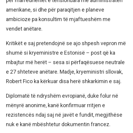
për marrëdhëniet e tensionuara me administratën
amerikane, si dhe për paraqitjen e planeve
ambicioze pa konsultim të mjaftueshëm me
vendet anëtare.
Kritikët e saj pretendojnë se ajo shpesh vepron më
shumë si kryeministre e Estonisë – post që ka
mbajtur më herët – sesa si përfaqësuese neutrale
e 27 shteteve anëtare. Madje, kryeministri sllovak,
Robert Fico ka kërkuar disa herë shkarkimin e saj.
Diplomatë të ndryshëm evropianë, duke folur në
mënyrë anonime, kanë konfirmuar rritjen e
rezistencës ndaj saj në javët e fundit, megjithëse
nuk e kanë mbështetur dokumentin francez.