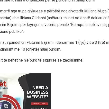
in dhe Krimin e Organizuar për të pandehurin Shuip Cami,
marrë nga trupa gjykuese e përbërë nga gjyqtarët Miliana Muça 
anëtar) dhe Iliriana Olldashi (anëtare), thuhet se është deklaruar fa
urim Bajrami për kryerjen e veprës penale “Korrupsioni aktiv nda
sione publike”.
al, i pandehuri Fluturim Bajrami i dënuar me 1 (një) vit e 3 (tre) 
dimisht me 10 (dhjetë) muaj burgim.
mit të bëhet në një burg të sigurisë së zakonshme.