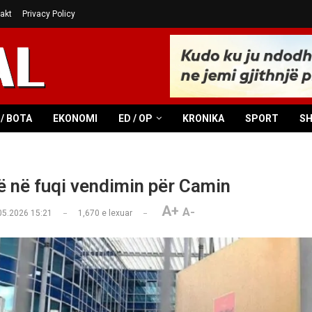
akt
Privacy Policy
/ BOTA
EKONOMI
ED / OP
KRONIKA
SPORT
S
 në fuqi vendimin për Camin
A+
A-
05.2026 15:21
1,670
e lexuar