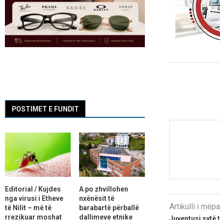
POSTIMET E FUNDIT
Editorial / Kujdes
A po zhvillohen
nga virusi i Etheve
nxënësit të
Artikulli i më
të Nilit – më të
barabartë përballë
rrezikuar moshat
dallimeve etnike
Juventusi sytë 