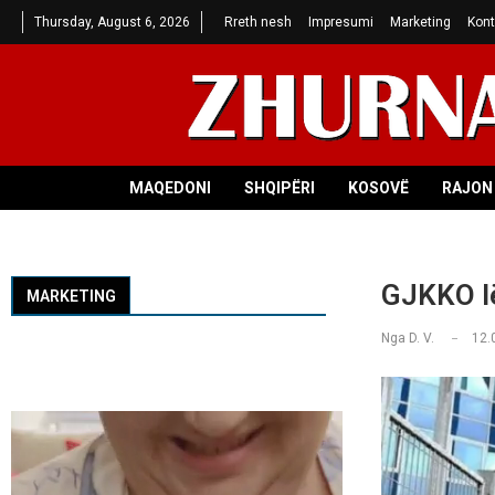
Thursday, August 6, 2026
Rreth nesh
Impresumi
Marketing
Kont
MAQEDONI
SHQIPËRI
KOSOVË
RAJON 
GJKKO lë
MARKETING
Nga
D. V.
12.