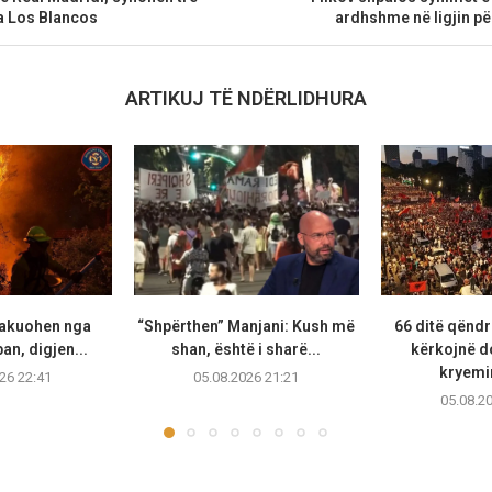
a Los Blancos
ardhshme në ligjin pë
ARTIKUJ TË NDËRLIDHURA
vakuohen nga
“Shpërthen” Manjani: Kush më
66 ditë qëndr
ban, digjen...
shan, është i sharë...
kërkojnë d
kryemin
26 22:41
05.08.2026 21:21
05.08.2