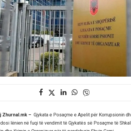
j Zhurnal.mk –
Gjykata e Posaçme e Apelit për Korrupsionin dh
dosi lënien në fuqi të vendimit të Gjykatës së Posaçme të Shka