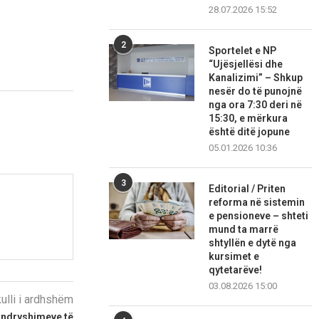
28.07.2026 15:52
2
Sportelet e NP
“Ujësjellësi dhe
Kanalizimi” – Shkup
nesër do të punojnë
nga ora 7:30 deri në
15:30, e mërkura
është ditë jopune
05.01.2026 10:36
3
Editorial / Priten
reforma në sistemin
e pensioneve – shteti
mund ta marrë
shtyllën e dytë nga
kursimet e
qytetarëve!
03.08.2026 15:00
kulli i ardhshëm
e ndryshimeve të