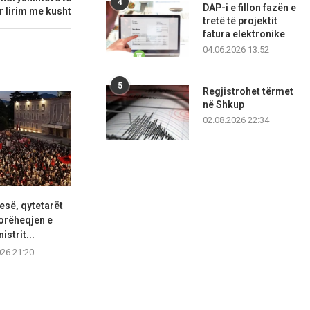
4
DAP-i e fillon fazën e
r lirim me kusht
tretë të projektit
fatura elektronike
04.06.2026 13:52
5
Regjistrohet tërmet
në Shkup
02.08.2026 22:34
esë, qytetarët
‘Bunkerizim i gjykatës’:
Shqipëria shpal
orëheqjen e
Rregullorja e re e GJKKO...
shtetas nga
istrit...
05.08.2026 18:44
05.08.2
026 21:20