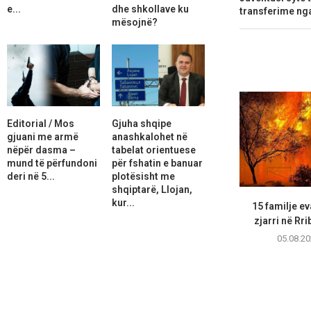
e...
dhe shkollave ku
transferime ng
mësojnë?
Editorial / Mos
Gjuha shqipe
gjuani me armë
anashkalohet në
nëpër dasma –
tabelat orientuese
mund të përfundoni
për fshatin e banuar
deri në 5...
plotësisht me
shqiptarë, Llojan,
kur...
15 familje e
zjarri në Rri
05.08.20