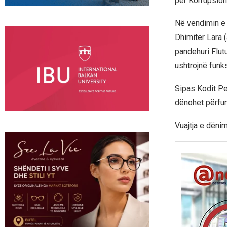
për Korrupsion
Në vendimin e 
Dhimitër Lara (
pandehuri Flut
ushtrojnë funk
Sipas Kodit Pen
dënohet përfun
Vuajtja e dëni