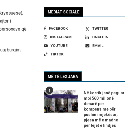
MEDIAT SOCIALE
(kryesuese),
jtor i
j personave që
FACEBOOK
TWITTER
INSTAGRAM
LINKEDIN
YOUTUBE
EMAIL
muaj burgim,
TIKTOK
MË TË LEXUARA
1
Në korrik janë paguar
mbi 560 milionë
denarë për
kompensime për
pushim mjekësor,
pjesa më e madhe
për lejet e lindjes