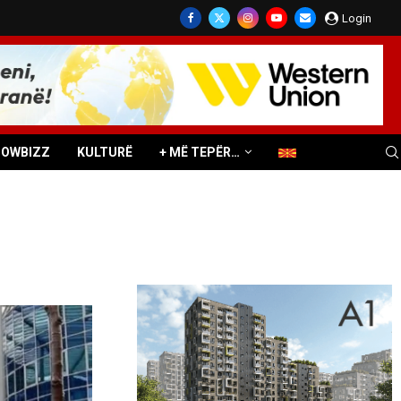
Login
HOWBIZZ
KULTURË
+ MË TEPËR…