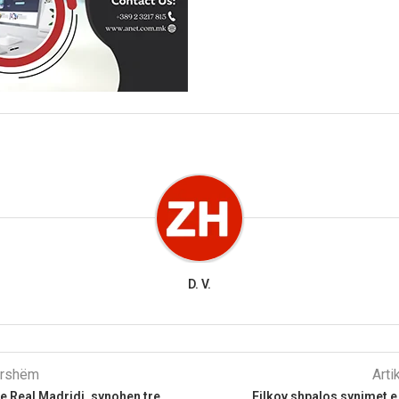
D. V.
parshëm
Arti
te Real Madridi, synohen tre
Filkov shpalos synimet 