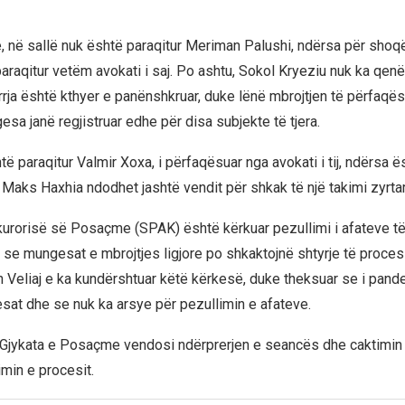
 në sallë nuk është paraqitur Meriman Palushi, ndërsa për shoqë
paraqitur vetëm avokati i saj. Po ashtu, Sokol Kryeziu nuk ka qenë
irrja është kthyer e panënshkruar, duke lënë mbrojtjen të përfaqë
sa janë regjistruar edhe për disa subjekte të tjera.
ë paraqitur Valmir Xoxa, i përfaqësuar nga avokati i tij, ndërsa 
 Maks Haxhia ndodhet jashtë vendit për shkak të një takimi zyrtar
urorisë së Posaçme (SPAK) është kërkuar pezullimi i afateve të
se mungesat e mbrojtjes ligjore po shkaktojnë shtyrje të proces
on Veliaj e ka kundërshtuar këtë kërkesë, duke theksuar se i pand
sat dhe se nuk ka arsye për pezullimin e afateve.
Gjykata e Posaçme vendosi ndërprerjen e seancës dhe caktimin
imin e procesit.