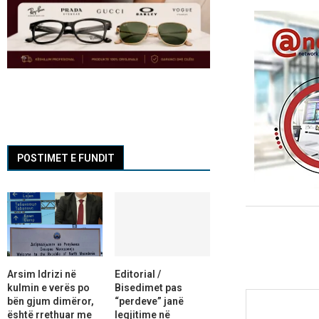
POSTIMET E FUNDIT
Arsim Idrizi në
Editorial /
kulmin e verës po
Bisedimet pas
bën gjum dimëror,
“perdeve” janë
është rrethuar me
legjitime në