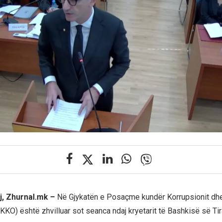
j, Zhurnal.mk –
Në Gjykatën e Posaçme kundër Korrupsionit dhe
KKO) është zhvilluar sot seanca ndaj kryetarit të Bashkisë së Tir