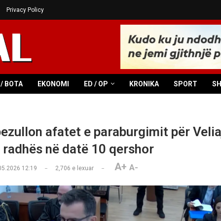
Privacy Policy
/ BOTA
EKONOMI
ED / OP
KRONIKA
SPORT
S
zullon afatet e paraburgimit për Velia
 radhës në datë 10 qershor
A+
A-
05.2026 12:19
2,706
e lexuar