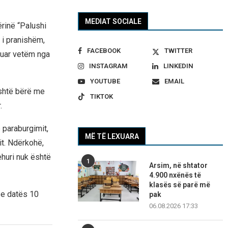
MEDIAT SOCIALE
rinë “Palushi
 i pranishëm,
FACEBOOK
TWITTER
suar vetëm nga
INSTAGRAM
LINKEDIN
YOUTUBE
EMAIL
është bërë me
TIKTOK
.
 paraburgimit,
MË TË LEXUARA
it. Ndërkohë,
ehuri nuk është
1
Arsim, në shtator
4.900 nxënës të
klasës së parë më
 e datës 10
pak
06.08.2026 17:33