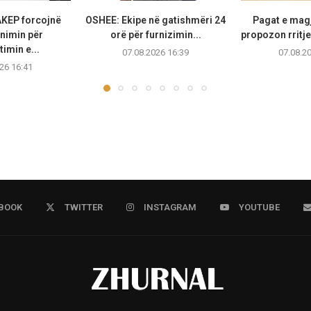
KEP forcojnë
OSHEE: Ekipe në gatishmëri 24
Pagat e magj
nimin për
orë për furnizimin...
propozon rritje
imin e...
07.08.2026 16:39
07.08.2
26 16:41
BOOK
TWITTER
INSTAGRAM
YOUTUBE