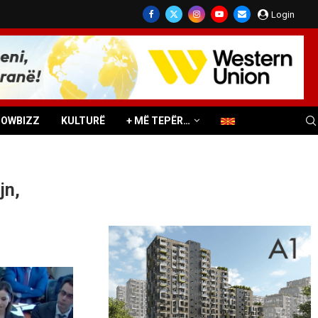
Login
HOWBIZZ
KULTURË
+ MË TEPËR…
jn,