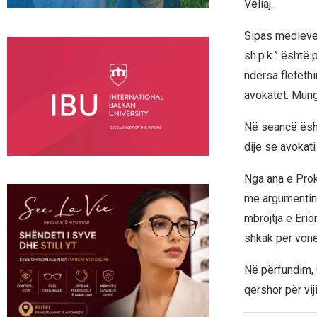
Veliaj.
Sipas medieve,
sh.p.k.” është 
ndërsa fletëth
avokatët. Munge
Në seancë ësht
dije se avokati
Nga ana e Prok
me argumentin 
mbrojtja e Eri
shkak për vone
Në përfundim, 
qershor për vij