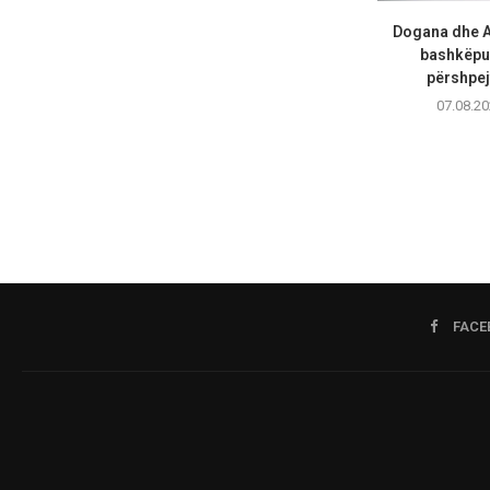
Dogana dhe A
bashkëpu
përshpejt
07.08.20
FACE