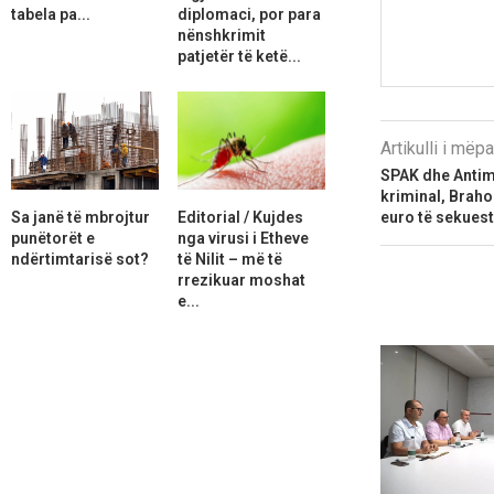
tabela pa...
diplomaci, por para
nënshkrimit
patjetër të ketë...
Artikulli i më
SPAK dhe Antima
kriminal, Braho
euro të sekues
Sa janë të mbrojtur
Editorial / Kujdes
punëtorët e
nga virusi i Etheve
ndërtimtarisë sot?
të Nilit – më të
rrezikuar moshat
e...