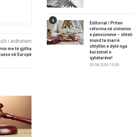
5
Editorial / Priten
reforma në sistemin
e pensioneve – shteti
mund ta marrë
kulli i ardhshëm
shtyllën e dytë nga
in me të gjitha
kursimet e
atuese në Europë
qytetarëve!
03.08.2026 15:00