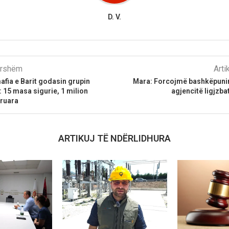
D. V.
parshëm
Arti
fia e Barit godasin grupin
Mara: Forcojmë bashkëpunim
: 15 masa sigurie, 1 milion
agjencitë ligjzb
truara
ARTIKUJ TË NDËRLIDHURA