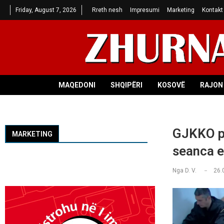
Friday, August 7, 2026
Rreth nesh
Impresumi
Marketing
Kontakt
MAQEDONI
SHQIPËRI
KOSOVË
RAJON 
GJKKO pe
MARKETING
seanca e
Nga
D. V.
26.