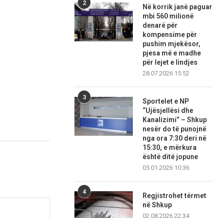
2
Në korrik janë paguar
mbi 560 milionë
denarë për
kompensime për
pushim mjekësor,
pjesa më e madhe
për lejet e lindjes
28.07.2026 15:52
3
Sportelet e NP
“Ujësjellësi dhe
Kanalizimi” – Shkup
nesër do të punojnë
nga ora 7:30 deri në
15:30, e mërkura
është ditë jopune
05.01.2026 10:36
4
Regjistrohet tërmet
në Shkup
02.08.2026 22:34