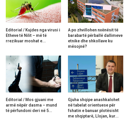
Editorial / Kujdes nga virusi i
A po zhvillohen nxënësit të
Etheve të Nilit – më të
barabartë përballë dallimeve
rrezikuar moshat e...
etnike dhe shkollave ku
mësojnë?
Editorial / Mos gjuani me
Gjuha shqipe anashkalohet
armë nëpër dasma – mund
në tabelat orientuese për
të përfundoni deri në 5...
fshatin e banuar plotësisht
me shqiptarë, Llojan, kur...