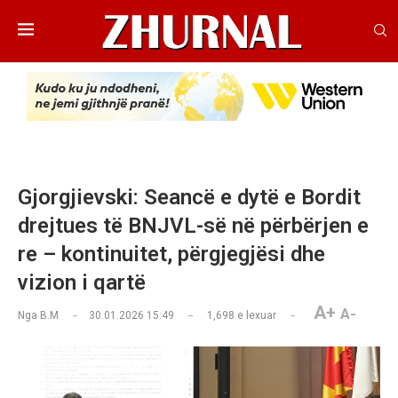
Gjorgjievski: Seancë e dytë e Bordit
drejtues të BNJVL-së në përbërjen e
re – kontinuitet, përgjegjësi dhe
vizion i qartë
A+
A-
Nga
B.M
30.01.2026 15:49
1,698
e lexuar