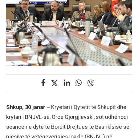
Shkup, 30 janar –
Kryetari i Qytetit të Shkupit dhe
krytari i BNJVL-së, Orce Gjorgjievski, sot udhëhoqi
seancën e dytë të Bordit Drejtues të Bashklsisë së
njësive të vetëqeverisjes loakle (BNJVL) në