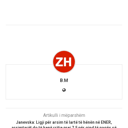
B.M
Artikulli i mëparshëm
Janevska: Ligji për arsim të lartë të hënën në ENER,
arsimtarët do të kenë rritje prej 7,5 për qind të pagës së