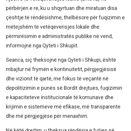
përbërjen e re, ku u shqyrtuan dhe miratuan disa
çështje të rëndësishme, thelbësore për fuqizimin e
mëtejshëm të vetëqeverisjes lokale dhe
përmirësimin e administratës publike në vend,
informojnë nga Qyteti i Shkupit.
Seanca, siç theksojnë nga Qyteti i Shkupi, është
mbajtur në frymën e kontinuitetit, përgjegjësisë
dhe vizionit të qartë, me fokus të veçantë në
depolitizimin e punës së Bordit drejtues, fuqizimin
e kapaciteteve institucionale të komunave dhe
krijimin e sistemeve më efikase, më transparente
dhe më përgjegjëse për menaxhim.
Në këtë drejtim, u theksua rëndësia e futjes së