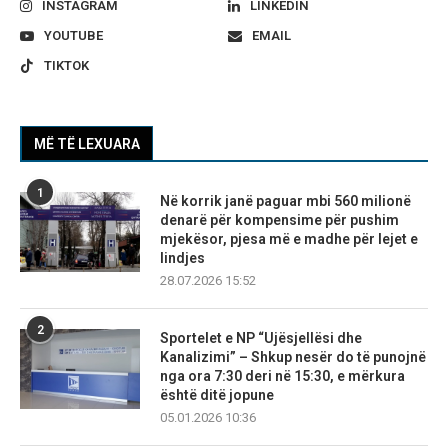
INSTAGRAM
LINKEDIN
YOUTUBE
EMAIL
TIKTOK
MË TË LEXUARA
1
Në korrik janë paguar mbi 560 milionë
denarë për kompensime për pushim
mjekësor, pjesa më e madhe për lejet e
lindjes
28.07.2026 15:52
2
Sportelet e NP “Ujësjellësi dhe
Kanalizimi” – Shkup nesër do të punojnë
nga ora 7:30 deri në 15:30, e mërkura
është ditë jopune
05.01.2026 10:36