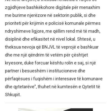
zgjidhjeve bashkëkohore digjitale për menaxhim
me burime njerëzore në sektorin publik, si dhe
prioriteti për krijimin e policisë komunale përmes
ndryshimeve ligjore, me qëllim rend më të madh,
disiplinë dhe efikasitet në nivel lokal. Shtesë, u
theksua nevoja që BNJVL të veprojë e bashkuar
dhe me një qëndrim të vetëm për çështjet
kryesore, duke forcuar kështu rolin e saj, si një
partner i besueshëm i institucioneve dhe
përfaqësues i fuqishëm i interesave të komunave
dhe qytetarëve”, thuhet në kumtesën e Qytetit të
Shkupit.