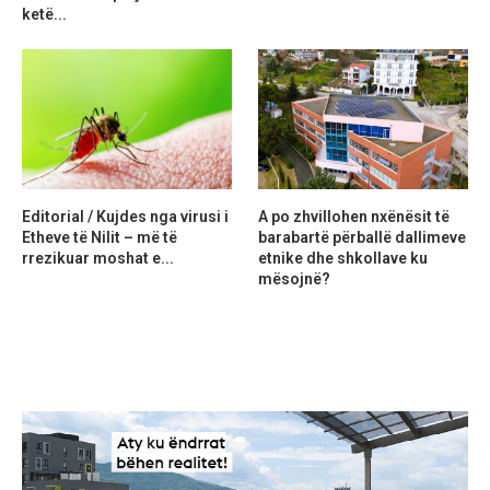
ketë...
Editorial / Kujdes nga virusi i
A po zhvillohen nxënësit të
Etheve të Nilit – më të
barabartë përballë dallimeve
rrezikuar moshat e...
etnike dhe shkollave ku
mësojnë?