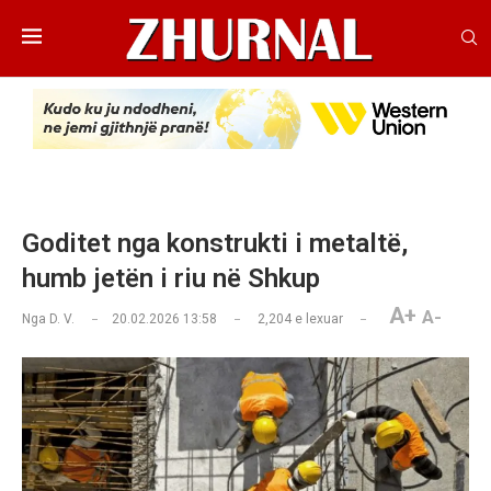
Goditet nga konstrukti i metaltë,
humb jetën i riu në Shkup
A+
A-
Nga
D. V.
20.02.2026 13:58
2,204
e lexuar