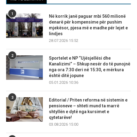
1
Në korrik janë paguar mbi 560 milionë
denarë për kompensime për pushim
mjekësor, pjesa më e madhe për lejet e
lindjes
28.07.2026 15:52
2
Sportelet e NP “Ujësjellësi dhe
Kanalizimi” – Shkup nesër do të punojnë
nga ora 7:30 deri në 15:30, e mërkura
është ditë jopune
05.01.2026 10:36
3
Editorial / Priten reforma në sistemin e
pensioneve – shteti mund ta marrë
shtyllën e dytë nga kursimet e
qytetarëve!
03.08.2026 15:00