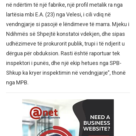
në ndërtim të një fabrike, një profil metalik ra nga
lartësia mbi E.A. (23) nga Velesi, i cili vdiq në
vendngjarje si pasojë e lëndimeve të marra. Mjeku i
Ndihmës së Shpejtë konstatoi vdekjen, dhe sipas
udhëzimeve të prokurorit publik, trupi i të ndjerit u
dërgua për obduksion. Rasti është raportuar tek
inspektori i punës, dhe një ekip hetues nga SPB-
Shkup ka kryer inspektimin në vendngjarje”, thonë
nga MPB.