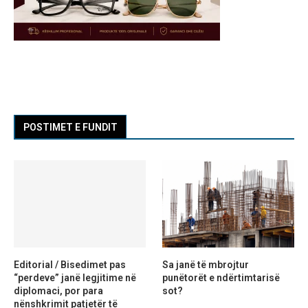
POSTIMET E FUNDIT
Editorial / Bisedimet pas
Sa janë të mbrojtur
“perdeve” janë legjitime në
punëtorët e ndërtimtarisë
diplomaci, por para
sot?
nënshkrimit patjetër të