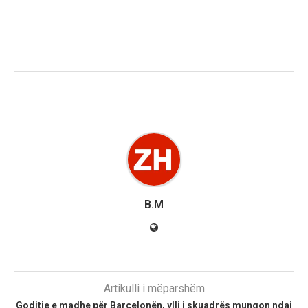
B.M
Artikulli i mëparshëm
Goditje e madhe për Barcelonën, ylli i skuadrës mungon ndaj