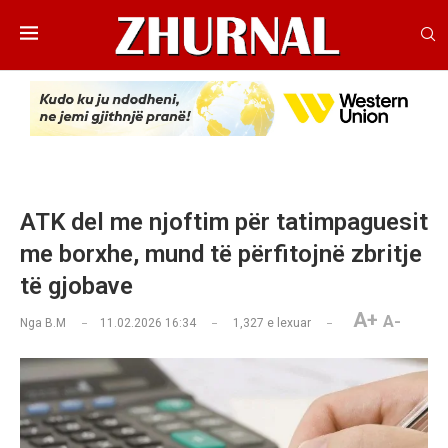
ATK del me njoftim për tatimpaguesit
me borxhe, mund të përfitojnë zbritje
të gjobave
A+
A-
Nga
B.M
11.02.2026 16:34
1,327
e lexuar