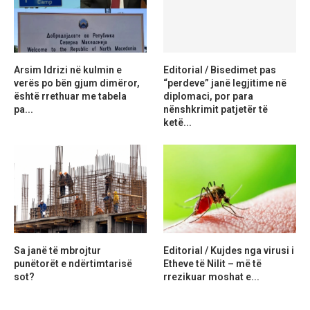
Arsim Idrizi në kulmin e
Editorial / Bisedimet pas
verës po bën gjum dimëror,
“perdeve” janë legjitime në
është rrethuar me tabela
diplomaci, por para
pa...
nënshkrimit patjetër të
ketë...
Sa janë të mbrojtur
Editorial / Kujdes nga virusi i
punëtorët e ndërtimtarisë
Etheve të Nilit – më të
sot?
rrezikuar moshat e...