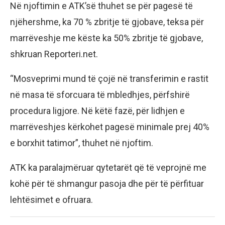
Në njoftimin e ATK’së thuhet se për pagesë të
njëhershme, ka 70 % zbritje të gjobave, teksa për
marrëveshje me këste ka 50% zbritje të gjobave,
shkruan Reporteri.net.
“Mosveprimi mund të çojë në transferimin e rastit
në masa të sforcuara të mbledhjes, përfshirë
procedura ligjore. Në këtë fazë, për lidhjen e
marrëveshjes kërkohet pagesë minimale prej 40%
e borxhit tatimor”, thuhet në njoftim.
ATK ka paralajmëruar qytetarët që të veprojnë me
kohë për të shmangur pasoja dhe për të përfituar
lehtësimet e ofruara.