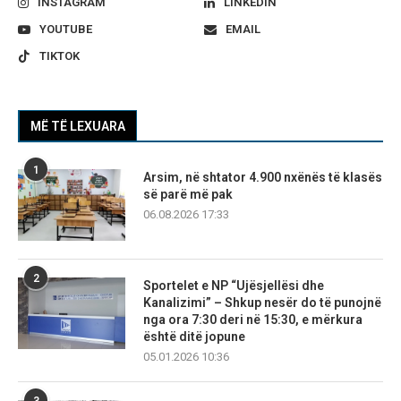
INSTAGRAM
LINKEDIN
YOUTUBE
EMAIL
TIKTOK
MË TË LEXUARA
1
Arsim, në shtator 4.900 nxënës të klasës
së parë më pak
06.08.2026 17:33
2
Sportelet e NP “Ujësjellësi dhe
Kanalizimi” – Shkup nesër do të punojnë
nga ora 7:30 deri në 15:30, e mërkura
është ditë jopune
05.01.2026 10:36
3