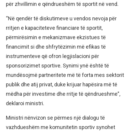
për zhvillimin e qëndrueshëm të sportit në vend.
“Në qendër të diskutimeve u vendos nevoja për
rritjen e kapaciteteve financiare të sportit,
përmirësimin e mekanizmave ekzistues të
financimit si dhe shfrytëzimin më efikas të
instrumenteve që ofron legjislacioni për
sponsorizimet sportive. Synimi ynë është të
mundësojmë partneritete më të forta mes sektorit
publik dhe atij privat, duke krijuar hapësira më të
mëdha për investime dhe rritje të qëndrueshme”,
deklaroi ministri.
Ministri nënvizon se përmes një dialogu të
vazhdueshëm me komunitetin sportiv synohet