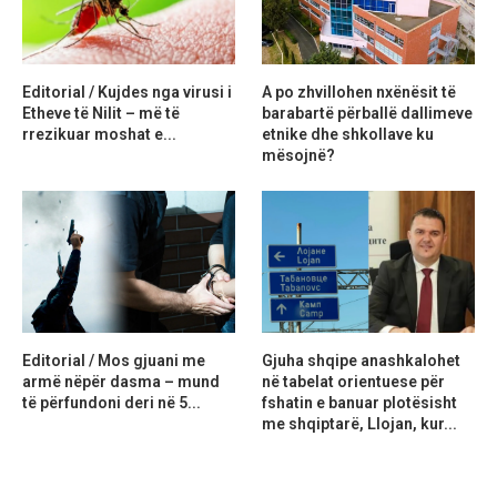
Editorial / Kujdes nga virusi i
A po zhvillohen nxënësit të
Etheve të Nilit – më të
barabartë përballë dallimeve
rrezikuar moshat e...
etnike dhe shkollave ku
mësojnë?
Editorial / Mos gjuani me
Gjuha shqipe anashkalohet
armë nëpër dasma – mund
në tabelat orientuese për
të përfundoni deri në 5...
fshatin e banuar plotësisht
me shqiptarë, Llojan, kur...