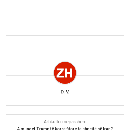
D. V.
Artikulli i mëparshëm
A mundet Trump të korrë fitore të shpejtë në Iran?