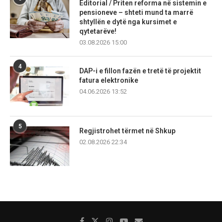
Editorial / Priten reforma në sistemin e
pensioneve – shteti mund ta marrë
shtyllën e dytë nga kursimet e
qytetarëve!
03.08.2026 15:00
4
DAP-i e fillon fazën e tretë të projektit
fatura elektronike
04.06.2026 13:52
5
Regjistrohet tërmet në Shkup
02.08.2026 22:34