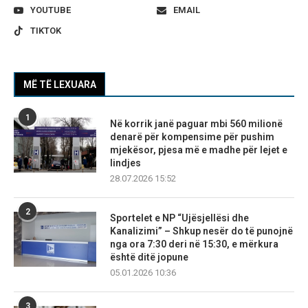
YOUTUBE
EMAIL
TIKTOK
MË TË LEXUARA
1
Në korrik janë paguar mbi 560 milionë
denarë për kompensime për pushim
mjekësor, pjesa më e madhe për lejet e
lindjes
28.07.2026 15:52
2
Sportelet e NP “Ujësjellësi dhe
Kanalizimi” – Shkup nesër do të punojnë
nga ora 7:30 deri në 15:30, e mërkura
është ditë jopune
05.01.2026 10:36
3