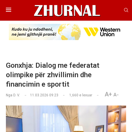
Gonxhja: Dialog me federatat
olimpike për zhvillimin dhe
financimin e sportit
A+
A-
Nga
D. V.
11.03.2026 09:23
1,660
e lexuar