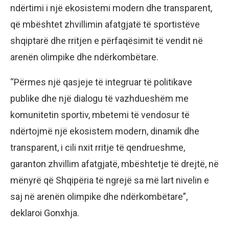
ndërtimi i një ekosistemi modern dhe transparent,
që mbështet zhvillimin afatgjatë të sportistëve
shqiptarë dhe rritjen e përfaqësimit të vendit në
arenën olimpike dhe ndërkombëtare.
“Përmes një qasjeje të integruar të politikave
publike dhe një dialogu të vazhdueshëm me
komunitetin sportiv, mbetemi të vendosur të
ndërtojmë një ekosistem modern, dinamik dhe
transparent, i cili nxit rritje të qendrueshme,
garanton zhvillim afatgjatë, mbështetje të drejtë, në
mënyrë që Shqipëria të ngrejë sa më lart nivelin e
saj në arenën olimpike dhe ndërkombëtare”,
deklaroi Gonxhja.