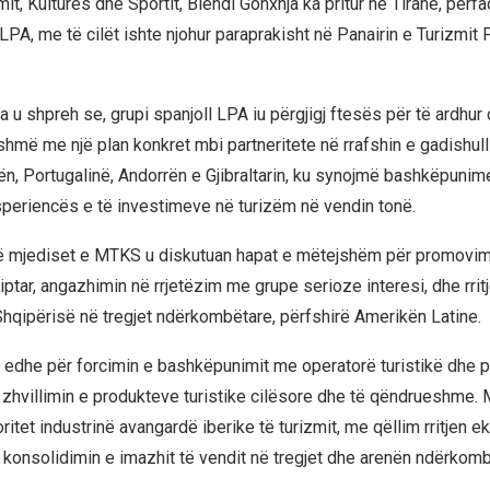
zmit, Kulturës dhe Sportit, Blendi Gonxhja ka pritur në Tiranë, për
 LPA, me të cilët ishte njohur paraprakisht në Panairin e Turizmit
a u shpreh se, grupi spanjoll LPA iu përgjigj ftesës për të ardhur
shmë me një plan konkret mbi partneritete në rrafshin e gadishulli
ën, Portugalinë, Andorrën e Gjibraltarin, ku synojmë bashkëpuni
speriencës e të investimeve në turizëm në vendin tonë.
në mjediset e MTKS u diskutuan hapat e mëtejshëm për promovim
iptar, angazhimin në rrjetëzim me grupe serioze interesi, dhe rrit
ë Shqipërisë në tregjet ndërkombëtare, përfshirë Amerikën Latine.
ol edhe për forcimin e bashkëpunimit me operatorë turistikë dhe p
r zhvillimin e produkteve turistike cilësore dhe të qëndrueshme.
ioritet industrinë avangardë iberike të turizmit, me qëllim rritjen 
konsolidimin e imazhit të vendit në tregjet dhe arenën ndërkomb