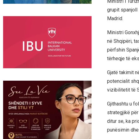
Ministri i Turi
grupit spanjoll
Madrid.
Ministri Gonxhj
në Shqipëri, ta
përfshin Spanj
tërheqje të ek
Gjatë takimit 
potencialit shq
vizibilitetit t
Gjithashtu u f
strategjikë pë
ditur se, ka pr
punësimin dhe 