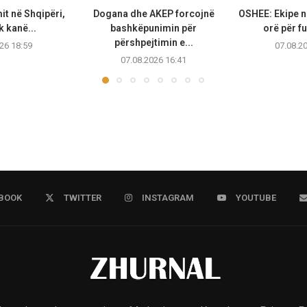
it në Shqipëri,
Dogana dhe AKEP forcojnë
OSHEE: Ekipe n
k kanë...
bashkëpunimin për
orë për fu
përshpejtimin e...
26 18:59
07.08.2
07.08.2026 16:41
BOOK
TWITTER
INSTAGRAM
YOUTUBE