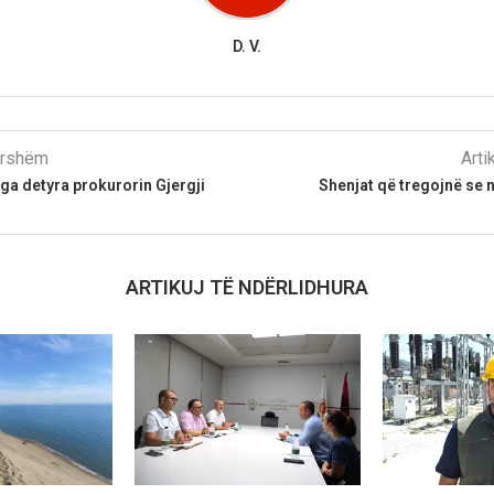
D. V.
parshëm
Arti
a detyra prokurorin Gjergji
Shenjat që tregojnë se 
ARTIKUJ TË NDËRLIDHURA