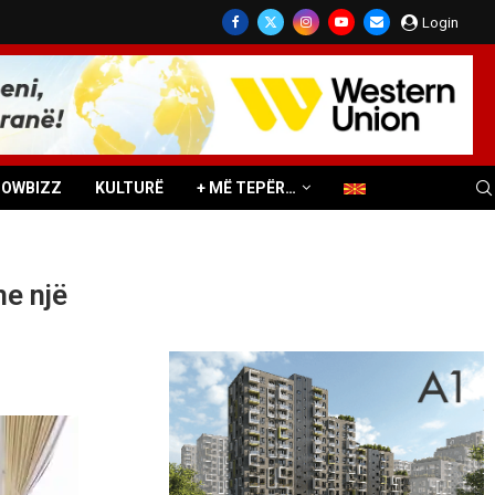
Login
HOWBIZZ
KULTURË
+ MË TEPËR…
me një