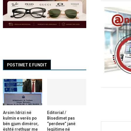
POSTIMET E FUNDIT
Arsim Idrizi në
Editorial /
kulmin e verës po
Bisedimet pas
bën gjum dimëror,
“perdeve” janë
është rrethuar me
legjitime në