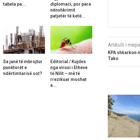
tabela pa...
diplomaci, por para
nënshkrimit
patjetër të ketë...
Artikulli i më
KPA shkarkon ng
Tako
Sa janë të mbrojtur
Editorial / Kujdes
punëtorët e
nga virusi i Etheve
ndërtimtarisë sot?
të Nilit – më të
rrezikuar moshat
e...