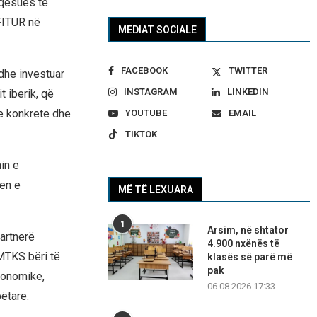
faqësues të
 FITUR në
MEDIAT SOCIALE
FACEBOOK
TWITTER
 dhe investuar
INSTAGRAM
LINKEDIN
t iberik, që
me konkrete dhe
YOUTUBE
EMAIL
TIKTOK
in e
jen e
MË TË LEXUARA
1
Arsim, në shtator
artnerë
4.900 nxënës të
 MTKS bëri të
klasës së parë më
pak
ekonomike,
06.08.2026 17:33
ëtare.