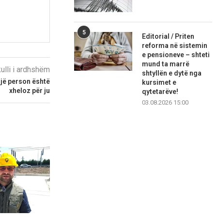
5
Editorial / Priten
reforma në sistemin
e pensioneve – shteti
mund ta marrë
kulli i ardhshëm
shtyllën e dytë nga
një person është
kursimet e
xheloz për ju
qytetarëve!
03.08.2026 15:00