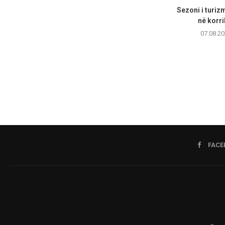
Sezoni i turizm
në korri
07.08.20
FACE