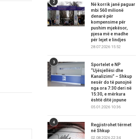
2
Në korrik janë paguar
mbi 560 milionë
denarë për
kompensime për
pushim mjekësor,
pjesa më e madhe
për lejet e lindjes
28.07.2026 15:52
3
Sportelet e NP
“Ujësjellësi dhe
Kanalizimi” – Shkup
nesër do të punojnë
nga ora 7:30 deri në
15:30, e mërkura
është ditë jopune
05.01.2026 10:36
4
Regjistrohet tërmet
në Shkup
02.08.2026 22:34