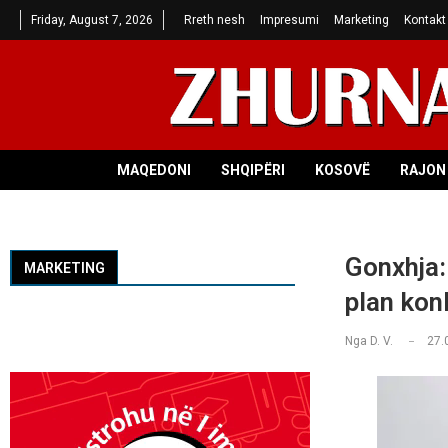
Friday, August 7, 2026
Rreth nesh
Impresumi
Marketing
Kontakt
MAQEDONI
SHQIPËRI
KOSOVË
RAJON 
Gonxhja:
MARKETING
plan konk
Nga
D. V.
27.