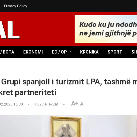
Privacy Policy
/ BOTA
EKONOMI
ED / OP
KRONIKA
SPORT
S
 Grupi spanjoll i turizmit LPA, tashmë 
ret partneriteti
A+
A-
02.2026 16:30
1,093
e lexuar