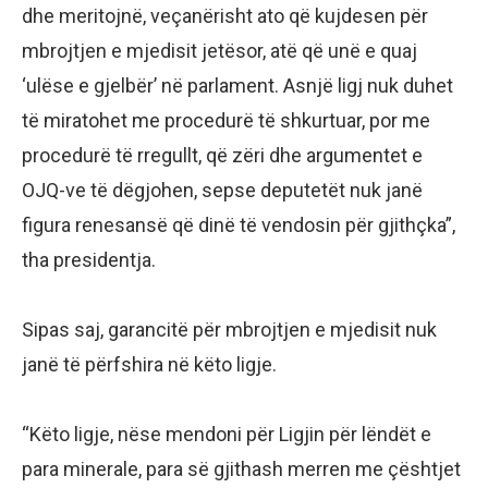
dhe meritojnë, veçanërisht ato që kujdesen për
mbrojtjen e mjedisit jetësor, atë që unë e quaj
‘ulëse e gjelbër’ në parlament. Asnjë ligj nuk duhet
të miratohet me procedurë të shkurtuar, por me
procedurë të rregullt, që zëri dhe argumentet e
OJQ-ve të dëgjohen, sepse deputetët nuk janë
figura renesansë që dinë të vendosin për gjithçka”,
tha presidentja.
Sipas saj, garancitë për mbrojtjen e mjedisit nuk
janë të përfshira në këto ligje.
“Këto ligje, nëse mendoni për Ligjin për lëndët e
para minerale, para së gjithash merren me çështjet