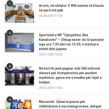
1
Arsim, në shtator 4.900 nxënës të klasës
së parë më pak
06.08.2026 17:33
2
Sportelet e NP “Ujësjellësi dhe
Kanalizimi” – Shkup nesër do të punojnë
nga ora 7:30 deri në 15:30, e mërkura
është ditë jopune
05.01.2026 10:36
3
Në korrik janë paguar mbi 560 milionë
denarë për kompensime për pushim
mjekësor, pjesa më e madhe për lejet e
lindjes
28.07.2026 15:52
4
Mucunski: Qeveria punon për
zhbllokimin e eurointegrimeve, detajet