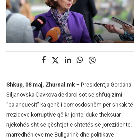
Shkup, 08 maj, Zhurnal.mk –
Presidentja Gordana
Siljanovska-Davkova deklaroi sot se shfuqizimi i
“balancuesit” ka qenë i domosdoshëm për shkak të
rreziqeve korruptive që krijonte, duke theksuar
njëkohësisht se çështjet e shtetësisë jorezidente,
marrëdhënieve me Bullgarinë dhe politikave