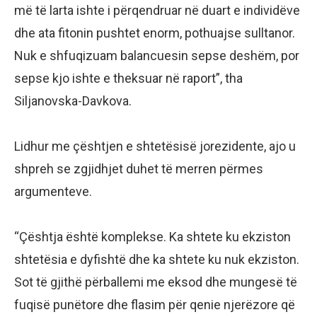
më të larta ishte i përqendruar në duart e individëve
dhe ata fitonin pushtet enorm, pothuajse sulltanor.
Nuk e shfuqizuam balancuesin sepse deshëm, por
sepse kjo ishte e theksuar në raport”, tha
Siljanovska-Davkova.
Lidhur me çështjen e shtetësisë jorezidente, ajo u
shpreh se zgjidhjet duhet të merren përmes
argumenteve.
“Çështja është komplekse. Ka shtete ku ekziston
shtetësia e dyfishtë dhe ka shtete ku nuk ekziston.
Sot të gjithë përballemi me eksod dhe mungesë të
fuqisë punëtore dhe flasim për qenie njerëzore që