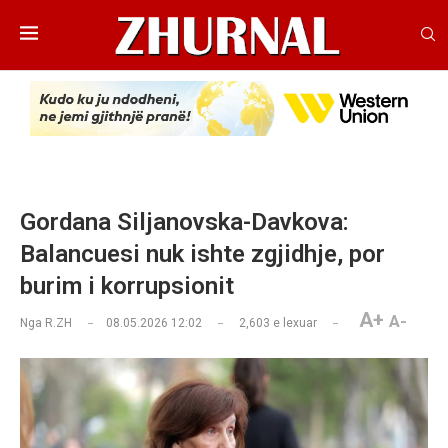
Gordana Siljanovska-Davkova:
Balancuesi nuk ishte zgjidhje, por
burim i korrupsionit
A+
A-
Nga
R.ZH
08.05.2026 12:02
2,603
e lexuar