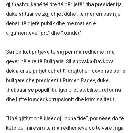
gjithashtu kanë të drejtë për jetë”, tha presidentja,
duke shtuar se zgjidhjet duhet të merren pas një
debati të gjerë publik dhe me matjen e
argumenteve “pro” dhe “kundër”.
Sa i përket pritjeve të saj për marrëdhëniet me
qeverinë e re të Bullgaria, Siljanovska-Davkova
deklaroi se pritjet duhet t’i drejtohen qeverisë së re
bullgare dhe presidentit Rumen Radev, duke
theksuar se populli bullgar pret stabilitet, reforma
dhe luftë kundër korrupsionit dhe kriminalitetit.
“Unë gjithmonë bisedoj “bona fide”, por nëse do të
ketë përmirësim të marrëdhënieve do të varet nga