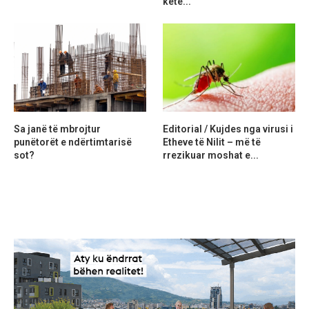
ketë...
Sa janë të mbrojtur
Editorial / Kujdes nga virusi i
punëtorët e ndërtimtarisë
Etheve të Nilit – më të
sot?
rrezikuar moshat e...