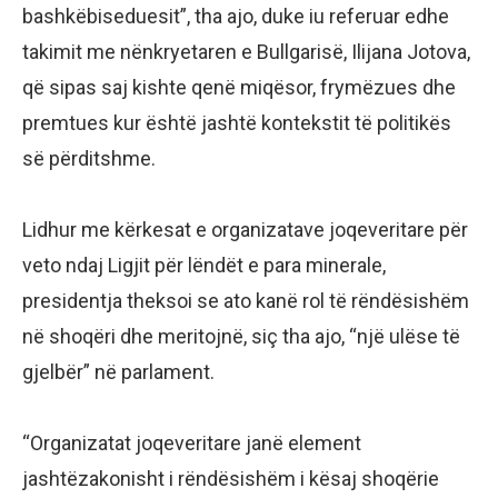
bashkëbiseduesit”, tha ajo, duke iu referuar edhe
takimit me nënkryetaren e Bullgarisë, Ilijana Jotova,
që sipas saj kishte qenë miqësor, frymëzues dhe
premtues kur është jashtë kontekstit të politikës
së përditshme.
Lidhur me kërkesat e organizatave joqeveritare për
veto ndaj Ligjit për lëndët e para minerale,
presidentja theksoi se ato kanë rol të rëndësishëm
në shoqëri dhe meritojnë, siç tha ajo, “një ulëse të
gjelbër” në parlament.
“Organizatat joqeveritare janë element
jashtëzakonisht i rëndësishëm i kësaj shoqërie