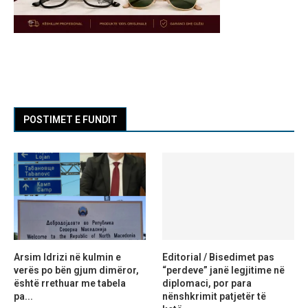
POSTIMET E FUNDIT
Arsim Idrizi në kulmin e
Editorial / Bisedimet pas
verës po bën gjum dimëror,
“perdeve” janë legjitime në
është rrethuar me tabela
diplomaci, por para
pa...
nënshkrimit patjetër të