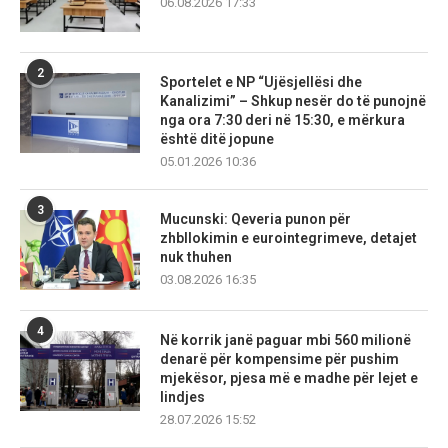
06.08.2026 17:33
2
Sportelet e NP “Ujësjellësi dhe
Kanalizimi” – Shkup nesër do të punojnë
nga ora 7:30 deri në 15:30, e mërkura
është ditë jopune
05.01.2026 10:36
3
Mucunski: Qeveria punon për
zhbllokimin e eurointegrimeve, detajet
nuk thuhen
03.08.2026 16:35
4
Në korrik janë paguar mbi 560 milionë
denarë për kompensime për pushim
mjekësor, pjesa më e madhe për lejet e
lindjes
28.07.2026 15:52