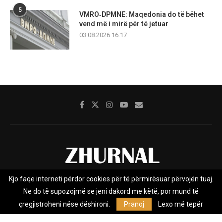
5
VMRO‑DPMNE: Maqedonia do të bëhet
vend më i mirë për të jetuar
03.08.2026 16:17
Kjo faqe interneti përdor cookies për të përmirësuar përvojën tuaj.
Rreth nesh
Impresumi
Marketing
Kontakt
Ne do të supozojmë se jeni dakord me këtë, por mund të
Privacy Policy
çregjistroheni nëse dëshironi.
Pranoj
Lexo më tepër
Zhurnal.mk është Agjenci e Lajmeve e pavarur, e themeluar në vitin