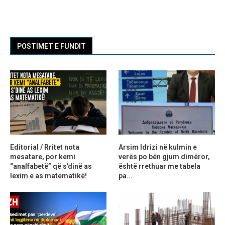
POSTIMET E FUNDIT
Editorial / Rritet nota
Arsim Idrizi në kulmin e
mesatare, por kemi
verës po bën gjum dimëror,
“analfabetë” që s’dinë as
është rrethuar me tabela
lexim e as matematikë!
pa...