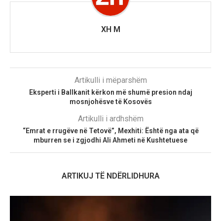
XH M
Artikulli i mëparshëm
Eksperti i Ballkanit kërkon më shumë presion ndaj
mosnjohësve të Kosovës
Artikulli i ardhshëm
“Emrat e rrugëve në Tetovë”, Mexhiti: Është nga ata që
mburren se i zgjodhi Ali Ahmeti në Kushtetuese
ARTIKUJ TË NDËRLIDHURA