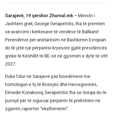
Sarajevë, 19 qershor Zhurnal.mk –
Ministri i
Jashtëm grek, George Gerapetritis, tha të premten
se avancimi i kërkesave të vendeve të Ballkanit
Perëndimor për anëtarësim në Bashkimin Evropian
do të jetë një përparësi kryesore gjatë presidencës
greke të Këshillit të BE-së në gjysmën e dytë të vitit
2027.
Duke folur në Sarajevë pas bisedimeve me
homologun e tij të Bosnjës dhe Hercegovinës,
Elmedin Konakoviq, Gerapetritis tha se Greqia do të
punojë për të siguruar përparim të prekshëm në
zgjerim, raporton “ekathimerini”.