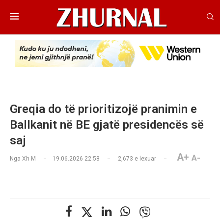
Greqia do të prioritizojë pranimin e
Ballkanit në BE gjatë presidencës së
saj
A+
A-
Nga
Xh M
19.06.2026 22:58
2,673
e lexuar