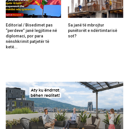
Editorial / Bisedimet pas
Sa janë të mbrojtur
“perdeve” janë legjitime në
punëtorët e ndërtimtarisë
diplomaci, por para
sot?
nënshkrimit patjetër të
ketë...