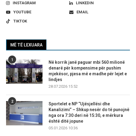
INSTAGRAM
LINKEDIN
YOUTUBE
EMAIL
TIKTOK
MË TË LEXUARA
1
Në korrik janë paguar mbi 560 milionë
denarë për kompensime për pushim
mjekësor, pjesa më e madhe për lejet e
lindjes
28.07.2026 15:52
2
Sportelet e NP “Ujësjellësi dhe
Kanalizimi” – Shkup nesër do të punojnë
nga ora 7:30 deri në 15:30, e mërkura
është ditë jopune
05.01.2026 10:36