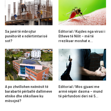
Sa janë të mbrojtur
Editorial / Kujdes nga virusi i
punëtorët e ndërtimtarisë
Etheve të Nilit – më të
sot?
rrezikuar moshat e...
A po zhvillohen nxënësit të
Editorial / Mos gjuani me
barabartë përballë dallimeve
armë nëpër dasma – mund
etnike dhe shkollave ku
të përfundoni deri në 5...
mësojnë?