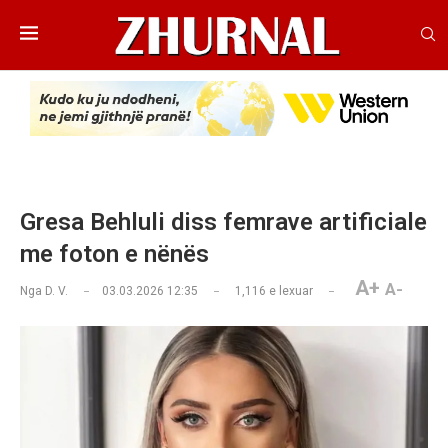
Gresa Behluli diss femrave artificiale
me foton e nënës
A+
A-
Nga
D. V.
03.03.2026 12:35
1,116
e lexuar