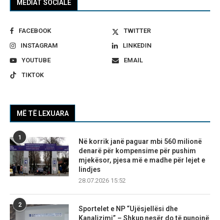
MEDIAT SOCIALE
FACEBOOK
TWITTER
INSTAGRAM
LINKEDIN
YOUTUBE
EMAIL
TIKTOK
MË TË LEXUARA
1
Në korrik janë paguar mbi 560 milionë
denarë për kompensime për pushim
mjekësor, pjesa më e madhe për lejet e
lindjes
28.07.2026 15:52
2
Sportelet e NP “Ujësjellësi dhe
Kanalizimi” – Shkup nesër do të punojnë