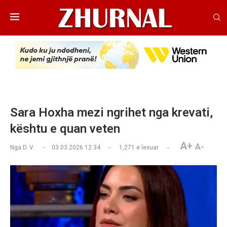
Sara Hoxha mezi ngrihet nga krevati,
kështu e quan veten
A+
A-
Nga
D. V.
03.03.2026 12:34
1,271
e lexuar