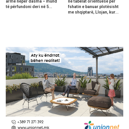
armë nëpër dasma – mund
në tabelat orientuese për
të përfundoni deri në 5...
fshatin e banuar plotësisht
me shqiptarë, Llojan, kur...