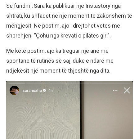
Së fundmi, Sara ka publikuar një Instastory nga
shtrati, ku shfaqet në një moment të zakonshëm të
mëngjesit. Në postim, ajo i drejtohet vetes me
shprehjen: “Çohu nga krevati o pilates girl”.
Me këtë postim, ajo ka treguar një anë më
spontane të rutinës së saj, duke e ndarë me
ndjekësit një moment të thjeshtë nga dita.