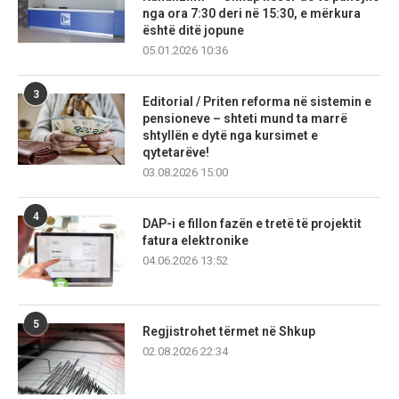
nga ora 7:30 deri në 15:30, e mërkura
është ditë jopune
05.01.2026 10:36
3
Editorial / Priten reforma në sistemin e
pensioneve – shteti mund ta marrë
shtyllën e dytë nga kursimet e
qytetarëve!
03.08.2026 15:00
4
DAP-i e fillon fazën e tretë të projektit
fatura elektronike
04.06.2026 13:52
5
Regjistrohet tërmet në Shkup
02.08.2026 22:34