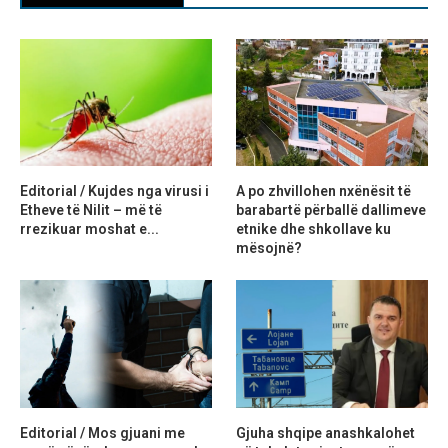
Editorial / Kujdes nga virusi i
A po zhvillohen nxënësit të
Etheve të Nilit – më të
barabartë përballë dallimeve
rrezikuar moshat e...
etnike dhe shkollave ku
mësojnë?
Editorial / Mos gjuani me
Gjuha shqipe anashkalohet