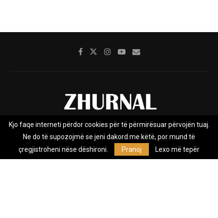
Kjo faqe interneti përdor cookies për të përmirësuar përvojën tuaj.
Rreth nesh
Impresumi
Marketing
Kontakt
Ne do të supozojmë se jeni dakord me këtë, por mund të
Privacy Policy
çregjistroheni nëse dëshironi.
Pranoj
Lexo më tepër
Zhurnal.mk është Agjenci e Lajmeve e pavarur, e themeluar në vitin
2009, që e mbulon Maqedoninë, Kosovën, Shqipërinë edhe lajmet
nga bota.
@2026 - All Right Reserved. Designed and Developed by
Anet.Com.Mk