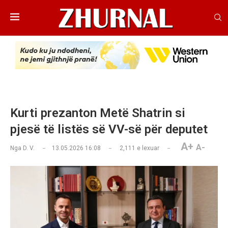
Kurti prezanton Metë Shatrin si
pjesë të listës së VV-së për deputet
A+
A-
Nga
D. V.
13.05.2026 16:08
2,111
e lexuar