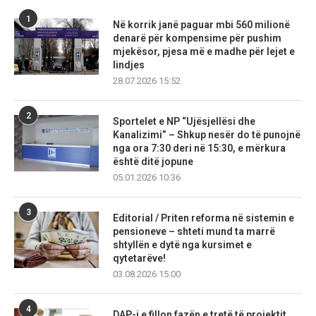
1
Në korrik janë paguar mbi 560 milionë
denarë për kompensime për pushim
mjekësor, pjesa më e madhe për lejet e
lindjes
28.07.2026 15:52
2
Sportelet e NP “Ujësjellësi dhe
Kanalizimi” – Shkup nesër do të punojnë
nga ora 7:30 deri në 15:30, e mërkura
është ditë jopune
05.01.2026 10:36
3
Editorial / Priten reforma në sistemin e
pensioneve – shteti mund ta marrë
shtyllën e dytë nga kursimet e
qytetarëve!
03.08.2026 15:00
4
DAP-i e fillon fazën e tretë të projektit