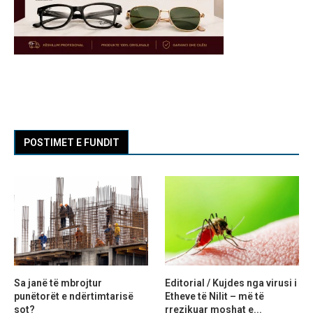
POSTIMET E FUNDIT
Sa janë të mbrojtur
Editorial / Kujdes nga virusi i
punëtorët e ndërtimtarisë
Etheve të Nilit – më të
sot?
rrezikuar moshat e...