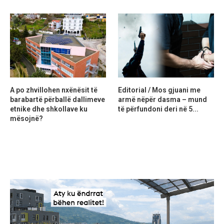
A po zhvillohen nxënësit të
Editorial / Mos gjuani me
barabartë përballë dallimeve
armë nëpër dasma – mund
etnike dhe shkollave ku
të përfundoni deri në 5...
mësojnë?