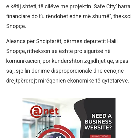
e këtij shteti, të cilëve me projektin ‘Safe City’ barra
financiare do t’u rëndohet edhe më shumë”, theksoi
Snopçe.
Aleanca për Shqiptarët, përmes deputetit Halil
Snopçe, rithekson se është pro sigurisë në
komunikacion, por kundërshton zgjidhjet që, sipas
saj, sjellin dënime disproporcionale dhe cenojnë
drejtpërdrejt mirëqenien ekonomike të qytetarëve.