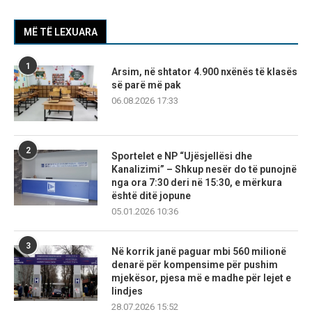
MË TË LEXUARA
1
Arsim, në shtator 4.900 nxënës të klasës
së parë më pak
06.08.2026 17:33
2
Sportelet e NP “Ujësjellësi dhe
Kanalizimi” – Shkup nesër do të punojnë
nga ora 7:30 deri në 15:30, e mërkura
është ditë jopune
05.01.2026 10:36
3
Në korrik janë paguar mbi 560 milionë
denarë për kompensime për pushim
mjekësor, pjesa më e madhe për lejet e
lindjes
28.07.2026 15:52