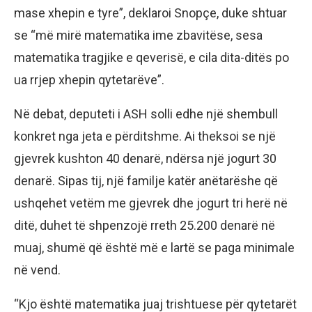
mase xhepin e tyre”, deklaroi Snopçe, duke shtuar
se “më mirë matematika ime zbavitëse, sesa
matematika tragjike e qeverisë, e cila dita-ditës po
ua rrjep xhepin qytetarëve”.
Në debat, deputeti i ASH solli edhe një shembull
konkret nga jeta e përditshme. Ai theksoi se një
gjevrek kushton 40 denarë, ndërsa një jogurt 30
denarë. Sipas tij, një familje katër anëtarëshe që
ushqehet vetëm me gjevrek dhe jogurt tri herë në
ditë, duhet të shpenzojë rreth 25.200 denarë në
muaj, shumë që është më e lartë se paga minimale
në vend.
“Kjo është matematika juaj trishtuese për qytetarët