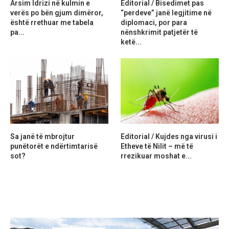
Arsim Idrizi në kulmin e
Editorial / Bisedimet pas
verës po bën gjum dimëror,
“perdeve” janë legjitime në
është rrethuar me tabela
diplomaci, por para
pa...
nënshkrimit patjetër të
ketë...
Sa janë të mbrojtur
Editorial / Kujdes nga virusi i
punëtorët e ndërtimtarisë
Etheve të Nilit – më të
sot?
rrezikuar moshat e...