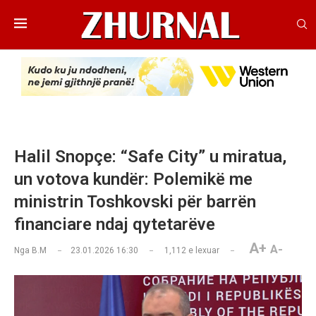
Halil Snopçe: “Safe City” u miratua,
un votova kundër: Polemikë me
ministrin Toshkovski për barrën
financiare ndaj qytetarëve
A+
A-
Nga
B.M
23.01.2026 16:30
1,112
e lexuar