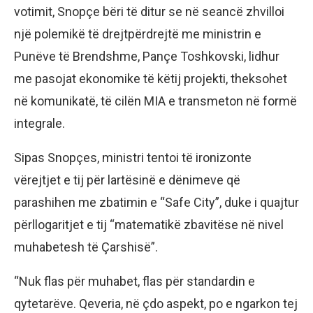
votimit, Snopçe bëri të ditur se në seancë zhvilloi
një polemikë të drejtpërdrejtë me ministrin e
Punëve të Brendshme, Pançe Toshkovski, lidhur
me pasojat ekonomike të këtij projekti, theksohet
në komunikatë, të cilën MIA e transmeton në formë
integrale.
Sipas Snopçes, ministri tentoi të ironizonte
vërejtjet e tij për lartësinë e dënimeve që
parashihen me zbatimin e “Safe City”, duke i quajtur
përllogaritjet e tij “matematikë zbavitëse në nivel
muhabetesh të Çarshisë”.
“Nuk flas për muhabet, flas për standardin e
qytetarëve. Qeveria, në çdo aspekt, po e ngarkon tej