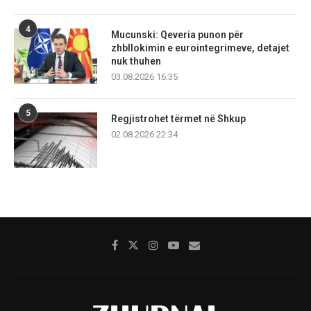
4
Mucunski: Qeveria punon për
zhbllokimin e eurointegrimeve, detajet
nuk thuhen
03.08.2026 16:35
5
Regjistrohet tërmet në Shkup
02.08.2026 22:34