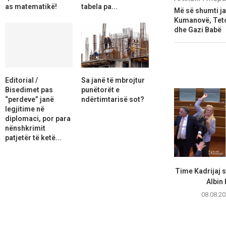
as matematikë!
tabela pa...
Më së shumti ja
Kumanovë, Teto
dhe Gazi Babë
Editorial /
Sa janë të mbrojtur
Bisedimet pas
punëtorët e
“perdeve” janë
ndërtimtarisë sot?
legjitime në
diplomaci, por para
nënshkrimit
patjetër të ketë...
Time Kadrijaj 
Albin 
08.08.20