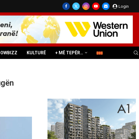
Login
HOWBIZZ
KULTURË
+ MË TEPËR…
ugën