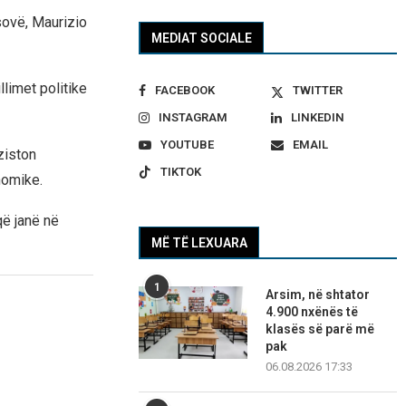
sovë, Maurizio
MEDIAT SOCIALE
limet politike
FACEBOOK
TWITTER
INSTAGRAM
LINKEDIN
YOUTUBE
EMAIL
ziston
TIKTOK
nomike.
ë janë në
MË TË LEXUARA
1
Arsim, në shtator
4.900 nxënës të
klasës së parë më
pak
06.08.2026 17:33