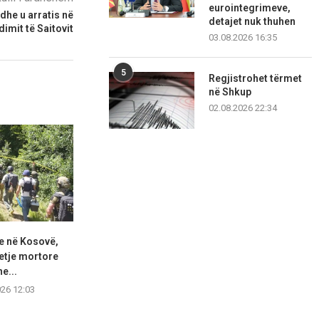
eurointegrimeve,
 dhe u arratis në
detajet nuk thuhen
dimit të Saitovit
03.08.2026 16:35
5
Regjistrohet tërmet
në Shkup
02.08.2026 22:34
e në Kosovë,
Dimal Basha: Kush kërkon
Haradinaj: Kur
etje mortore
konstituim të Kuvendit pa...
qëllimshëm ia
e...
08.08.2026 11:30
08.08.2
026 12:03