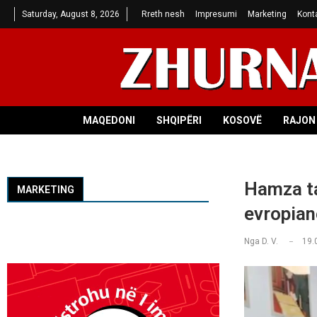
Saturday, August 8, 2026
Rreth nesh
Impresumi
Marketing
Kont
MAQEDONI
SHQIPËRI
KOSOVË
RAJON 
Hamza ta
MARKETING
evropian
Nga
D. V.
19.