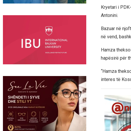
Kryetari i PDK
Antonini.
Bazuar në njof
në vend, bash
Hamza theksoi
hapësirë për t
“Hamza theksoi
interes të Koso