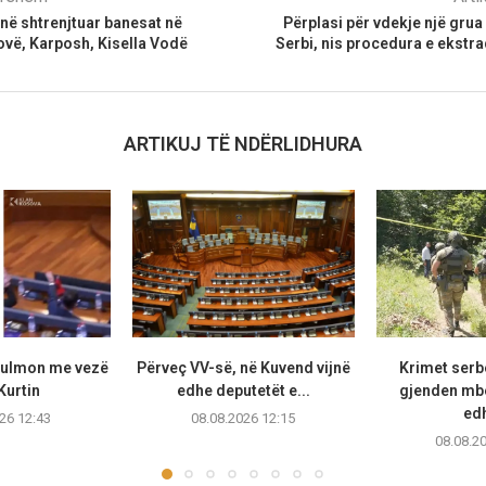
në shtrenjtuar banesat në
Përplasi për vdekje një grua
vë, Karposh, Kisella Vodë
Serbi, nis procedura e ekstra
ARTIKUJ TË NDËRLIDHURA
sulmon me vezë
Përveç VV-së, në Kuvend vijnë
Krimet serb
Kurtin
edhe deputetët e...
gjenden mb
edh
26 12:43
08.08.2026 12:15
08.08.2