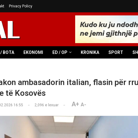
akt
Privacy Policy
/ BOTA
EKONOMI
ED / OP
KRONIKA
SPORT
S
kon ambasadorin italian, flasin për rr
e të Kosovës
A+
A-
02.2026 16:55
2,096
e lexuar