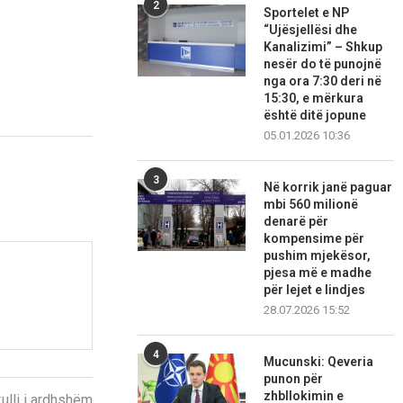
2
Sportelet e NP
“Ujësjellësi dhe
Kanalizimi” – Shkup
nesër do të punojnë
nga ora 7:30 deri në
15:30, e mërkura
është ditë jopune
05.01.2026 10:36
3
Në korrik janë paguar
mbi 560 milionë
denarë për
kompensime për
pushim mjekësor,
pjesa më e madhe
për lejet e lindjes
28.07.2026 15:52
4
Mucunski: Qeveria
punon për
zhbllokimin e
kulli i ardhshëm