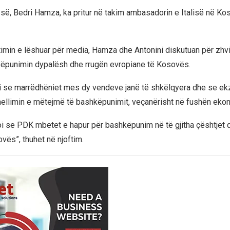
-së, Bedri Hamza, ka pritur në takim ambasadorin e Italisë në Ko
timin e lëshuar për media, Hamza dhe Antonini diskutuan për zhvil
këpunimin dypalësh dhe rrugën evropiane të Kosovës.
 se marrëdhëniet mes dy vendeve janë të shkëlqyera dhe se ek
hellimin e mëtejmë të bashkëpunimit, veçanërisht në fushën eko
 se PDK mbetet e hapur për bashkëpunim në të gjitha çështjet q
vës”, thuhet në njoftim.