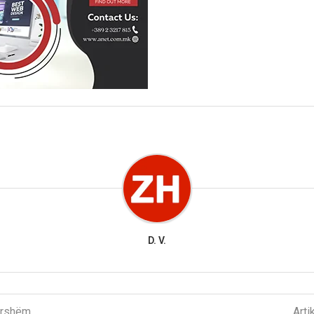
D. V.
parshëm
Arti