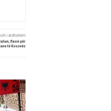
kulli i ardhshëm
lian, flasin për
iane të Kosovës