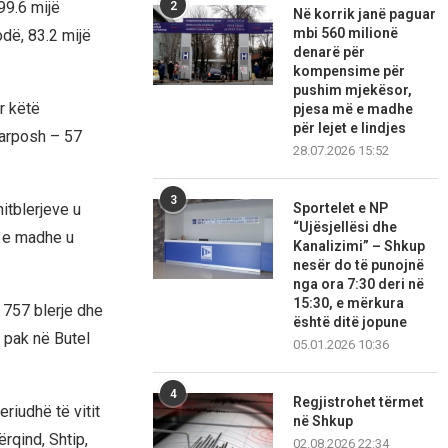
99.6 mijë
2
Në korrik janë paguar
mbi 560 milionë
odë, 83.2 mijë
denarë për
kompensime për
pushim mjekësor,
r këtë
pjesa më e madhe
për lejet e lindjes
Karposh – 57
28.07.2026 15:52
3
hitblerjeve u
Sportelet e NP
“Ujësjellësi dhe
ë e madhe u
Kanalizimi” – Shkup
nesër do të punojnë
nga ora 7:30 deri në
15:30, e mërkura
 757 blerje dhe
është ditë jopune
 pak në Butel
05.01.2026 10:36
4
Regjistrohet tërmet
riudhë të vitit
në Shkup
ërqind, Shtip,
02.08.2026 22:34