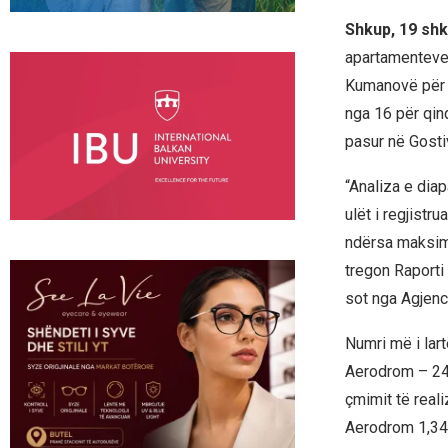
Shkup, 19 shk
apartamenteve t
Kumanovë për 2
nga 16 për qin
pasur në Gosti
“Analiza e diap
ulët i regjistru
ndërsa maksimum
tregon Raporti 
sot nga Agjenc
Numri më i lart
Aerodrom – 240
çmimit të real
Aerodrom 1,347