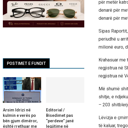
për metër katro
denarë për metë
denarë për metë
Sipas Raportit,
periudhë u arr
milionë euro, 
Krahasuar me të 
POSTIMET E FUNDIT
regjistrua në 
regjistrua në V
Më shumë shitb
shitje, e ndje
– 203 shitblerj
Arsim Idrizi në
Editorial /
kulmin e verës po
Bisedimet pas
Lëvizja e çmime
bën gjum dimëror,
“perdeve” janë
të kaluar, treg
është rrethuar me
legjitime në