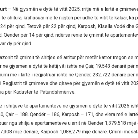
urt –
Në gjysmën e dytë të vitit 2025, rritje më e lartë e çmimev
ë shitura, krahasuar me të njëjtën periudhë të vitit të kaluar, ka 
4 për qind, Tetovë për 22 për qind, Karposh, Kisella Vodë dhe
d, Qendër për 14 për qind, ndërsa rënie të çmimit të apartamentev
var dy për qind.
azonit të çmimit të shitjes së arritur për metër katror tregon se
ar në gjysmën e dytë të këtij viti ishte në Çair, 19.543 denarë për me
i më i lartë i regjistruar ishte në Qendër, 232.722 denarë për met
i Regjistrit të çmimeve dhe qirave për gjysmën e dytë të vitit 202
ia për Kadastër të Patundshmërive.
ë i shitjeve të apartamenteve në gjysmën e dytë të vitit 2025 ish
, Çair – 188, Qendër – 186, Karposh – 171, dhe vlera më e lartë
izuar nga shitja e apartamenteve u arrit në Qendër 1,379,518 mijë
,308 mijë denarë, Karposh 1,088,279 mijë denarë. Çmimi mesatar