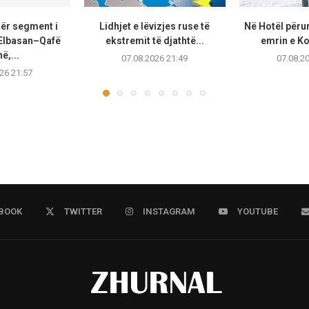
tër segment i
Lidhjet e lëvizjes ruse të
Në Hotël përu
Elbasan–Qafë
ekstremit të djathtë...
emrin e K
ë,...
07.08.2026 21:49
07.08.2
26 21:57
BOOK
TWITTER
INSTAGRAM
YOUTUBE