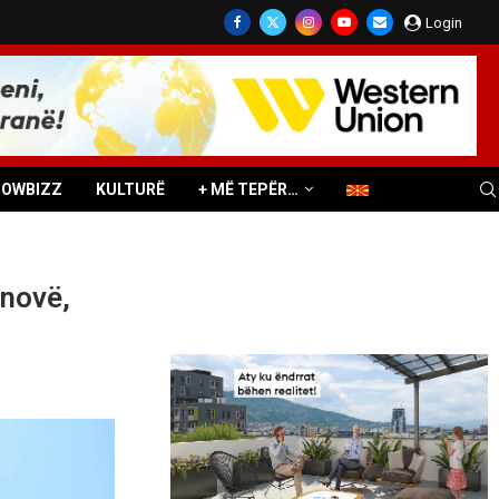
Login
HOWBIZZ
KULTURË
+ MË TEPËR…
anovë,