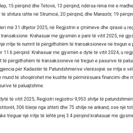
ilep, 15 përqind dhe Tetovë, 13 përqind, ndërsa rënia më e madhe
të shitura ishte në Strumicë, 20 përqind, dhe Manastir, 19 përqin
deri më 31 dhjetor 2025, në Regjistrin e çmimeve dhe qirasë u reg
3 transaksione. Krahasuar me gjysmën e parë të vitit 2025, në gj
 një rritje të numrit të përgjithshëm të transaksioneve në tregun e
 11.6 përqind. Krahasuar me gjysmën e dytë të vitit 2024, u regjis
it të përgjithshëm të transaksioneve në tregun e pasurive të pal
gjencia për Kadastër të Patundshmërive vlerësojnë se rritja e vël
 mund të shoqërohet me kushte të përmirësuara financimi dhe rri
surive të paluajtshme.
të të vitit 2025, Regjistri regjistroi 9,953 shitje të patundshmër
stitorët, 306 blerje nga shteti dhe 75 shitje në ankand, ose një tot
uke treguar një rritje të lehtë prej 3.4 përqind krahasuar me gjysm