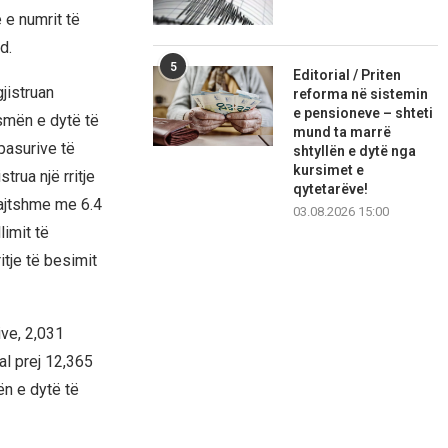
 e numrit të
d.
5
Editorial / Priten
jistruan
reforma në sistemin
e pensioneve – shteti
ysmën e dytë të
mund ta marrë
 pasurive të
shtyllën e dytë nga
kursimet e
trua një rritje
qytetarëve!
uajtshme me 6.4
03.08.2026 15:00
limit të
tje të besimit
ive, 2,031
al prej 12,365
ën e dytë të