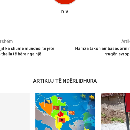
D. V.
parshëm
Arti
ujit ka shumë mundësi të jetë
Hamza takon ambasadorin ita
thella të bëra nga një
rrugën evrop
ARTIKUJ TË NDËRLIDHURA