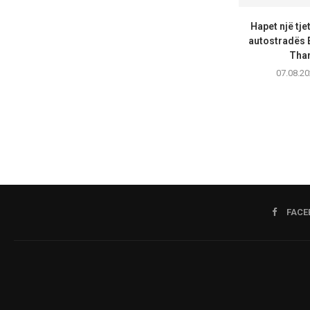
Hapet një tje
autostradës 
Than
07.08.20
FACE