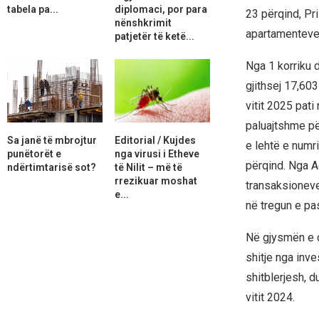
tabela pa...
diplomaci, por para
23 përqind, Pr
nënshkrimit
apartamenteve 
patjetër të ketë...
Nga 1 korriku 
gjithsej 17,60
vitit 2025 pati
paluajtshme për
Sa janë të mbrojtur
Editorial / Kujdes
e lehtë e numr
punëtorët e
nga virusi i Etheve
përqind. Nga A
ndërtimtarisë sot?
të Nilit – më të
rrezikuar moshat
transaksioneve
e...
në tregun e pa
Në gjysmën e dy
shitje nga inve
shitblerjesh, d
vitit 2024.