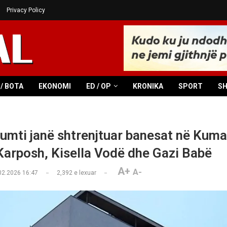
Privacy Policy
/ BOTA
EKONOMI
ED / OP
KRONIKA
SPORT
S
umti janë shtrenjtuar banesat në Kum
Karposh, Kisella Vodë dhe Gazi Babë
A+
A-
02.2026 16:47
2,392
e lexuar