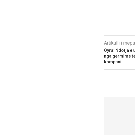
Artikulli i më
Qyra: Ndotja e 
nga gërmime të 
kompani