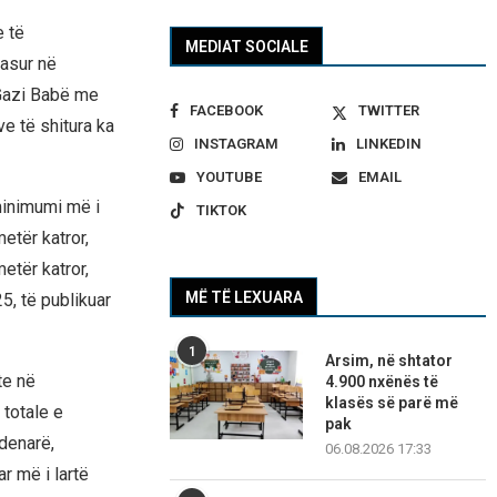
e të
MEDIAT SOCIALE
pasur në
 Gazi Babë me
FACEBOOK
TWITTER
e të shitura ka
INSTAGRAM
LINKEDIN
YOUTUBE
EMAIL
 minimumi më i
TIKTOK
tër katror, ​​
ër katror, ​​
MË TË LEXUARA
5, të publikuar
1
Arsim, në shtator
te në
4.900 nxënës të
klasës së parë më
 totale e
pak
 denarë,
06.08.2026 17:33
 më i lartë