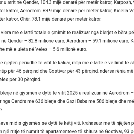
r u arrit në Qendër, 104.3 mijë denarë për metër katror, ​​Karposh, 
r katror, ​​Aerodrom, 88.9 mijë denarë për metër katror, ​​Kisella V
r katror, ​​Ohër, 78.1 mijë denarë për metër katror.
 vlera më e lartë totale e çmimit të realizuar nga blerjet e bëra pë
it në Qendër – 82.8 milionë euro, Aerodrom – 59.1 milionë euro, 
dhe më e ulëta në Veles – 5.6 milionë euro.
njëjtën periudhë të vitit të kaluar, rritja më e lartë e vëllimit të s
Shtip për 46 përqind dhe Gostivar për 43 përqind, ndërsa rënia m
eles për 30 përqind.
lerje në gjysmën e dytë të vitit 2025 u realizuan në Aerodrom –
kur nga Qendra me 636 blerje dhe Gazi Baba me 586 blerje dhe më
e.
ve midis gjysmës së dytë të këtij viti, krahasuar me të njëjtën pe
on një rritje të numrit të apartamenteve të shitura në Gostivar, 93 p