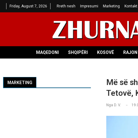
Friday, August 7, 2026
Rreth nesh
Impresumi
Marketing
Kontakt
MAQEDONI
SHQIPËRI
KOSOVË
RAJON 
Më së sh
MARKETING
Tetovë, 
Nga
D. V.
19.