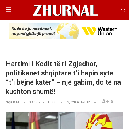
Hartimi i Kodit të ri Zgjedhor,
politikanët shqiptarë t’i hapin sytë
“t’i bëjnë katër” – një gabim, do të na
kushton shumë!
A+
A-
Nga
B.M
03.02.2026 15:00
2,720
e lexuar