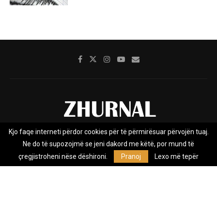
Kjo faqe interneti përdor cookies për të përmirësuar përvojën tuaj.
Rreth nesh
Impresumi
Marketing
Kontakt
Ne do të supozojmë se jeni dakord me këtë, por mund të
Privacy Policy
çregjistroheni nëse dëshironi.
Pranoj
Lexo më tepër
Zhurnal.mk është Agjenci e Lajmeve e pavarur, e themeluar në vitin
2009, që e mbulon Maqedoninë, Kosovën, Shqipërinë edhe lajmet
nga bota.
@2026 - All Right Reserved. Designed and Developed by
Anet.Com.Mk