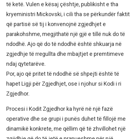
të ketë. Vulen e kësaj çështje, publikisht e tha
kryeministri Mickovski, i cili tha se përkundër faktit
që partisë së tij i konvenojnë zgjedhjet e
parakohshme, megjithatë një gjë e tillë nuk do të
ndodhë. Ajo që do të ndodhë është shkuarja në
zgjedhje të rregullta dhe mbajtjet e premtimeve
ndaj qytetarëve.
Por, ajo që pritet të ndodhë së shpejti është të
hapet Ligji për Zgjedhjet, ose i njohur si Kodi i ri
Zgjedhor.
Procesi i Kodit Zgjedhor ka hyrë në një fazë
operative dhe se grupi i punës duhet të fillojë me
dinamikë konkrete, me qëllim që të zhvillohet një
zgjidhje që do të jetë e pranueshme për një