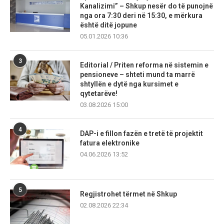
Kanalizimi” – Shkup nesër do të punojnë
nga ora 7:30 deri në 15:30, e mërkura
është ditë jopune
05.01.2026 10:36
3
Editorial / Priten reforma në sistemin e
pensioneve – shteti mund ta marrë
shtyllën e dytë nga kursimet e
qytetarëve!
03.08.2026 15:00
4
DAP-i e fillon fazën e tretë të projektit
fatura elektronike
04.06.2026 13:52
5
Regjistrohet tërmet në Shkup
02.08.2026 22:34