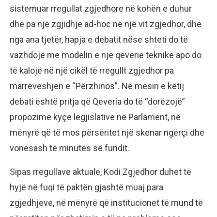
sistemuar rregullat zgjedhore në kohën e duhur
dhe pa një zgjidhje ad-hoc në një vit zgjedhor, dhe
nga ana tjetër, hapja e debatit nëse shteti do të
vazhdojë me modelin e një qeverie teknike apo do
të kalojë në një cikël të rregullt zgjedhor pa
marrëveshjen e “Përzhinos”. Në mesin e këtij
debati është pritja që Qeveria do të “dorëzojë”
propozime kyçe legjislative në Parlament, në
mënyrë që të mos përsëritet një skenar ngërçi dhe
vonesash të minutës së fundit.
Sipas rregullave aktuale, Kodi Zgjedhor duhet të
hyjë në fuqi të paktën gjashtë muaj para
zgjedhjeve, në mënyrë që institucionet të mund të