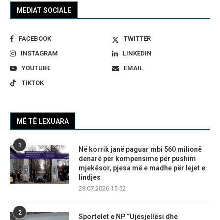
MEDIAT SOCIALE
FACEBOOK
TWITTER
INSTAGRAM
LINKEDIN
YOUTUBE
EMAIL
TIKTOK
MË TË LEXUARA
1
Në korrik janë paguar mbi 560 milionë
denarë për kompensime për pushim
mjekësor, pjesa më e madhe për lejet e
lindjes
28.07.2026 15:52
2
Sportelet e NP “Ujësjellësi dhe