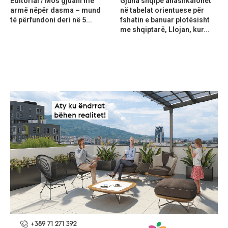
Editorial / Mos gjuani me
Gjuha shqipe anashkalohet
armë nëpër dasma – mund
në tabelat orientuese për
të përfundoni deri në 5...
fshatin e banuar plotësisht
me shqiptarë, Llojan, kur...