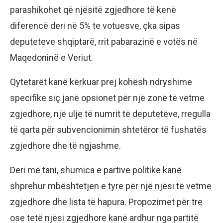
parashikohet që njësitë zgjedhore të kenë
diferencë deri në 5% te votuesve, çka sipas
deputeteve shqiptarë, rrit pabarazinë e votës në
Maqedoninë e Veriut.
Qytetarët kanë kërkuar prej kohësh ndryshime
specifike siç janë opsionet për një zonë të vetme
zgjedhore, një ulje të numrit të deputetëve, rregulla
të qarta për subvencionimin shtetëror të fushatës
zgjedhore dhe të ngjashme.
Deri më tani, shumica e partive politike kanë
shprehur mbështetjen e tyre për një njësi të vetme
zgjedhore dhe lista të hapura. Propozimet për tre
ose tetë njësi zgjedhore kanë ardhur nga partitë