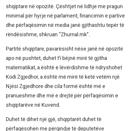
shqiptare në opozitë. Çështjet në lidhje me pragun
minimal për hyrje në parlament, financimin e partive
dhe përfaqësimin në media janë gjithashtu tepër të
rëndësishme, shkruan “Zhurnal.mk”.
Partitë shqiptare, pavarësisht nëse janë në opozitë
apo në pushtet, duhet t’i bëjnë mirë të gjitha
matematikat, a është e lëvërdishme të ndryshohet
Kodi Zgjedhor, a është më mirë të ketë vetëm një
Njësi Zgjedhore dhe cila formë është më e
pranueshme dhe më e drejtë për përfaqësimin e
shqiptarëve në Kuvend.
Duhet të dihet një gjë, shqiptarët duhet të
përfaqësohen me përqindje të deputetëve