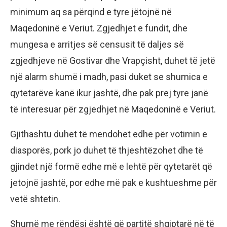
minimum aq sa përqind e tyre jëtojnë në
Maqedoninë e Veriut. Zgjedhjet e fundit, dhe
mungesa e arritjes së censusit të daljes së
zgjedhjeve në Gostivar dhe Vrapçisht, duhet të jetë
një alarm shumë i madh, pasi duket se shumica e
qytetarëve kanë ikur jashtë, dhe pak prej tyre janë
të interesuar për zgjedhjet në Maqedoninë e Veriut.
Gjithashtu duhet të mendohet edhe për votimin e
diasporës, pork jo duhet të thjeshtëzohet dhe të
gjindet një formë edhe më e lehtë për qytetarët që
jetojnë jashtë, por edhe më pak e kushtueshme për
vetë shtetin.
Shumë me rëndësi është që partitë shqiptarë në të