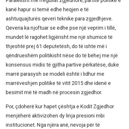
Paralelisht me rregullat zgjedhore, partitë politike e
kanë hapur si temë edhe heqjen e të
ashtuquajturës qeveri teknike para zgjedhjeve.
Qeveria ka njoftuar se edhe pse një veprim i tillë,
mundet lë ragohet ligjërisht me një shumicë të
thjeshtë prej 61 deputetësh, do të ishte më i
qëndrueshëm politikisht nëse do të bëhej me një
konsensus midis të gjitha partive përkatëse, duke
marrë parasysh se modeli është i lidhur me
marrëveshjen politike të vitit 2015 dhe idenë e
besimit më të madh në procesin zgjedhor.
Por, çdoherë kur hapet çështja e Kodit Zgjedhor
menjëherë aktivizohen dy linja presioni mbi
institucionet. Nga njëra anë, nevoja për të