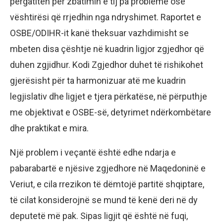
përgatiten për zbatimin e tij pa probleme ose
vështirësi që rrjedhin nga ndryshimet. Raportet e
OSBE/ODIHR-it kanë theksuar vazhdimisht se
mbeten disa çështje në kuadrin ligjor zgjedhor që
duhen zgjidhur. Kodi Zgjedhor duhet të rishikohet
gjerësisht për ta harmonizuar atë me kuadrin
legjislativ dhe ligjet e tjera përkatëse, në përputhje
me objektivat e OSBE-së, detyrimet ndërkombëtare
dhe praktikat e mira.
Një problem i veçantë është edhe ndarja e
pabarabartë e njësive zgjedhore në Maqedoninë e
Veriut, e cila rrezikon të dëmtojë partitë shqiptare,
të cilat konsiderojnë se mund të kenë deri në dy
deputetë më pak. Sipas ligjit që është në fuqi,