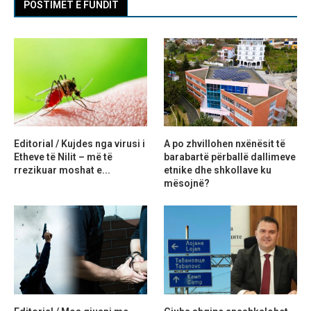
POSTIMET E FUNDIT
Editorial / Kujdes nga virusi i
A po zhvillohen nxënësit të
Etheve të Nilit – më të
barabartë përballë dallimeve
rrezikuar moshat e...
etnike dhe shkollave ku
mësojnë?