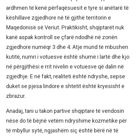
ardhmen të kenë përfaqësuesit e tyre si anëtarë të
këshillave zgjedhore në të gjithë territorin e
Maqedonisë së Veriut. Praktikisht, shqiptarët nuk
kanë aspak kontroll se çfarë ndodhë në zonën
zgjedhore numëqr 3 dhe 4. Atje mund të mbushen
kutitë, numri i votuesve është shumë i lartë dhe kjo
në përgjithësi e rrit nivelin e votuesve që dalin në
zgjedhje. E në fakt, realiteti është ndryshe, sepse
duket se pjesa lindore e shtetit është kryesisht e
zbrazur.
Anadaj, tani u takon partive shqiptare të vendosin
nëse do të bëjnë vetëm ndryshime kozmetike për
të mbyllur sytë, ngjashëm siç është bërë në të