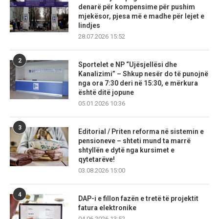
denarë për kompensime për pushim
mjekësor, pjesa më e madhe për lejet e
lindjes
28.07.2026 15:52
2
Sportelet e NP “Ujësjellësi dhe
Kanalizimi” – Shkup nesër do të punojnë
nga ora 7:30 deri në 15:30, e mërkura
është ditë jopune
05.01.2026 10:36
3
Editorial / Priten reforma në sistemin e
pensioneve – shteti mund ta marrë
shtyllën e dytë nga kursimet e
qytetarëve!
03.08.2026 15:00
4
DAP-i e fillon fazën e tretë të projektit
fatura elektronike
04.06.2026 13:52