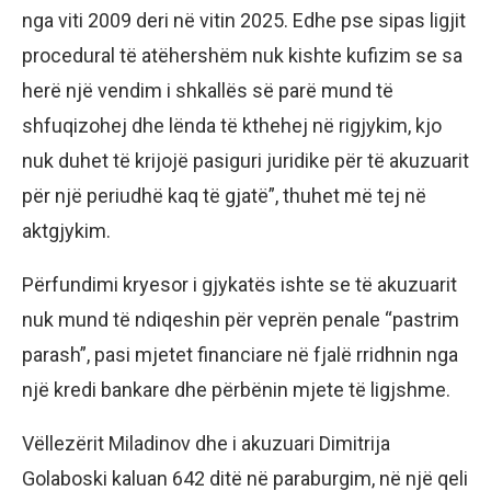
nga viti 2009 deri në vitin 2025. Edhe pse sipas ligjit
procedural të atëhershëm nuk kishte kufizim se sa
herë një vendim i shkallës së parë mund të
shfuqizohej dhe lënda të kthehej në rigjykim, kjo
nuk duhet të krijojë pasiguri juridike për të akuzuarit
për një periudhë kaq të gjatë”, thuhet më tej në
aktgjykim.
Përfundimi kryesor i gjykatës ishte se të akuzuarit
nuk mund të ndiqeshin për veprën penale “pastrim
parash”, pasi mjetet financiare në fjalë rridhnin nga
një kredi bankare dhe përbënin mjete të ligjshme.
Vëllezërit Miladinov dhe i akuzuari Dimitrija
Golaboski kaluan 642 ditë në paraburgim, në një qeli