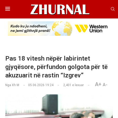
Pas 18 vitesh nëpër labirintet
gjyqësore, përfundon golgota për të
akuzuarit në rastin “Izgrev”
A+
A-
Nga
Xh M
05.06.2026 19:24
2,401
e lexuar