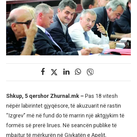
Shkup, 5 qershor Zhurnal.mk –
Pas 18 vitesh
nëpër labirintet gjyqësore, të akuzuarit në rastin
“Izgrev” më në fund do të marrin një aktgjykim të
formës së prerë lirues. Në seancën publike të
mbajtur të mërkurën në Gjykatën e Apelit,