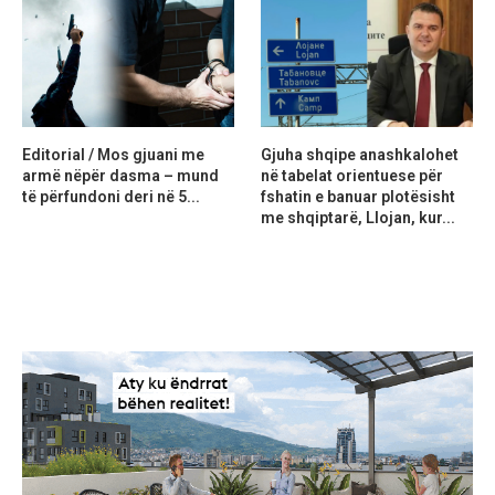
Editorial / Mos gjuani me
Gjuha shqipe anashkalohet
armë nëpër dasma – mund
në tabelat orientuese për
të përfundoni deri në 5...
fshatin e banuar plotësisht
me shqiptarë, Llojan, kur...