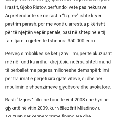
i rastit, Gjoko Ristov, përfundoi vetë pas hekurave.
Ai pretendonte se në rastin “Izgrev” ishte kryer
pastrim parash, por më vonë u arrestua pikërisht
për të njëjtën vepër penale, pasi në shtëpinë e tij
familjare u gjetën të fshehura 350.000 euro.
Përveç simbolikës së këtij zhvillimi, për të akuzuarit
më në fund ka ardhur drejtësia, ndërsa shteti mund
të përballet me pagesa milionëshe dëmshpërblimi
për traumat e përjetuara gjatë viteve, si dhe për
mbulimin e shpenzimeve gjyqësore dhe avokatore.
Rasti “Izgrev” filloi në fund të vitit 2008 dhe hyri në
gjykatë në vitin 2009, kur vëllezërit Miladinov u
akuzuan për keqpërdorime financiare dhe