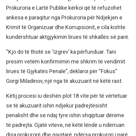
Prokuroria e Lartë Publike kërkoi që të refuzohet
ankesa e paraqitur nga Prokuroria për Ndjekjen e
Krimit të Organizuar dhe Korrupsionit, e cila kishte
kundërshtuar aktgjykimin lirues të shkallës së parë.
“Kjo do të thotë se ‘Izgrev’ ka përfunduar. Tani
presim vetëm konfirmimin me shkrim të vendimit
lirues të Gjykatës Penale”, deklaroi për “Fokus”
Gorgi Miladinov, një nga të akuzuarit në këtë rast.
Këtij procesi iu deshën plot 18 vite për të vërtetuar
se të akuzuarit ishin ndjekur padrejtësisht
penalisht dhe se ndaj tyre ishin shqiptuar dënime
të padrejta. Gjatë viteve, në këtë lëndë u ndërruan
disa prokurorë dhe gjyqtarë, ndërsa prokurori i parë