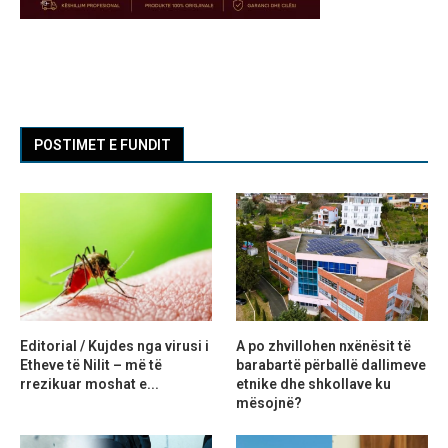
POSTIMET E FUNDIT
Editorial / Kujdes nga virusi i
A po zhvillohen nxënësit të
Etheve të Nilit – më të
barabartë përballë dallimeve
rrezikuar moshat e...
etnike dhe shkollave ku
mësojnë?