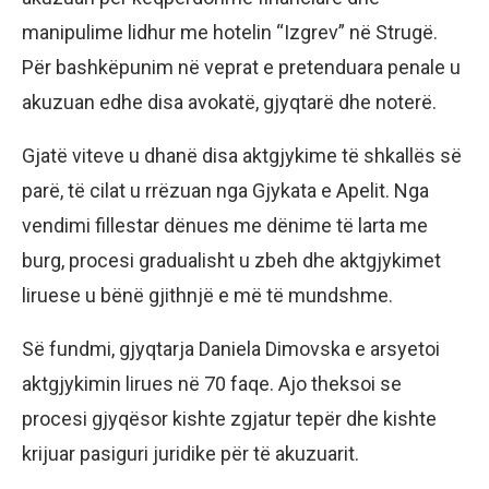
manipulime lidhur me hotelin “Izgrev” në Strugë.
Për bashkëpunim në veprat e pretenduara penale u
akuzuan edhe disa avokatë, gjyqtarë dhe noterë.
Gjatë viteve u dhanë disa aktgjykime të shkallës së
parë, të cilat u rrëzuan nga Gjykata e Apelit. Nga
vendimi fillestar dënues me dënime të larta me
burg, procesi gradualisht u zbeh dhe aktgjykimet
liruese u bënë gjithnjë e më të mundshme.
Së fundmi, gjyqtarja Daniela Dimovska e arsyetoi
aktgjykimin lirues në 70 faqe. Ajo theksoi se
procesi gjyqësor kishte zgjatur tepër dhe kishte
krijuar pasiguri juridike për të akuzuarit.