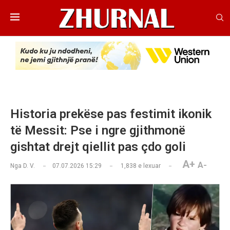
Historia prekëse pas festimit ikonik
të Messit: Pse i ngre gjithmonë
gishtat drejt qiellit pas çdo goli
A+
A-
Nga
D. V.
07.07.2026 15:29
1,838
e lexuar