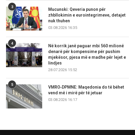
3
Mucunski: Qeveria punon për
zhbllokimin e eurointegrimeve, detajet
nuk thuhen
03.08.2026 16:35
4
Në korrik janë paguar mbi 560 milionë
denarë për kompensime për pushim
mjekësor, pjesa më e madhe për lejet e
lindjes
28.07.2026 15:52
5
VMRO‑DPMNE: Maqedonia do të bëhet
vend më i mirë për të jetuar
03.08.2026 16:17