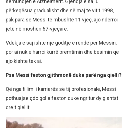
sëmundjen e Alzheimerit. Gjendja e saj u
përkeqësua gradualisht dhe në maj të vitit 1998,
pak para se Messi të mbushte 11 vjeç, ajo ndërroi
jetë në moshën 67-vjeçare.
Vdekja e saj ishte një goditje e rëndë për Messin,
por ai nuk e harroi kurrë premtimin dhe besimin që
ajo kishte tek ai.
Pse Messi feston gjithmonë duke parë nga qielli?
Që nga fillimi i karrierës së tij profesionale, Messi
pothuajse çdo gol e feston duke ngritur dy gishtat
drejt qiellit.