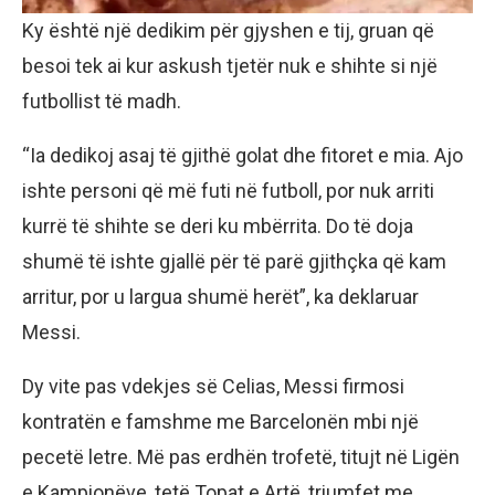
Ky është një dedikim për gjyshen e tij, gruan që
besoi tek ai kur askush tjetër nuk e shihte si një
futbollist të madh.
“Ia dedikoj asaj të gjithë golat dhe fitoret e mia. Ajo
ishte personi që më futi në futboll, por nuk arriti
kurrë të shihte se deri ku mbërrita. Do të doja
shumë të ishte gjallë për të parë gjithçka që kam
arritur, por u largua shumë herët”, ka deklaruar
Messi.
Dy vite pas vdekjes së Celias, Messi firmosi
kontratën e famshme me Barcelonën mbi një
pecetë letre. Më pas erdhën trofetë, titujt në Ligën
e Kampionëve, tetë Topat e Artë, triumfet me