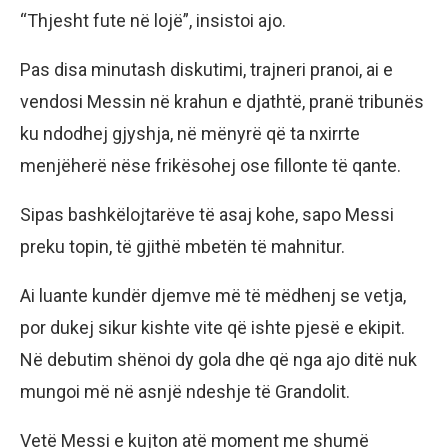
“Thjesht fute në lojë”, insistoi ajo.
Pas disa minutash diskutimi, trajneri pranoi, ai e
vendosi Messin në krahun e djathtë, pranë tribunës
ku ndodhej gjyshja, në mënyrë që ta nxirrte
menjëherë nëse frikësohej ose fillonte të qante.
Sipas bashkëlojtarëve të asaj kohe, sapo Messi
preku topin, të gjithë mbetën të mahnitur.
Ai luante kundër djemve më të mëdhenj se vetja,
por dukej sikur kishte vite që ishte pjesë e ekipit.
Në debutim shënoi dy gola dhe që nga ajo ditë nuk
mungoi më në asnjë ndeshje të Grandolit.
Vetë Messi e kujton atë moment me shumë