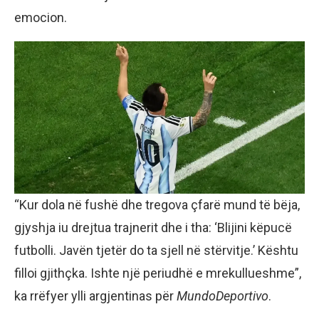
emocion.
“Kur dola në fushë dhe tregova çfarë mund të bëja,
gjyshja iu drejtua trajnerit dhe i tha: ‘Blijini këpucë
futbolli. Javën tjetër do ta sjell në stërvitje.’ Kështu
filloi gjithçka. Ishte një periudhë e mrekullueshme”,
ka rrëfyer ylli argjentinas për
MundoDeportivo
.