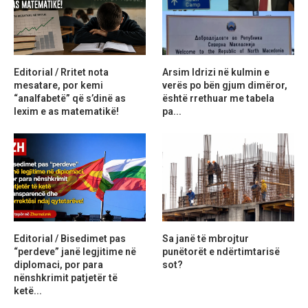
Editorial / Rritet nota
Arsim Idrizi në kulmin e
mesatare, por kemi
verës po bën gjum dimëror,
“analfabetë” që s’dinë as
është rrethuar me tabela
lexim e as matematikë!
pa...
Editorial / Bisedimet pas
Sa janë të mbrojtur
“perdeve” janë legjitime në
punëtorët e ndërtimtarisë
diplomaci, por para
sot?
nënshkrimit patjetër të
ketë...