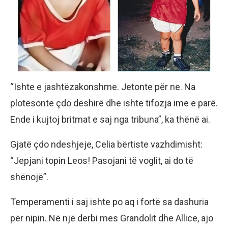
“Ishte e jashtëzakonshme. Jetonte për ne. Na
plotësonte çdo dëshirë dhe ishte tifozja ime e parë.
Ende i kujtoj britmat e saj nga tribuna”, ka thënë ai.
Gjatë çdo ndeshjeje, Celia bërtiste vazhdimisht:
“Jepjani topin Leos! Pasojani të voglit, ai do të
shënojë”.
Temperamenti i saj ishte po aq i fortë sa dashuria
për nipin. Në një derbi mes Grandolit dhe Allice, ajo