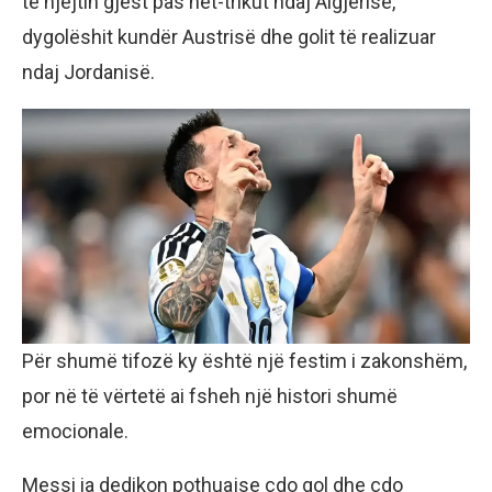
të njëjtin gjest pas het-trikut ndaj Algjerisë,
dygolëshit kundër Austrisë dhe golit të realizuar
ndaj Jordanisë.
Për shumë tifozë ky është një festim i zakonshëm,
por në të vërtetë ai fsheh një histori shumë
emocionale.
Messi ia dedikon pothuajse çdo gol dhe çdo