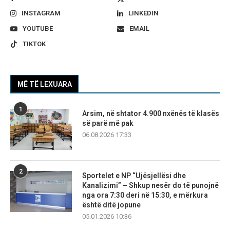
INSTAGRAM
LINKEDIN
YOUTUBE
EMAIL
TIKTOK
MË TË LEXUARA
1
Arsim, në shtator 4.900 nxënës të klasës
së parë më pak
06.08.2026 17:33
2
Sportelet e NP “Ujësjellësi dhe
Kanalizimi” – Shkup nesër do të punojnë
nga ora 7:30 deri në 15:30, e mërkura
është ditë jopune
05.01.2026 10:36