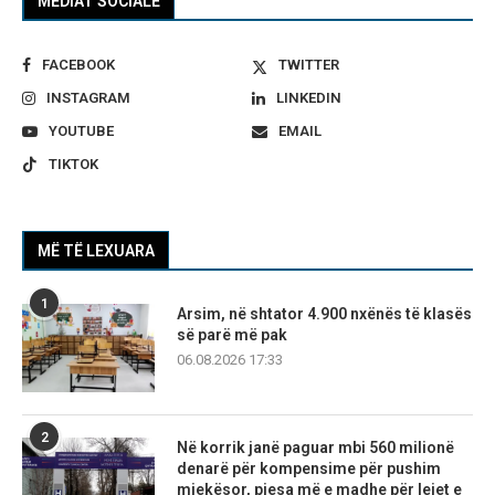
MEDIAT SOCIALE
FACEBOOK
TWITTER
INSTAGRAM
LINKEDIN
YOUTUBE
EMAIL
TIKTOK
MË TË LEXUARA
1
Arsim, në shtator 4.900 nxënës të klasës
së parë më pak
06.08.2026 17:33
2
Në korrik janë paguar mbi 560 milionë
denarë për kompensime për pushim
mjekësor, pjesa më e madhe për lejet e