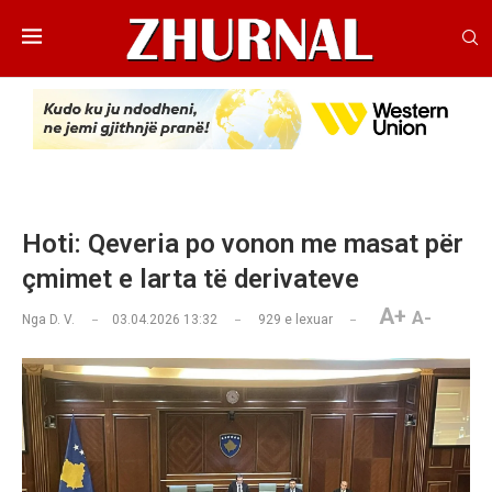
Hoti: Qeveria po vonon me masat për
çmimet e larta të derivateve
A+
A-
Nga
D. V.
03.04.2026 13:32
929
e lexuar