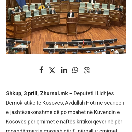
Shkup, 3 prill, Zhurnal.mk –
Deputeti i Lidhjes
Demokratike të Kosovës, Avdullah Hoti në seancën
e jashtëzakonshme që po mbahet në Kuvendin e
Kosovës për çmimet e naftës kritikoi qeverinë për
mosndërmarrje masash për t‘i përballur çmimet