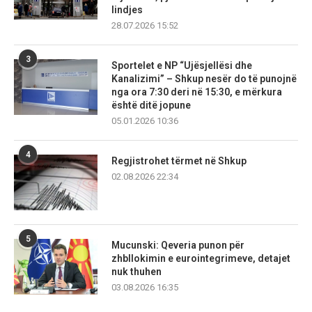
lindjes
28.07.2026 15:52
3
Sportelet e NP “Ujësjellësi dhe
Kanalizimi” – Shkup nesër do të punojnë
nga ora 7:30 deri në 15:30, e mërkura
është ditë jopune
05.01.2026 10:36
4
Regjistrohet tërmet në Shkup
02.08.2026 22:34
5
Mucunski: Qeveria punon për
zhbllokimin e eurointegrimeve, detajet
nuk thuhen
03.08.2026 16:35