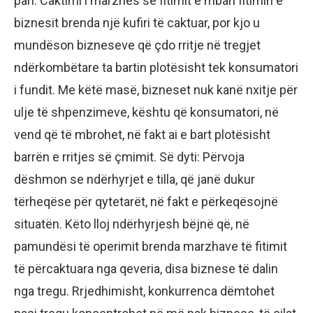
pari: Caktimi i marzhës së fitimit e mban fitimin e
biznesit brenda një kufiri të caktuar, por kjo u
mundëson bizneseve që çdo rritje në tregjet
ndërkombëtare ta bartin plotësisht tek konsumatori
i fundit. Me këtë masë, bizneset nuk kanë nxitje për
ulje të shpenzimeve, kështu që konsumatori, në
vend që të mbrohet, në fakt ai e bart plotësisht
barrën e rritjes së çmimit. Së dyti: Përvoja
dëshmon se ndërhyrjet e tilla, që janë dukur
tërheqëse për qytetarët, në fakt e përkeqësojnë
situatën. Këto lloj ndërhyrjesh bëjnë që, në
pamundësi të operimit brenda marzhave të fitimit
të përcaktuara nga qeveria, disa biznese të dalin
nga tregu. Rrjedhimisht, konkurrenca dëmtohet