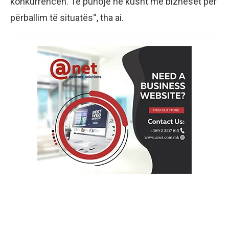
konkurrencën. Të punojë në kusht me bizneset për
përballim të situatës“, tha ai.