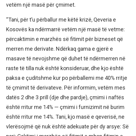
vetëm një masë për çmimet.
“Tani, për t’u përballur me këtë krizë, Qeveria e
Kosovës ka ndërmarrë vetëm një masë të vetme:
përcaktimin e marzhës së fitimit për bizneset që
merren me derivate. Ndërkaq gama e gjerë e
masave të nevojshme që duhet të ndërmerren në
raste të tilla nuk është konsideruar, dhe kjo është
paksa e çuditshme kur po përballemi me 40% rritje
të çmimit të derivateve. Për informim, vetëm mes
datës 2 dhe 3 prill (dje dhe pardje), çmimi i naftës
është rritur me 14% — çmimi i furnizimit në burim
është rritur me 14%. Tani, kjo masë e qeverisë, ne
vlerësojmë që nuk është adekuate për dy arsye: Së