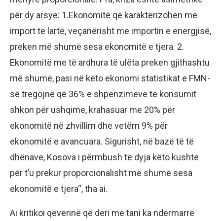
për dy arsye: 1.Ekonomitë që karakterizohen me
import të lartë, veçanërisht me importin e energjisë,
preken më shumë sesa ekonomitë e tjera. 2.
Ekonomitë me të ardhura të ulëta preken gjithashtu
më shumë, pasi në këto ekonomi statistikat e FMN-
së tregojnë që 36% e shpenzimeve të konsumit
shkon për ushqime, krahasuar me 20% për
ekonomitë në zhvillim dhe vetëm 9% për
ekonomitë e avancuara. Sigurisht, në bazë të të
dhënave, Kosova i përmbush të dyja këto kushte
për t’u prekur proporcionalisht më shumë sesa
ekonomitë e tjera“, tha ai.
Ai kritikoi qeverinë që deri më tani ka ndërmarrë