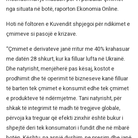
nga situata në botë, raporton Ekonomia Online.
Hoti në foltoren e Kuvendit shpjegoi për ndikimet e
çmimeve si pasojë e krizave.
“Çmimet e derivateve janë rritur me 40% krahasuar
me datën 28 shkurt, kur ka filluar lufta në Ukrainë.
Dhe natyrisht, menjëherë pas kësaj, kostot e
prodhimit dhe të operimit të bizneseve kanë filluar
të barten tek çmimet e konsumit edhe tek çmimet
e produkteve të ndërmjetme. Tani natyrisht, për
shkak të integrimit të madh të tregjeve globale,
përvoja ka treguar që efekti zinxhir është bukur i
shpejtë deri tek konsumatori i fundit dhe në mbarë
botën. Kështu, pa asnjë dyshim, ne presim dhe janë