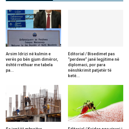
Arsim Idrizi në kulmin e
Editorial / Bisedimet pas
verës po bën gjum dimëror,
“perdeve” janë legjitime në
është rrethuar me tabela
diplomaci, por para
pa...
nënshkrimit patjetër të
ketë...
Sa janë të mbrojtur
Editorial / Kujdes nga virusi i