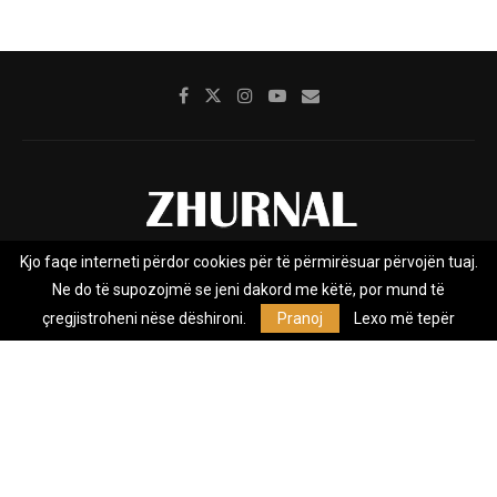
Kjo faqe interneti përdor cookies për të përmirësuar përvojën tuaj.
Rreth nesh
Impresumi
Marketing
Kontakt
Ne do të supozojmë se jeni dakord me këtë, por mund të
Privacy Policy
çregjistroheni nëse dëshironi.
Pranoj
Lexo më tepër
Zhurnal.mk është Agjenci e Lajmeve e pavarur, e themeluar në vitin
2009, që e mbulon Maqedoninë, Kosovën, Shqipërinë edhe lajmet
nga bota.
@2026 - All Right Reserved. Designed and Developed by
Anet.Com.Mk