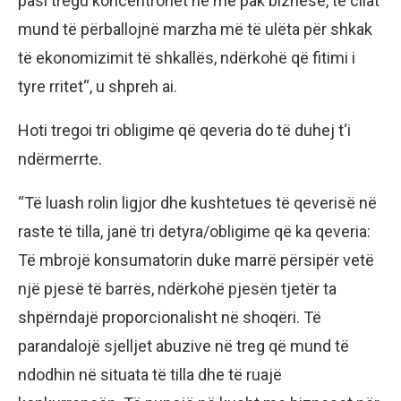
pasi tregu koncentrohet në më pak biznese, të cilat
mund të përballojnë marzha më të ulëta për shkak
të ekonomizimit të shkallës, ndërkohë që fitimi i
tyre rritet“, u shpreh ai.
Hoti tregoi tri obligime që qeveria do të duhej t‘i
ndërmerrte.
“Të luash rolin ligjor dhe kushtetues të qeverisë në
raste të tilla, janë tri detyra/obligime që ka qeveria:
Të mbrojë konsumatorin duke marrë përsipër vetë
një pjesë të barrës, ndërkohë pjesën tjetër ta
shpërndajë proporcionalisht në shoqëri. Të
parandalojë sjelljet abuzive në treg që mund të
ndodhin në situata të tilla dhe të ruajë