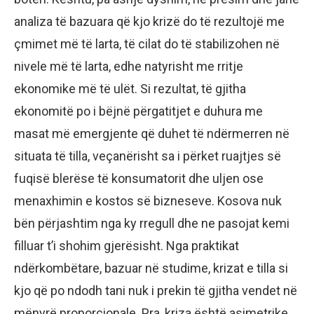
analiza të bazuara që kjo krizë do të rezultojë me
çmimet më të larta, të cilat do të stabilizohen në
nivele më të larta, edhe natyrisht me rritje
ekonomike më të ulët. Si rezultat, të gjitha
ekonomitë po i bëjnë përgatitjet e duhura me
masat më emergjente që duhet të ndërmerren në
situata të tilla, veçanërisht sa i përket ruajtjes së
fuqisë blerëse të konsumatorit dhe uljen ose
menaxhimin e kostos së bizneseve. Kosova nuk
bën përjashtim nga ky rregull dhe ne pasojat kemi
filluar t’i shohim gjerësisht. Nga praktikat
ndërkombëtare, bazuar në studime, krizat e tilla si
kjo që po ndodh tani nuk i prekin të gjitha vendet në
mënyrë proporcionale. Pra, kriza është asimetrike