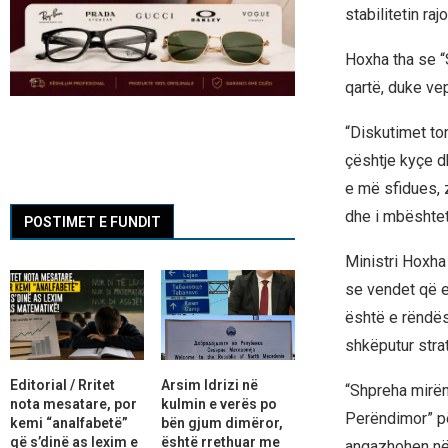
stabilitetin ra
Hoxha tha se “
qartë, duke vep
“Diskutimet to
çështje kyçe dh
e më sfidues, 
dhe i mbështetu
POSTIMET E FUNDIT
Ministri Hoxha
se vendet që e
është e rëndës
shkëputur strat
Editorial / Rritet
Arsim Idrizi në
“Shpreha mirënj
nota mesatare, por
kulmin e verës po
Perëndimor” pë
kemi “analfabetë”
bën gjum dimëror,
që s’dinë as lexim e
është rrethuar me
angazhohen në 