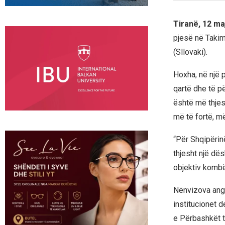
Tiranë, 12 ma
pjesë në Takimi
(Sllovaki).
Hoxha, në një p
qartë dhe të p
është më thjes
më të fortë, m
“Për Shqipërin
thjesht një dës
objektiv kombët
Nënvizova anga
institucionet d
e Përbashkët t