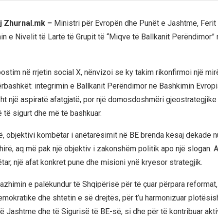
j Zhurnal.mk –
Ministri për Evropën dhe Punët e Jashtme, Ferit
n e Nivelit të Lartë të Grupit të “Miqve të Ballkanit Perëndimor” 
ostim në rrjetin social X, nënvizoi se ky takim rikonfirmoi një mi
ërbashkët: integrimin e Ballkanit Perëndimor në Bashkimin Evropi
ht një aspiratë afatgjatë, por një domosdoshmëri gjeostrategjike
ë të sigurt dhe më të bashkuar.
ë, objektivi kombëtar i anëtarësimit në BE brenda kësaj dekade 
hirë, aq më pak një objektiv i zakonshëm politik apo një slogan. A
ar, një afat konkret pune dhe misioni ynë kryesor strategjik.
zhimin e palëkundur të Shqipërisë për të çuar përpara reformat, 
emokratike dhe shtetin e së drejtës, për t’u harmonizuar plotësis
ë Jashtme dhe të Sigurisë të BE-së, si dhe për të kontribuar akti