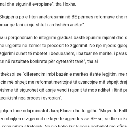
jonal dhe sigurinë evropiane”, tha Hoxha.
Shqipëria po e fiton anëtarësimin në BE përmes reformave dhe m
ruar që tani si një shtet i ardhshëm anëtar”.
na u përqendruan te integrimi gradual, bashkëpunimi rajonal dhe s
e urgjente në zemër të procesit të zgjerimit. Në një mjedis gjeopo
zgjerimi duhet të mbetet i besueshëm, i bazuar në meritë, i par
r në rezultate konkrete për qytetarët tanë”, tha ai.
 theksoi se “diferencimi mbi bazën e meritës është legjitim, me
cin më shpejt me reformat meritojnë të avancojnë më shpejt drejt
ishme të sigurohet që asnjë vend i rajonit të mos ndihet i lënë p
egjikisht nga procesi evropian”.
ohjen tonë ndaj ministrit Juraj Blanar dhe të gjithë “Miqve të Ball
r mbajtjen e zgjerimit në krye të agjendës së BE-së, si dhe i ink
komunikim strategjik. Në një kohë kur Evropa përballet me sfid