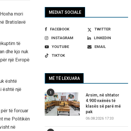
MEDIAT SOCIALE
 Hoxha mori
në Bratislavë
FACEBOOK
TWITTER
INSTAGRAM
LINKEDIN
rëkuptim të
YOUTUBE
EMAIL
an dhe kjo nuk
TIKTOK
 për një Evropë
MË TË LEXUARA
nuk është
i është një
1
Arsim, në shtator
4.900 nxënës të
klasës së parë më
për të forcuar
pak
ht me Politikën
06.08.2026 17:33
visht në