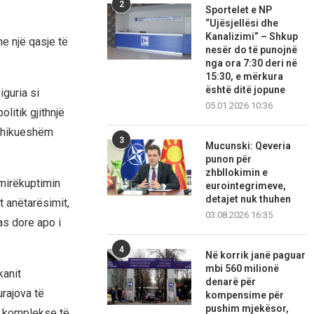
2
Sportelet e NP
“Ujësjellësi dhe
Kanalizimi” – Shkup
e një qasje të
nesër do të punojnë
nga ora 7:30 deri në
15:30, e mërkura
është ditë jopune
iguria si
05.01.2026 10:36
litik gjithnjë
ashikueshëm
3
Mucunski: Qeveria
punon për
zhbllokimin e
 mirëkuptimin
eurointegrimeve,
detajet nuk thuhen
 anëtarësimit,
03.08.2026 16:35
as dore apo i
4
Në korrik janë paguar
mbi 560 milionë
kanit
denarë për
urajova të
kompensime për
pushim mjekësor,
a komplekse të