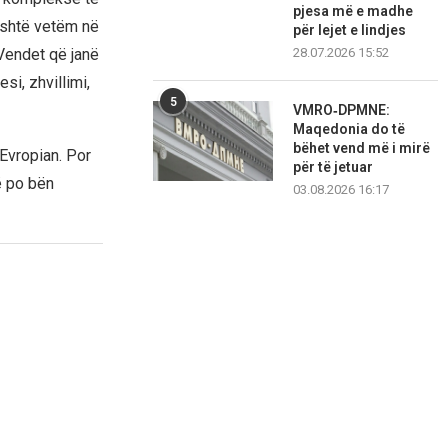
pjesa më e madhe
është vetëm në
për lejet e lindjes
 Vendet që janë
28.07.2026 15:52
si, zhvillimi,
5
VMRO‑DPMNE:
Maqedonia do të
bëhet vend më i mirë
Evropian. Por
për të jetuar
ë po bën
03.08.2026 16:17