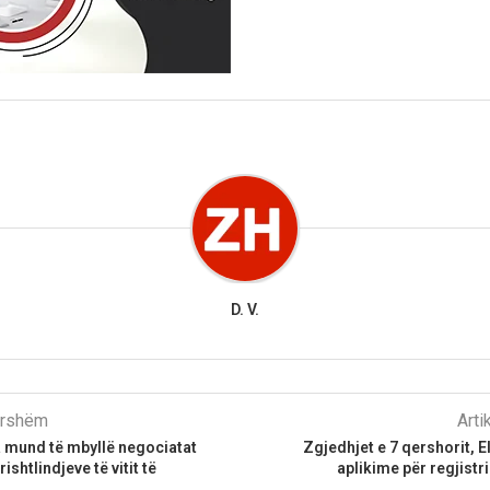
D. V.
parshëm
Arti
a mund të mbyllë negociatat
Zgjedhjet e 7 qershorit, E
shtlindjeve të vitit të
aplikime për regjist