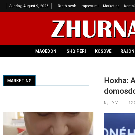
Sunday, August 9, 2026
Rreth nesh
Impresumi
Marketing
Kontak
MAQEDONI
SHQIPËRI
KOSOVË
RAJON 
Hoxha: A
MARKETING
domosdos
Nga
D. V.
12.