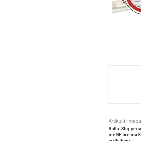
Artikulli i më
Balla: Shqipëri
me BE brenda Kri
ardhshëm