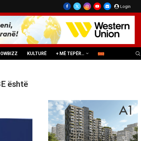
Login
HOWBIZZ
KULTURË
+ MË TEPËR…
BE është