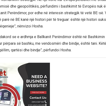
omisë dhe gjeopolitikës, përfundimi i bashkimit të Evropës nuk 
kanit Perëndimor, por edhe në interesin strategjik të vetë BE-së.
parë në BE kanë një histori për të treguar: është një histori sukse
ëqenieje”, nënvizoi Hoxha.
n dakord se e ardhmja e Ballkanit Perëndimor është në Bashkimin 
ur përpara së bashku, me vendosmëri dhe bindje, është tani. Kët
ëllim, qartësi dhe bindje”, përfundoi Hoxha.