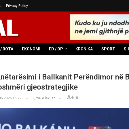
t
Privacy Policy
/ BOTA
EKONOMI
ED / OP
KRONIKA
SPORT
S
nëtarësimi i Ballkanit Perëndimor në 
hmëri gjeostrategjike
A+
A-
05.2026 16:29
1,796
e lexuar