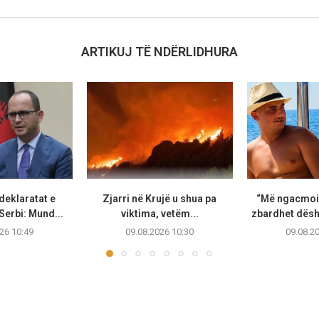
ARTIKUJ TË NDËRLIDHURA
deklaratat e
Zjarri në Krujë u shua pa
“Më ngacmoi 
Serbi: Mund...
viktima, vetëm...
zbardhet dëshm
26 10:49
09.08.2026 10:30
09.08.2