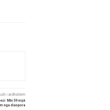
kulli i ardhshëm
lezi: Mbi 59 mijë
rim nga diaspora