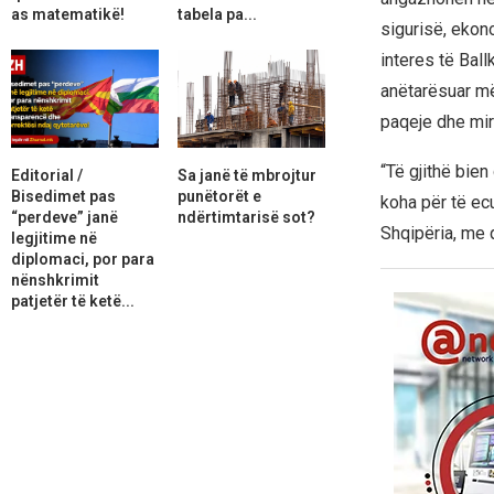
as matematikë!
tabela pa...
sigurisë, ekon
interes të Ball
anëtarësuar më 
paqeje dhe mir
“Të gjithë bie
Editorial /
Sa janë të mbrojtur
Bisedimet pas
punëtorët e
koha për të ec
“perdeve” janë
ndërtimtarisë sot?
Shqipëria, me q
legjitime në
diplomaci, por para
nënshkrimit
patjetër të ketë...