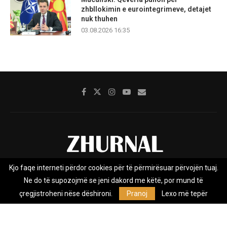
zhbllokimin e eurointegrimeve, detajet
nuk thuhen
03.08.2026 16:35
Kjo faqe interneti përdor cookies për të përmirësuar përvojën tuaj.
Rreth nesh
Impresumi
Marketing
Kontakt
Ne do të supozojmë se jeni dakord me këtë, por mund të
Privacy Policy
çregjistroheni nëse dëshironi.
Pranoj
Lexo më tepër
Zhurnal.mk është Agjenci e Lajmeve e pavarur, e themeluar në vitin
2009, që e mbulon Maqedoninë, Kosovën, Shqipërinë edhe lajmet
nga bota.