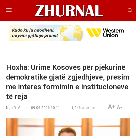
Hoxha: Urime Kosovës për pjekurinë
demokratike gjatë zgjedhjeve, presim
me interes formimin e institucioneve
të reja
A+
A-
Nga
D. V.
09.06.2026 10:11
1,046
e lexuar