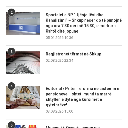
2
Sportelet e NP “Ujësjellësi dhe
Kanalizimi” – Shkup nesër do të punojnë
nga ora 7:30 deri në 15:30, e mërkura
është ditë jopune
05.01.2026 10:36
3
Regjistrohet tërmet në Shkup
02.08.2026 22:34
4
Editorial / Priten reforma në sistemin e
pensioneve – shteti mund ta marrë
shtyllën e dytë nga kursimet e
qytetarëve!
03.08.2026 15:00
5
Mucunski: Qeveria punon për