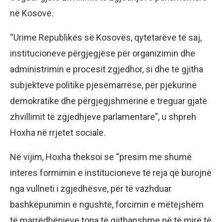
në Kosovë.
“Urime Republikës së Kosovës, qytetarëve të saj,
institucioneve përgjegjëse për organizimin dhe
administrimin e procesit zgjedhor, si dhe të gjitha
subjekteve politike pjesëmarrëse, për pjekurinë
demokratike dhe përgjegjshmërinë e treguar gjatë
zhvillimit të zgjedhjeve parlamentare”, u shpreh
Hoxha në rrjetet sociale.
Në vijim, Hoxha theksoi se “presim me shumë
interes formimin e institucioneve të reja që burojnë
nga vullneti i zgjedhësve, për të vazhduar
bashkëpunimin e ngushtë, forcimin e mëtejshëm
të marrëdhënieve tona të gjithanshme në të mirë të