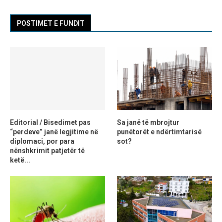
POSTIMET E FUNDIT
Editorial / Bisedimet pas
Sa janë të mbrojtur
“perdeve” janë legjitime në
punëtorët e ndërtimtarisë
diplomaci, por para
sot?
nënshkrimit patjetër të
ketë...