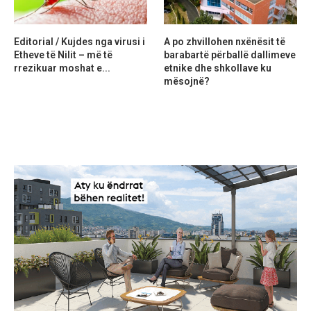
Editorial / Kujdes nga virusi i
A po zhvillohen nxënësit të
Etheve të Nilit – më të
barabartë përballë dallimeve
rrezikuar moshat e...
etnike dhe shkollave ku
mësojnë?