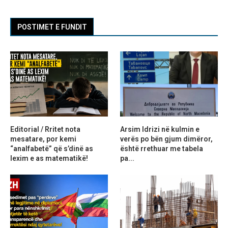
POSTIMET E FUNDIT
Editorial / Rritet nota
Arsim Idrizi në kulmin e
mesatare, por kemi
verës po bën gjum dimëror,
“analfabetë” që s’dinë as
është rrethuar me tabela
lexim e as matematikë!
pa...