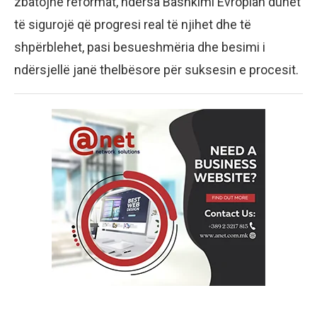
zbatojnë reformat, ndërsa Bashkimi Evropian duhet
të sigurojë që progresi real të njihet dhe të
shpërblehet, pasi besueshmëria dhe besimi i
ndërsjellë janë thelbësore për suksesin e procesit.