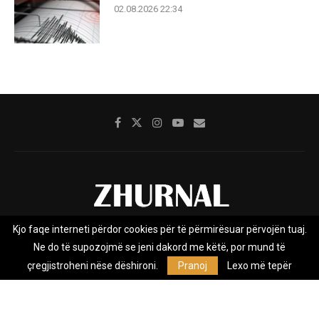
02.08.2026 22:34
Kjo faqe interneti përdor cookies për të përmirësuar përvojën tuaj.
Rreth nesh
Impresumi
Marketing
Kontakt
Ne do të supozojmë se jeni dakord me këtë, por mund të
Privacy Policy
çregjistroheni nëse dëshironi.
Pranoj
Lexo më tepër
Zhurnal.mk është Agjenci e Lajmeve e pavarur, e themeluar në vitin
2009, që e mbulon Maqedoninë, Kosovën, Shqipërinë edhe lajmet
nga bota.