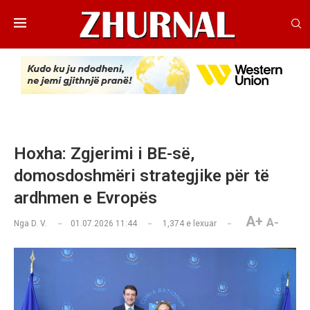
Hoxha: Zgjerimi i BE-së,
domosdoshmëri strategjike për të
ardhmen e Evropës
A+
A-
Nga
D. V.
01.07.2026 11:44
1,374
e lexuar