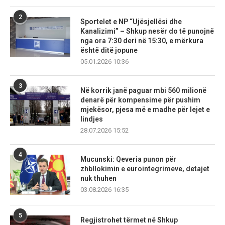
2
Sportelet e NP “Ujësjellësi dhe
Kanalizimi” – Shkup nesër do të punojnë
nga ora 7:30 deri në 15:30, e mërkura
është ditë jopune
05.01.2026 10:36
3
Në korrik janë paguar mbi 560 milionë
denarë për kompensime për pushim
mjekësor, pjesa më e madhe për lejet e
lindjes
28.07.2026 15:52
4
Mucunski: Qeveria punon për
zhbllokimin e eurointegrimeve, detajet
nuk thuhen
03.08.2026 16:35
5
Regjistrohet tërmet në Shkup