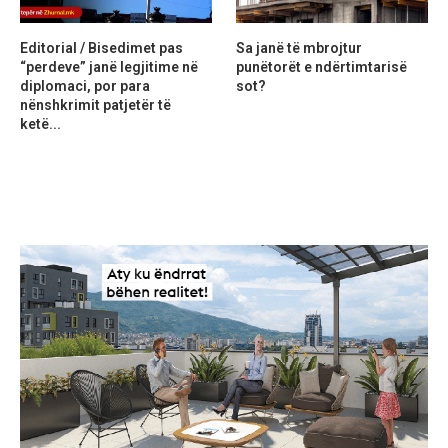
Editorial / Bisedimet pas
Sa janë të mbrojtur
“perdeve” janë legjitime në
punëtorët e ndërtimtarisë
diplomaci, por para
sot?
nënshkrimit patjetër të
ketë...