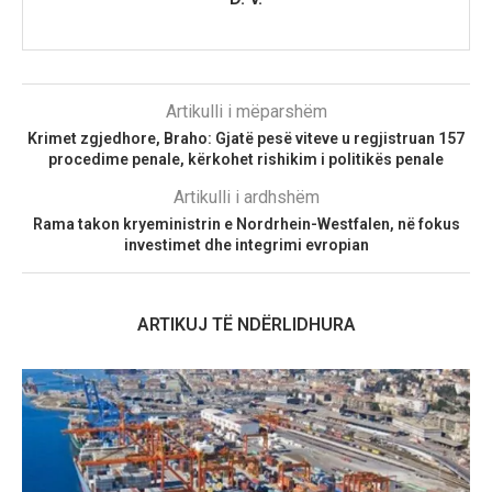
Artikulli i mëparshëm
Krimet zgjedhore, Braho: Gjatë pesë viteve u regjistruan 157
procedime penale, kërkohet rishikim i politikës penale
Artikulli i ardhshëm
Rama takon kryeministrin e Nordrhein-Westfalen, në fokus
investimet dhe integrimi evropian
ARTIKUJ TË NDËRLIDHURA