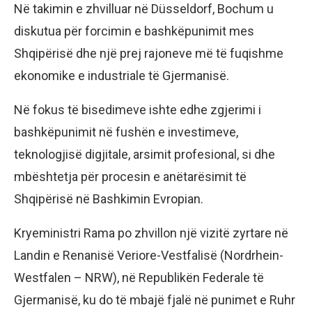
Në takimin e zhvilluar në Düsseldorf, Bochum u
diskutua për forcimin e bashkëpunimit mes
Shqipërisë dhe një prej rajoneve më të fuqishme
ekonomike e industriale të Gjermanisë.
Në fokus të bisedimeve ishte edhe zgjerimi i
bashkëpunimit në fushën e investimeve,
teknologjisë digjitale, arsimit profesional, si dhe
mbështetja për procesin e anëtarësimit të
Shqipërisë në Bashkimin Evropian.
Kryeministri Rama po zhvillon një vizitë zyrtare në
Landin e Renanisë Veriore-Vestfalisë (Nordrhein-
Westfalen – NRW), në Republikën Federale të
Gjermanisë, ku do të mbajë fjalë në punimet e Ruhr