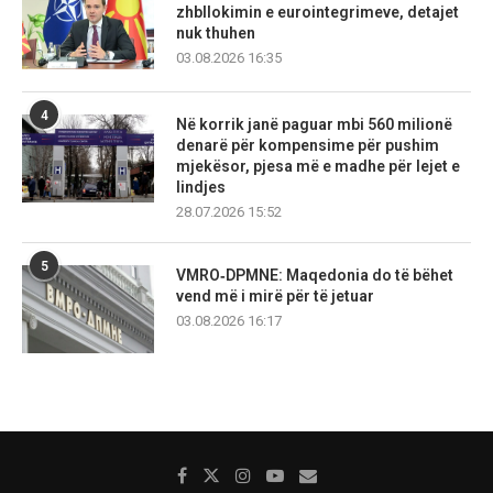
zhbllokimin e eurointegrimeve, detajet
nuk thuhen
03.08.2026 16:35
4
Në korrik janë paguar mbi 560 milionë
denarë për kompensime për pushim
mjekësor, pjesa më e madhe për lejet e
lindjes
28.07.2026 15:52
5
VMRO‑DPMNE: Maqedonia do të bëhet
vend më i mirë për të jetuar
03.08.2026 16:17