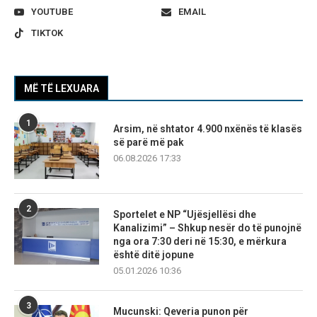
YOUTUBE
EMAIL
TIKTOK
MË TË LEXUARA
1
Arsim, në shtator 4.900 nxënës të klasës
së parë më pak
06.08.2026 17:33
2
Sportelet e NP “Ujësjellësi dhe
Kanalizimi” – Shkup nesër do të punojnë
nga ora 7:30 deri në 15:30, e mërkura
është ditë jopune
05.01.2026 10:36
3
Mucunski: Qeveria punon për