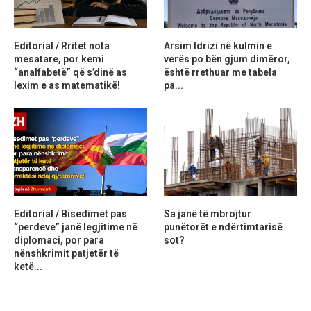
Editorial / Rritet nota
Arsim Idrizi në kulmin e
mesatare, por kemi
verës po bën gjum dimëror,
“analfabetë” që s’dinë as
është rrethuar me tabela
lexim e as matematikë!
pa...
Editorial / Bisedimet pas
Sa janë të mbrojtur
“perdeve” janë legjitime në
punëtorët e ndërtimtarisë
diplomaci, por para
sot?
nënshkrimit patjetër të
ketë...