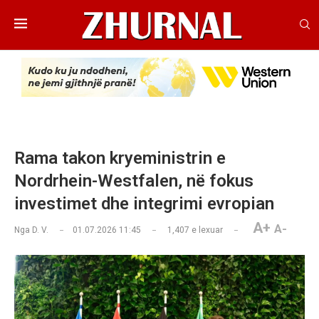
Rama takon kryeministrin e
Nordrhein-Westfalen, në fokus
investimet dhe integrimi evropian
A+
A-
Nga
D. V.
01.07.2026 11:45
1,407
e lexuar