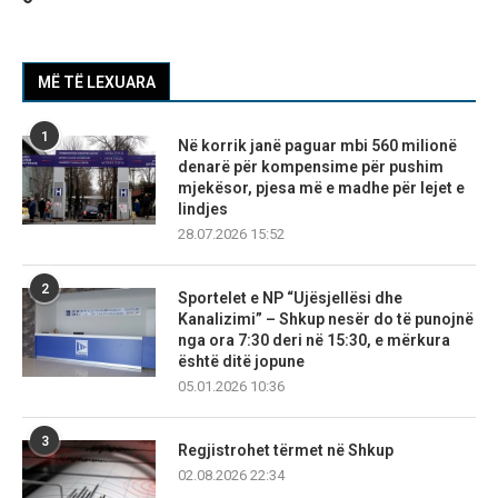
MË TË LEXUARA
1
Në korrik janë paguar mbi 560 milionë
denarë për kompensime për pushim
mjekësor, pjesa më e madhe për lejet e
lindjes
28.07.2026 15:52
2
Sportelet e NP “Ujësjellësi dhe
Kanalizimi” – Shkup nesër do të punojnë
nga ora 7:30 deri në 15:30, e mërkura
është ditë jopune
05.01.2026 10:36
3
Regjistrohet tërmet në Shkup
02.08.2026 22:34