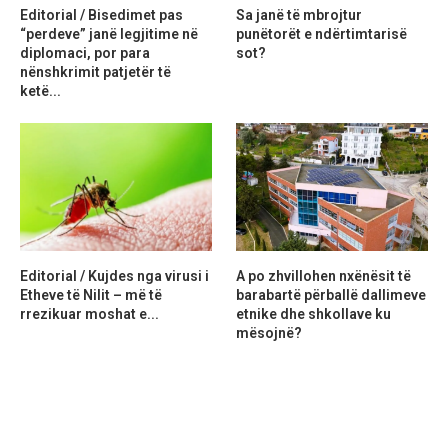
Editorial / Bisedimet pas
Sa janë të mbrojtur
“perdeve” janë legjitime në
punëtorët e ndërtimtarisë
diplomaci, por para
sot?
nënshkrimit patjetër të
ketë...
Editorial / Kujdes nga virusi i
A po zhvillohen nxënësit të
Etheve të Nilit – më të
barabartë përballë dallimeve
rrezikuar moshat e...
etnike dhe shkollave ku
mësojnë?