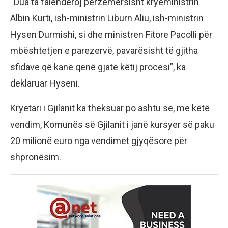
“Dua ta falënderoj përzemërsisht kryeministrin
Albin Kurti, ish-ministrin Liburn Aliu, ish-ministrin
Hysen Durmishi, si dhe ministren Fitore Pacolli për
mbështetjen e parezervë, pavarësisht të gjitha
sfidave që kanë qenë gjatë këtij procesi”, ka
deklaruar Hyseni.
Kryetari i Gjilanit ka theksuar po ashtu se, me këtë
vendim, Komunës së Gjilanit i janë kursyer së paku
20 milionë euro nga vendimet gjyqësore për
shpronësim.