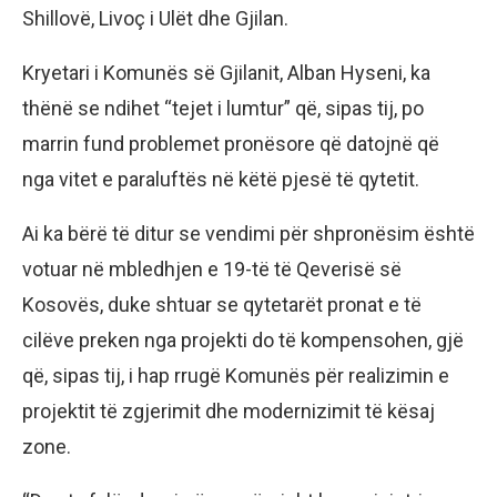
Shillovë, Livoç i Ulët dhe Gjilan.
Kryetari i Komunës së Gjilanit, Alban Hyseni, ka
thënë se ndihet “tejet i lumtur” që, sipas tij, po
marrin fund problemet pronësore që datojnë që
nga vitet e paraluftës në këtë pjesë të qytetit.
Ai ka bërë të ditur se vendimi për shpronësim është
votuar në mbledhjen e 19-të të Qeverisë së
Kosovës, duke shtuar se qytetarët pronat e të
cilëve preken nga projekti do të kompensohen, gjë
që, sipas tij, i hap rrugë Komunës për realizimin e
projektit të zgjerimit dhe modernizimit të kësaj
zone.