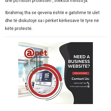
dhe po nxisin protestën”, theksoi ministrja.
Ibrahimaj tha se qeveria është e gatshme të ulet
dhe të diskutojë sa i përket kërkesave të tyre në
këtë protestë.