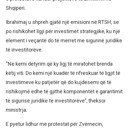
Shqipëri.
Ibrahimaj u shpreh gjatë një emisioni në RTSH, se
po rishikohet ligji për investimet strategjike, ku një
element i veçantë do të merret me sigurinë juridike
të investitorëve.
“Ne kemi detyrim që ky ligj të miratohet brenda
këtij viti. Do kemi një kuadër të rifreskuar të ligjit të
investimeve ku patjetër që do kujdesemi që të
rishikojmë edhe të gjithë komponentët e garantimit
të sigurisë juridike të investitorëve”, theksoi
ministrja.
E pyetur lidhur me protestat për Zvërnecin,