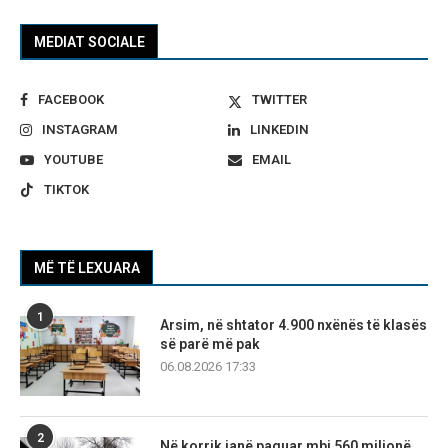
MEDIAT SOCIALE
FACEBOOK
TWITTER
INSTAGRAM
LINKEDIN
YOUTUBE
EMAIL
TIKTOK
MË TË LEXUARA
1
Arsim, në shtator 4.900 nxënës të klasës
së parë më pak
06.08.2026 17:33
2
Në korrik janë paguar mbi 560 milionë