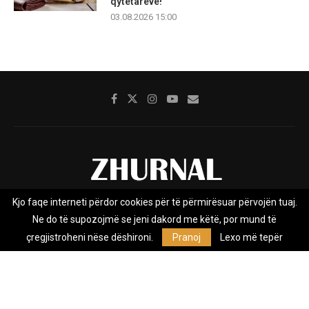
qytetarëve!
03.08.2026 15:00
Kjo faqe interneti përdor cookies për të përmirësuar përvojën tuaj.
Rreth nesh
Impresumi
Marketing
Kontakt
Ne do të supozojmë se jeni dakord me këtë, por mund të
Privacy Policy
çregjistroheni nëse dëshironi.
Pranoj
Lexo më tepër
Zhurnal.mk është Agjenci e Lajmeve e pavarur, e themeluar në vitin
2009, që e mbulon Maqedoninë, Kosovën, Shqipërinë edhe lajmet
nga bota.
@2026 - All Right Reserved. Designed and Developed by