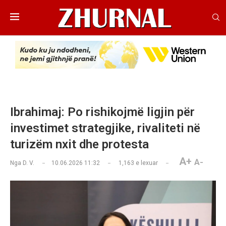
Ibrahimaj: Po rishikojmë ligjin për
investimet strategjike, rivaliteti në
turizëm nxit dhe protesta
A+
A-
Nga
D. V.
10.06.2026 11:32
1,163
e lexuar