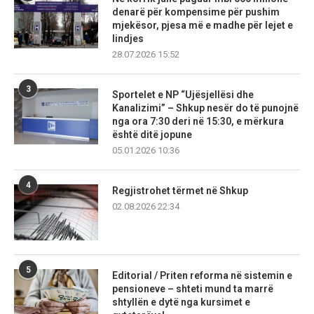
denarë për kompensime për pushim
mjekësor, pjesa më e madhe për lejet e
lindjes
28.07.2026 15:52
3
Sportelet e NP “Ujësjellësi dhe
Kanalizimi” – Shkup nesër do të punojnë
nga ora 7:30 deri në 15:30, e mërkura
është ditë jopune
05.01.2026 10:36
4
Regjistrohet tërmet në Shkup
02.08.2026 22:34
5
Editorial / Priten reforma në sistemin e
pensioneve – shteti mund ta marrë
shtyllën e dytë nga kursimet e