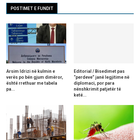
POSTIMET E FUNDIT
Arsim Idrizi në kulmin e
Editorial / Bisedimet pas
verës po bën gjum dimëror,
“perdeve” janë legjitime në
është rrethuar me tabela
diplomaci, por para
pa...
nënshkrimit patjetër të
ketë...