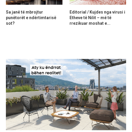
Sa janë të mbrojtur
Editorial / Kujdes nga virusi i
punëtorët e ndërtimtarisë
Etheve të Nilit – më të
sot?
rrezikuar moshat e...