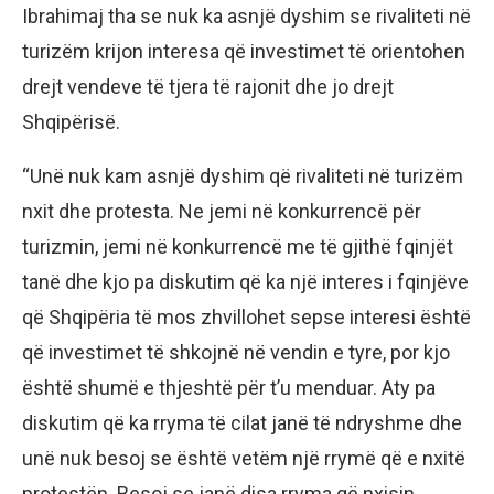
Ibrahimaj tha se nuk ka asnjë dyshim se rivaliteti në
turizëm krijon interesa që investimet të orientohen
drejt vendeve të tjera të rajonit dhe jo drejt
Shqipërisë.
“Unë nuk kam asnjë dyshim që rivaliteti në turizëm
nxit dhe protesta. Ne jemi në konkurrencë për
turizmin, jemi në konkurrencë me të gjithë fqinjët
tanë dhe kjo pa diskutim që ka një interes i fqinjëve
që Shqipëria të mos zhvillohet sepse interesi është
që investimet të shkojnë në vendin e tyre, por kjo
është shumë e thjeshtë për t’u menduar. Aty pa
diskutim që ka rryma të cilat janë të ndryshme dhe
unë nuk besoj se është vetëm një rrymë që e nxitë
protestën. Besoj se janë disa rryma që nxisin