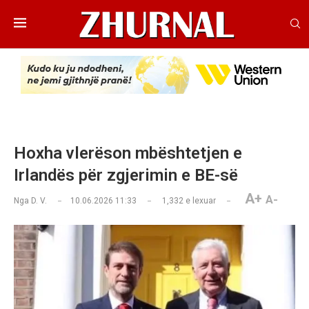
Hoxha vlerëson mbështetjen e
Irlandës për zgjerimin e BE-së
A+
A-
Nga
D. V.
10.06.2026 11:33
1,332
e lexuar