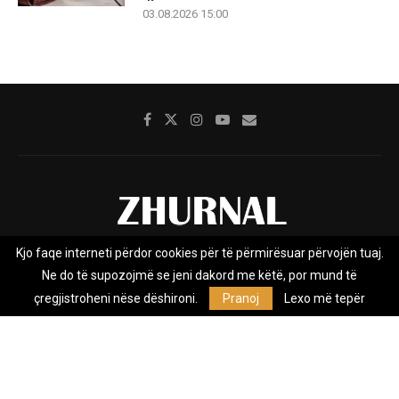
03.08.2026 15:00
Kjo faqe interneti përdor cookies për të përmirësuar përvojën tuaj.
Rreth nesh
Impresumi
Marketing
Kontakt
Ne do të supozojmë se jeni dakord me këtë, por mund të
Privacy Policy
çregjistroheni nëse dëshironi.
Pranoj
Lexo më tepër
Zhurnal.mk është Agjenci e Lajmeve e pavarur, e themeluar në vitin
2009, që e mbulon Maqedoninë, Kosovën, Shqipërinë edhe lajmet
nga bota.
@2026 - All Right Reserved. Designed and Developed by