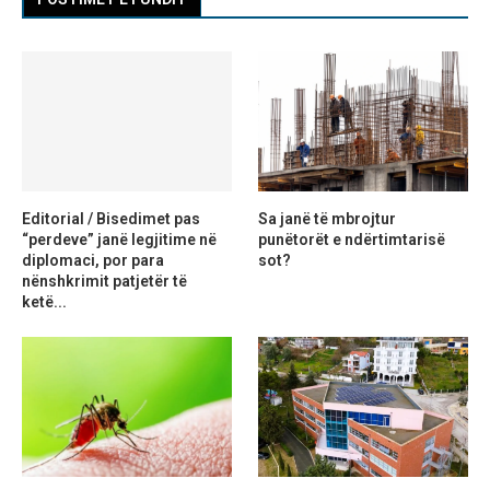
Editorial / Bisedimet pas
Sa janë të mbrojtur
“perdeve” janë legjitime në
punëtorët e ndërtimtarisë
diplomaci, por para
sot?
nënshkrimit patjetër të
ketë...