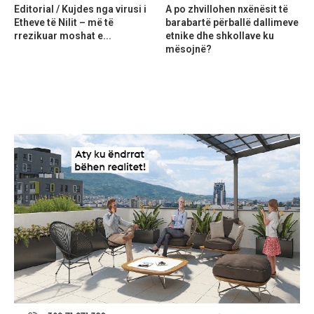
Editorial / Kujdes nga virusi i
A po zhvillohen nxënësit të
Etheve të Nilit – më të
barabartë përballë dallimeve
rrezikuar moshat e...
etnike dhe shkollave ku
mësojnë?