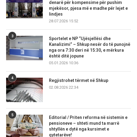
denarë për kompensime për pushim
mjekësor, pjesa më e madhe për lejet e
lindjes
28.07.2026 15:52
3
Sportelet e NP “Ujësjellësi dhe
Kanalizimi” – Shkup nesër do të punojnë
nga ora 7:30 deri në 15:30, e mërkura
është ditë jopune
05.01.2026 10:36
4
Regjistrohet tërmet në Shkup
02.08.2026 22:34
5
Editorial / Priten reforma në sistemin e
pensioneve – shteti mund ta marrë
shtyllën e dytë nga kursimet e
qytetarëve!