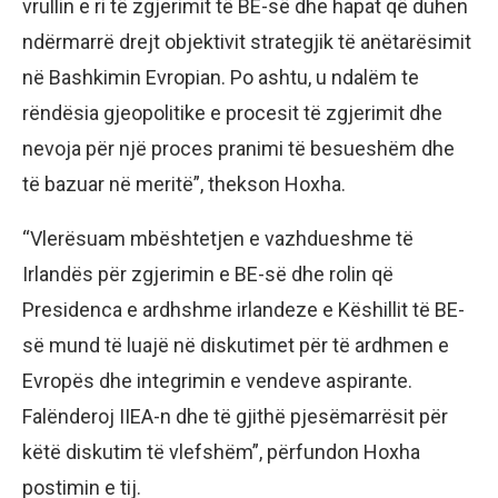
vrullin e ri të zgjerimit të BE-së dhe hapat që duhen
ndërmarrë drejt objektivit strategjik të anëtarësimit
në Bashkimin Evropian. Po ashtu, u ndalëm te
rëndësia gjeopolitike e procesit të zgjerimit dhe
nevoja për një proces pranimi të besueshëm dhe
të bazuar në meritë”, thekson Hoxha.
“Vlerësuam mbështetjen e vazhdueshme të
Irlandës për zgjerimin e BE-së dhe rolin që
Presidenca e ardhshme irlandeze e Këshillit të BE-
së mund të luajë në diskutimet për të ardhmen e
Evropës dhe integrimin e vendeve aspirante.
Falënderoj IIEA-n dhe të gjithë pjesëmarrësit për
këtë diskutim të vlefshëm”, përfundon Hoxha
postimin e tij.