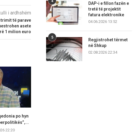
4
DAP-i e fillon fazën e
tretë të projektit
kulli i ardhshëm
fatura elektronike
trimit të parave
04.06.2026 13:52
kuestrohen asete
rë 1 milion euro
5
Regjistrohet tërmet
në Shkup
02.08.2026 22:34
qedonia po hyn
Çairi pajiset me 20 ulëse të
Ministria e 
erpolitikës”,...
reja për...
Sistemi elekt
vendit 
026 22:20
05.08.2026 22:14