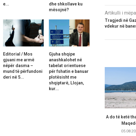
e...
dhe shkollave ku
mësojnë?
Artikulli i më
Tragjedi në Gaz
vdekur në bane
Editorial / Mos
Gjuha shqipe
gjuani me armë
anashkalohet në
nëpër dasma –
tabelat orientuese
mund të përfundoni
për fshatin e banuar
deri në 5...
plotësisht me
shqiptarë, Llojan,
kur...
A do të ketë th
Maqedo
05.08.20