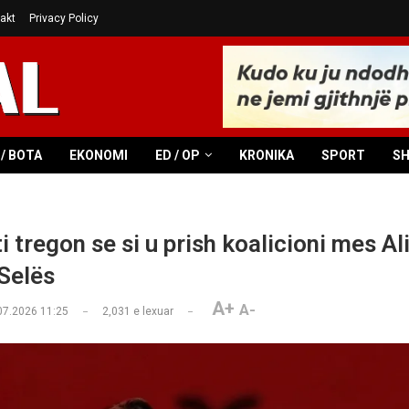
akt
Privacy Policy
/ BOTA
EKONOMI
ED / OP
KRONIKA
SPORT
S
ti tregon se si u prish koalicioni mes A
 Selës
A+
A-
07.2026 11:25
2,031
e lexuar