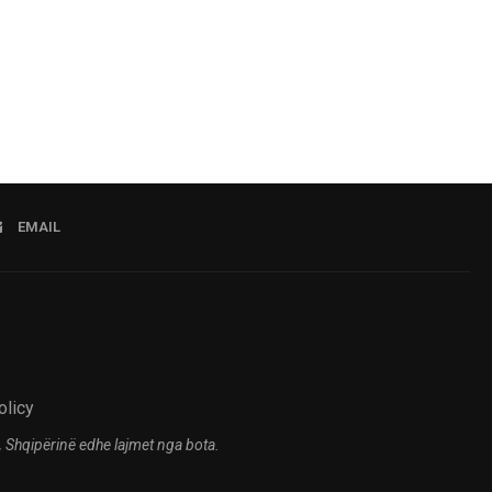
05.08.2
EMAIL
olicy
 Shqipërinë edhe lajmet nga bota.