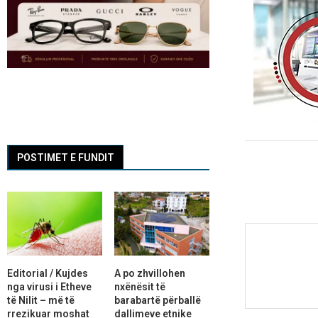
POSTIMET E FUNDIT
Editorial / Kujdes
A po zhvillohen
nga virusi i Etheve
nxënësit të
të Nilit – më të
barabartë përballë
rrezikuar moshat
dallimeve etnike