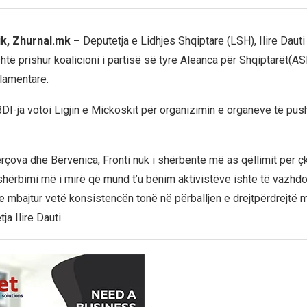
ik, Zhurnal.mk –
Deputetja e Lidhjes Shqiptare (LSH), Ilire Daut
htë prishur koalicioni i partisë së tyre Aleanca për Shqiptarët(A
lamentare.
BDI-ja votoi Ligjin e Mickoskit për organizimin e organeve të push
rçova dhe Bërvenica, Fronti nuk i shërbente më as qëllimit per ç
 shërbimi më i mirë që mund t’u bënim aktivistëve ishte të vazhd
he mbajtur vetë konsistencën tonë në përballjen e drejtpërdrejt
ja Ilire Dauti.