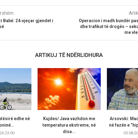
parshëm
Arti
i Babë: 24‑vjeçar gjendet i
Operacion i madh kundër pas
së
dhe trafikut të drogës – se
me vle
ARTIKUJ TË NDËRLIDHURA
atësirë edhe në
Kujdes/ Java vazhdon me
Arsovski: Ma
ninë...
temperatura ekstreme, në
në fazën e “hip
disa...
26 23:00
05.08.2