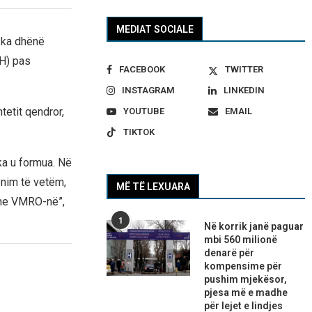
MEDIAT SOCIALE
i ka dhënë
SH) pas
FACEBOOK
TWITTER
INSTAGRAM
LINKEDIN
tetit qendror,
YOUTUBE
EMAIL
TIKTOK
ka u formua. Në
onim të vetëm,
MË TË LEXUARA
ë me VMRO-në”,
1
Në korrik janë paguar
mbi 560 milionë
denarë për
kompensime për
pushim mjekësor,
pjesa më e madhe
për lejet e lindjes