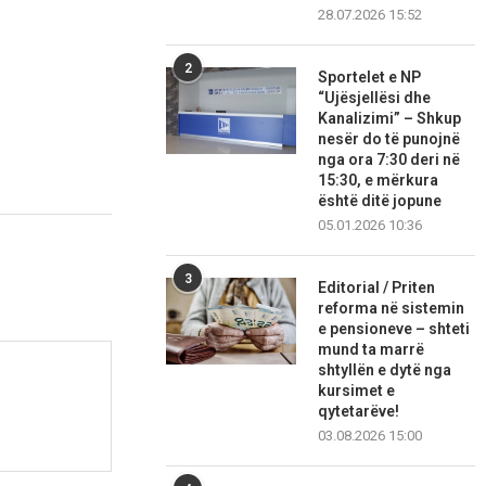
28.07.2026 15:52
2
Sportelet e NP
“Ujësjellësi dhe
Kanalizimi” – Shkup
nesër do të punojnë
nga ora 7:30 deri në
15:30, e mërkura
është ditë jopune
05.01.2026 10:36
3
Editorial / Priten
reforma në sistemin
e pensioneve – shteti
mund ta marrë
shtyllën e dytë nga
kursimet e
qytetarëve!
03.08.2026 15:00