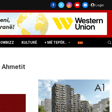
Login
HOWBIZZ
KULTURË
+ MË TEPËR…
li Ahmetit