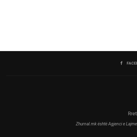
FACE
Rret
Zhurnal.mk është Agjenci e Lajme