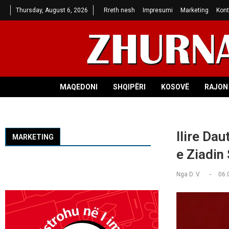
Thursday, August 6, 2026
Rreth nesh
Impresumi
Marketing
Kont
MAQEDONI
SHQIPËRI
KOSOVË
RAJON 
Ilire Dau
MARKETING
e Ziadin
Nga
D. V.
06.