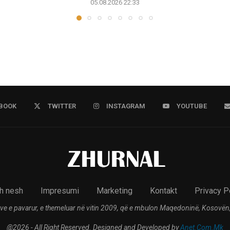
05.08.2026 22:33
BOOK
TWITTER
INSTAGRAM
YOUTUBE
h nesh
Impresumi
Marketing
Kontakt
Privacy P
ve e pavarur, e themeluar në vitin 2009, që e mbulon Maqedoninë, Kosovën,
@2026 - All Right Reserved. Designed and Developed by
Anet.Com.Mk