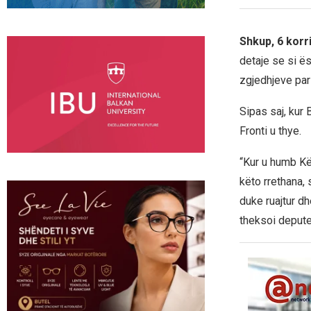
Shkup, 6 korr
detaje se si ës
zgjedhjeve par
Sipas saj, kur 
Fronti u thye.
“Kur u humb Kë
këto rrethana,
duke ruajtur d
theksoi deputet