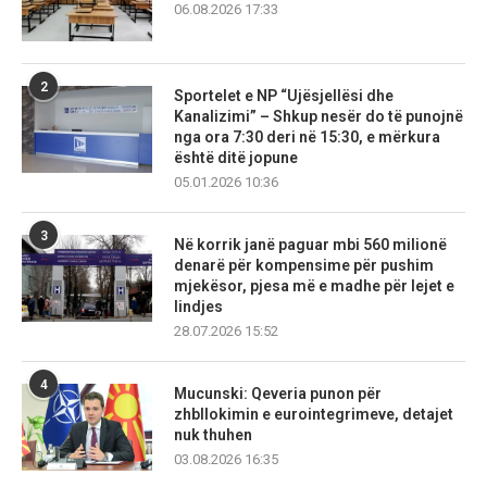
06.08.2026 17:33
2
Sportelet e NP “Ujësjellësi dhe
Kanalizimi” – Shkup nesër do të punojnë
nga ora 7:30 deri në 15:30, e mërkura
është ditë jopune
05.01.2026 10:36
3
Në korrik janë paguar mbi 560 milionë
denarë për kompensime për pushim
mjekësor, pjesa më e madhe për lejet e
lindjes
28.07.2026 15:52
4
Mucunski: Qeveria punon për
zhbllokimin e eurointegrimeve, detajet
nuk thuhen
03.08.2026 16:35