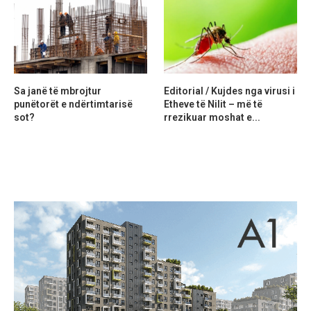
Sa janë të mbrojtur
Editorial / Kujdes nga virusi i
punëtorët e ndërtimtarisë
Etheve të Nilit – më të
sot?
rrezikuar moshat e...