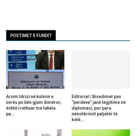
POSTIMET E FUNDIT
Arsim Idrizi në kulmin e
Editorial / Bisedimet pas
verës po bën gjum dimëror,
“perdeve” janë legjitime në
është rrethuar me tabela
diplomaci, por para
pa...
nënshkrimit patjetër të
ketë...