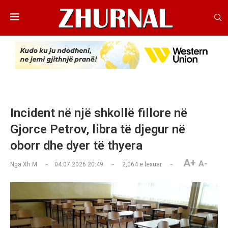
Incident në një shkollë fillore në
Gjorce Petrov, libra të djegur në
oborr dhe dyer të thyera
A+
A-
Nga
Xh M
04.07.2026 20:49
2,064
e lexuar