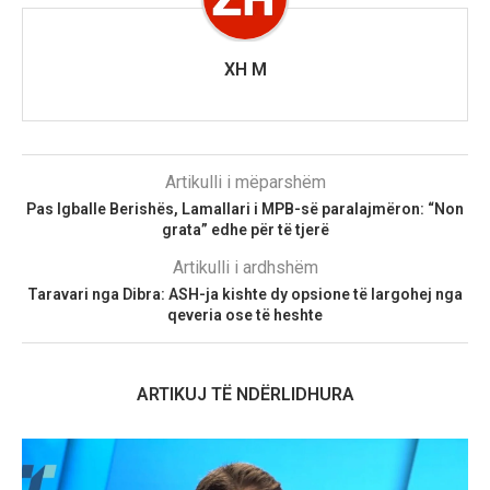
XH M
Artikulli i mëparshëm
Pas Igballe Berishës, Lamallari i MPB-së paralajmëron: “Non
grata” edhe për të tjerë
Artikulli i ardhshëm
Taravari nga Dibra: ASH-ja kishte dy opsione të largohej nga
qeveria ose të heshte
ARTIKUJ TË NDËRLIDHURA