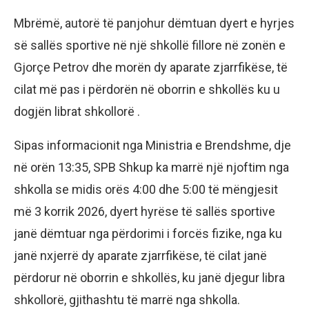
Mbrëmë, autorë të panjohur dëmtuan dyert e hyrjes
së sallës sportive në një shkollë fillore në zonën e
Gjorçe Petrov dhe morën dy aparate zjarrfikëse, të
cilat më pas i përdorën në oborrin e shkollës ku u
dogjën librat shkollorë .
Sipas informacionit nga Ministria e Brendshme, dje
në orën 13:35, SPB Shkup ka marrë një njoftim nga
shkolla se midis orës 4:00 dhe 5:00 të mëngjesit
më 3 korrik 2026, dyert hyrëse të sallës sportive
janë dëmtuar nga përdorimi i forcës fizike, nga ku
janë nxjerrë dy aparate zjarrfikëse, të cilat janë
përdorur në oborrin e shkollës, ku janë djegur libra
shkollorë, gjithashtu të marrë nga shkolla.