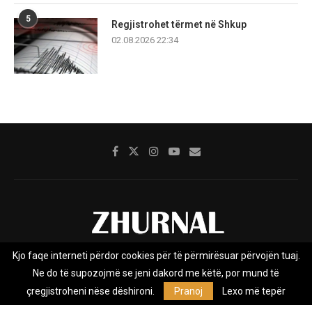
5
Regjistrohet tërmet në Shkup
02.08.2026 22:34
Kjo faqe interneti përdor cookies për të përmirësuar përvojën tuaj.
Rreth nesh
Impresumi
Marketing
Kontakt
Ne do të supozojmë se jeni dakord me këtë, por mund të
Privacy Policy
çregjistroheni nëse dëshironi.
Pranoj
Lexo më tepër
Zhurnal.mk është Agjenci e Lajmeve e pavarur, e themeluar në vitin