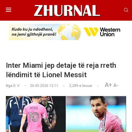
Inter Miami jep detaje të reja rreth
lëndimit të Lionel Messit
A+
A-
Nga
D. V.
26.05.2026 12:11
2,289
e lexuar