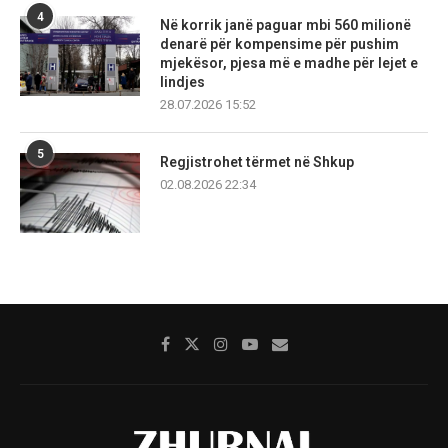
4
Në korrik janë paguar mbi 560 milionë
denarë për kompensime për pushim
mjekësor, pjesa më e madhe për lejet e
lindjes
28.07.2026 15:52
5
Regjistrohet tërmet në Shkup
02.08.2026 22:34