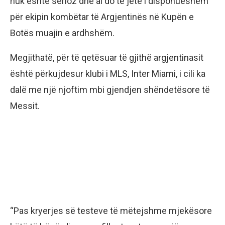
nuk është serioz dhe ai do të jetë i disponueshëm
për ekipin kombëtar të Argjentinës në Kupën e
Botës muajin e ardhshëm.
Megjithatë, për të qetësuar të gjithë argjentinasit
është përkujdesur klubi i MLS, Inter Miami, i cili ka
dalë me një njoftim mbi gjendjen shëndetësore të
Messit.
“Pas kryerjes së testeve të mëtejshme mjekësore