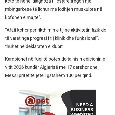
këtë të hënë, diagnoza fillestare tregon një
mbingarkesë të lidhur me lodhjen muskulore në
kofshën e majtë”.
“Afati kohor për rikthimin e tij në aktivitetin fizik do
të varet nga progresi i tij klinik dhe funksional”,
thuhet në deklaratën e klubit.
Kampionët në fuqi të botës do ta nisin edicionin e
vitit 2026 kundër Algjerisë më 17 qershor dhe
Messi pritet të jetë i gatshëm 100 për qind.