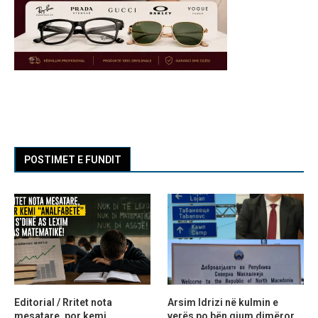
POSTIMET E FUNDIT
Editorial / Rritet nota
Arsim Idrizi në kulmin e
mesatare, por kemi
verës po bën gjum dimëror,