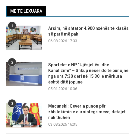
MË TË LEXUARA
1
Arsim, në shtator 4.900 nxënës të klasës
së parë më pak
06.08.2026 17:33
2
Sportelet e NP “Ujësjellësi dhe
Kanalizimi” – Shkup nesër do të punojnë
nga ora 7:30 deri në 15:30, e mërkura
është ditë jopune
05.01.2026 10:36
3
Mucunski: Qeveria punon për
zhbllokimin e eurointegrimeve, detajet
nuk thuhen
03.08.2026 16:35