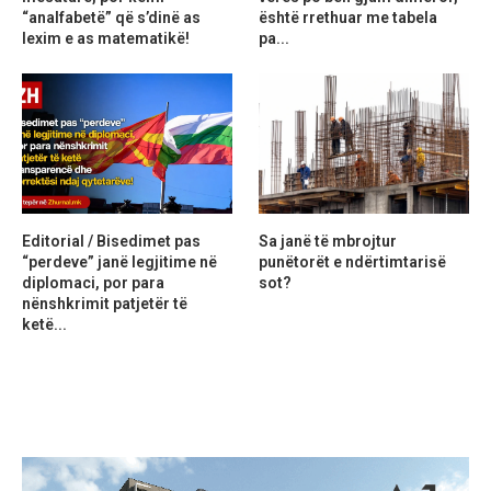
“analfabetë” që s’dinë as
është rrethuar me tabela
lexim e as matematikë!
pa...
Editorial / Bisedimet pas
Sa janë të mbrojtur
“perdeve” janë legjitime në
punëtorët e ndërtimtarisë
diplomaci, por para
sot?
nënshkrimit patjetër të
ketë...