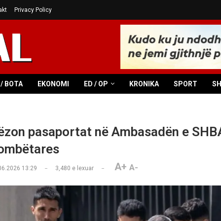
akt
Privacy Policy
/ BOTA
EKONOMI
ED / OP
KRONIKA
SPORT
S
rëzon pasaportat në Ambasadën e SHB
kombëtares
A+
A-
06.2026 13:29
3,480
e lexuar