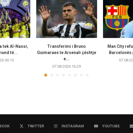
a tek Al-Nassr,
Transferimi i Bruno
Man City ref
und të...
Guimaraes te Arsenali çështje
Barcelonës p
e...
26 00:13
07.08.2
07.08.2026 16:29
BOOK
TWITTER
INSTAGRAM
YOUTUBE