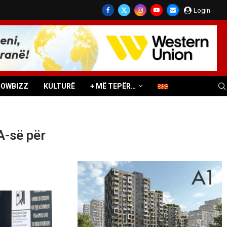
Login
HOWBIZZ
KULTURË
+ MË TEPËR…
A-së për