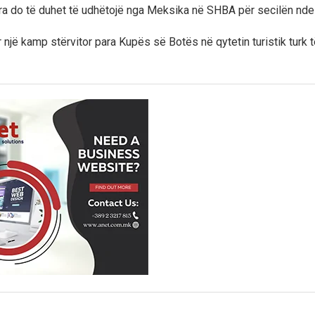
ra do të duhet të udhëtojë nga Meksika në SHBA për secilën ndes
r një kamp stërvitor para Kupës së Botës në qytetin turistik turk 