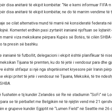
për disa anëtarë të ekipit kombëtar. “Ne e kemi informuar FIFA-n
ër disa anëtarë të ekipit kombëtar, ne do të marrim vendime të tje
taje se cilat alternativa mund të marrë në konsideratë federata 
jnë. Komentet erdhën pasi zyrtarët iranianë njoftuan se lojtarët 
n marrë viza meksikane përpara Kupës së Botës, të cilën SHBA-j
 ta presin së bashku.
 iranianë të futbollit, delegacioni i ekipit është planifikuar të nis
 meksikan Tijuana të premten, ku do të jetë i vendosur para dhe gja
ve është shfaqur si një nga shqetësimet kryesore për Iranin për
 ekipi pritet të jetë i vendosur në Tijuana, Meksikë, të tre ndesh
 SHBA.
pë fushatën e tij kundër Zelandës së Re në stadiumin “SoFi” në 
para se të përballet me Belgjikën në të njëjtin vend më 21 qersho
ën e grupeve kundër Egjiptit në “Lumen Field” në Seattle më 26 