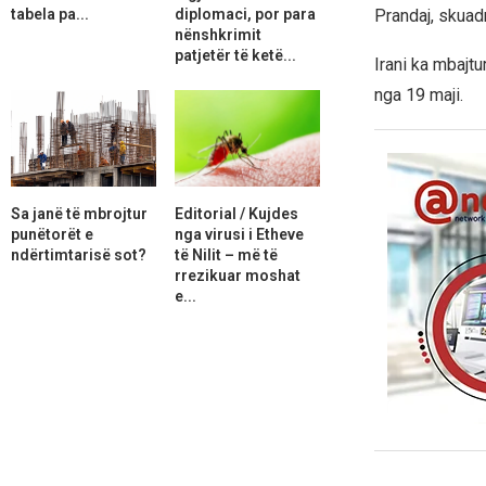
tabela pa...
diplomaci, por para
Prandaj, skuad
nënshkrimit
patjetër të ketë...
Irani ka mbajtu
nga 19 maji.
Sa janë të mbrojtur
Editorial / Kujdes
punëtorët e
nga virusi i Etheve
ndërtimtarisë sot?
të Nilit – më të
rrezikuar moshat
e...