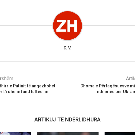
D. V.
parshëm
Arti
thirrje Putinit të angazhohet
Dhoma e Përfaqësuesve mi
 t’i dhënë fund luftës në
ndihmës për Ukrai
ARTIKUJ TË NDËRLIDHURA