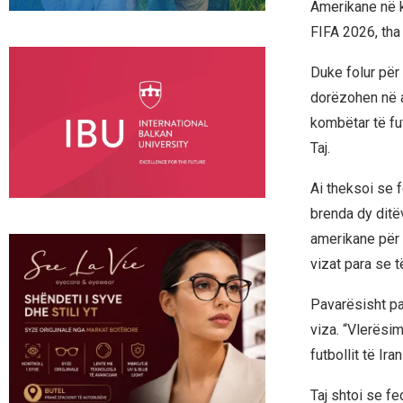
Amerikane në k
FIFA 2026, tha 
Duke folur për 
dorëzohen në a
kombëtar të fu
Taj.
Ai theksoi se 
brenda dy ditë
amerikane për 
vizat para se t
Pavarësisht pa
viza. “Vlerësim
futbollit të Ir
Taj shtoi se f