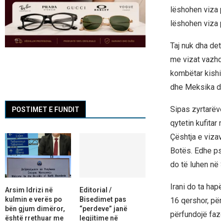
lëshohen viza 
lëshohen viza p
Taj nuk dha de
me vizat vazhdo
kombëtar kishi
dhe Meksika do
Sipas zyrtarëve
POSTIMET E FUNDIT
qytetin kufitar
Çështja e viza
Botës. Edhe pse
do të luhen në
Irani do ta ha
Arsim Idrizi në
Editorial /
kulmin e verës po
Bisedimet pas
16 qershor, për
bën gjum dimëror,
“perdeve” janë
përfundojë faz
është rrethuar me
legjitime në