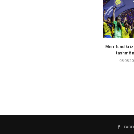
Merr fund kriz
tashmë m
08.08.20
FACE