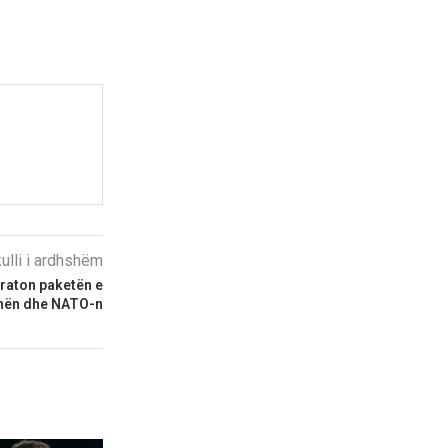
kulli i ardhshëm
raton paketën e
nën dhe NATO-n