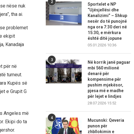
2
Sportelet e NP
 se nëse nuk
“Ujësjellësi dhe
ra”, tha ai.
Kanalizimi” – Shkup
nesër do të punojnë
nga ora 7:30 deri në
nëse problemet
15:30, e mërkura
e ekipit
është ditë jopune
a, Kanadaja
05.01.2026 10:36
3
Në korrik janë paguar
et për në
mbi 560 milionë
denarë për
të turneut.
kompensime për
para Kupës së
pushim mjekësor,
pjesa më e madhe
jet e Grupit G
për lejet e lindjes
28.07.2026 15:52
Los Angeles më
4
Mucunski: Qeveria
r. Ekipi do ta
punon për
qershor.
zhbllokimin e