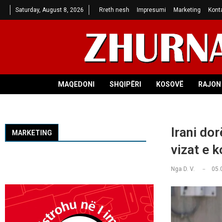
Saturday, August 8, 2026
Rreth nesh
Impresumi
Marketing
Kont
MAQEDONI
SHQIPËRI
KOSOVË
RAJON 
Irani do
MARKETING
vizat e 
Nga
D. V.
05.