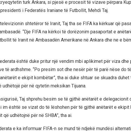
ryeqytetin turk Ankara, si pjesë e procesit të vizave përpara K
presidenti i Federatës Iraniane të Futbollit, Mehdi Taj.
televizionin shtetëror të Iranit, Taj tha se FIFA ka kërkuar që pas
mbasadë. “Dje FIFA na kërkoi të dorëzonim pasaportat e anëtarë
tbollit të Iranit në Ambasadën Amerikane në Ankara dhe ne e bëm
federata është duke pritur një vendim mbi aplikimet për viza dhe
ve të ardhshme. “Po presim sot dhe nesër për të parë nëse do t
anëtarët e ekipit kombëtar”, tha ai duke shtuar se skuadra duhet 
ë udhëtojë për në qytetin meksikan Tijuana.
sigurisë, Taj shprehu besim se të gjithë anëtarët e delegacionit 
i im është se vizat do të lëshohen për të gjithë anëtarët e ekipit
anit që udhëtojnë për në SHBA”, tha ai.
ederata e ka informuar FIFA-n se mund të ndjekë mundësi alternat