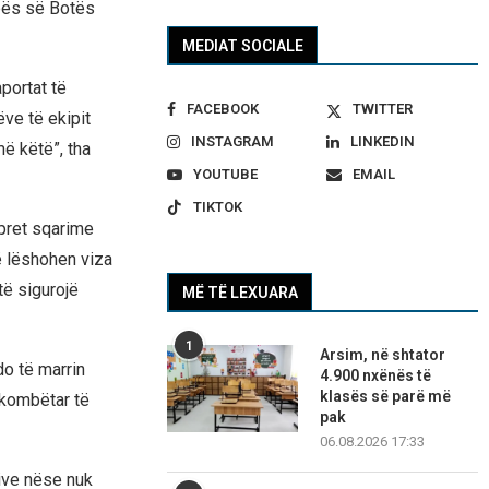
upës së Botës
MEDIAT SOCIALE
aportat të
FACEBOOK
TWITTER
ve të ekipit
INSTAGRAM
LINKEDIN
ë këtë”, tha
YOUTUBE
EMAIL
TIKTOK
 pret sqarime
ë lëshohen viza
të sigurojë
MË TË LEXUARA
1
Arsim, në shtator
do të marrin
4.900 nxënës të
klasës së parë më
 kombëtar të
pak
06.08.2026 17:33
ive nëse nuk