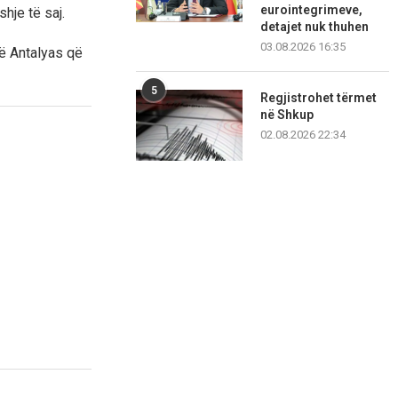
eurointegrimeve,
hje të saj.
detajet nuk thuhen
03.08.2026 16:35
të Antalyas që
5
Regjistrohet tërmet
në Shkup
02.08.2026 22:34