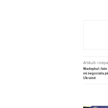
Artikulli i më
Wadephul i bën 
në negociata për
Ukrainë