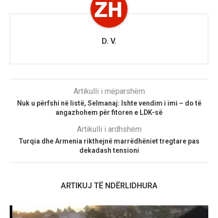
D. V.
Artikulli i mëparshëm
Nuk u përfshi në listë, Selmanaj: Ishte vendim i imi – do të
angazhohem për fitoren e LDK-së
Artikulli i ardhshëm
Turqia dhe Armenia rikthejnë marrëdhëniet tregtare pas
dekadash tensioni
ARTIKUJ TË NDËRLIDHURA