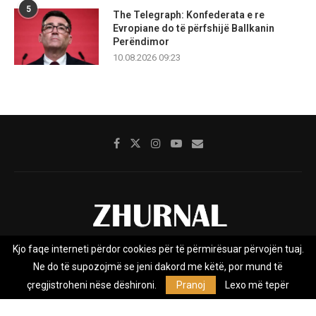
5
The Telegraph: Konfederata e re
Evropiane do të përfshijë Ballkanin
Perëndimor
10.08.2026 09:23
Kjo faqe interneti përdor cookies për të përmirësuar përvojën tuaj.
Rreth nesh
Impresumi
Marketing
Kontakt
Ne do të supozojmë se jeni dakord me këtë, por mund të
Privacy Policy
çregjistroheni nëse dëshironi.
Pranoj
Lexo më tepër
Zhurnal.mk është Agjenci e Lajmeve e pavarur, e themeluar në vitin
2009, që e mbulon Maqedoninë, Kosovën, Shqipërinë edhe lajmet