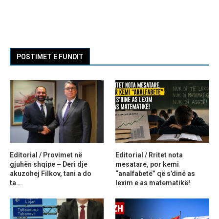
POSTIMET E FUNDIT
Editorial / Provimet në
Editorial / Rritet nota
gjuhën shqipe – Deri dje
mesatare, por kemi
akuzohej Filkov, tani a do
“analfabetë” që s’dinë as
ta...
lexim e as matematikë!