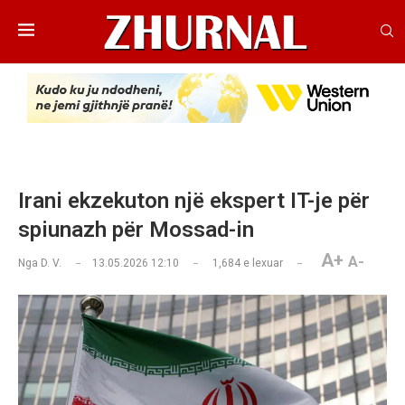
Irani ekzekuton një ekspert IT-je për
spiunazh për Mossad-in
A+
A-
Nga
D. V.
13.05.2026 12:10
1,684
e lexuar