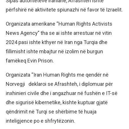
Sipas autoriteteve iraniane, Afrashteh ishte
përfshirë në aktivitete spiunazhi në favor të Izraelit.
Organizata amerikane “Human Rights Activists
News Agency” tha se ai ishte arrestuar në vitin
2024 pasi ishte kthyer në Iran nga Turqia dhe
fillimisht ishte mbajtur në izolim në burgun
famëkeq Evin Prison.
Organizata “Iran Human Rights me qendër në
Norvegji deklaroi se Afrashteh, i diplomuar për
inxhinieri civile dhe i angazhuar në fushën e IT-së
dhe sigurisë kibernetike, kishte kuptuar gjatë
qëndrimit në Turqi se shërbime të huaja
inteligjence po e shfrytëzonin.