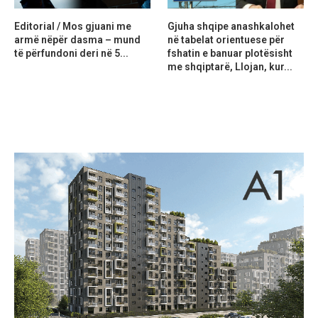
Editorial / Mos gjuani me
Gjuha shqipe anashkalohet
armë nëpër dasma – mund
në tabelat orientuese për
të përfundoni deri në 5...
fshatin e banuar plotësisht
me shqiptarë, Llojan, kur...