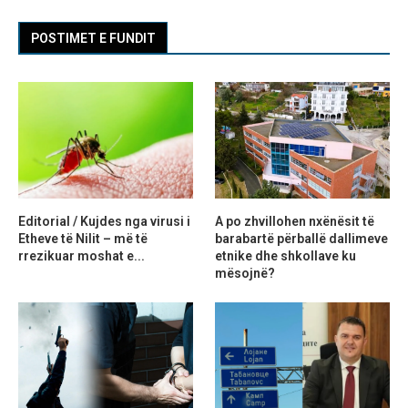
POSTIMET E FUNDIT
Editorial / Kujdes nga virusi i
A po zhvillohen nxënësit të
Etheve të Nilit – më të
barabartë përballë dallimeve
rrezikuar moshat e...
etnike dhe shkollave ku
mësojnë?