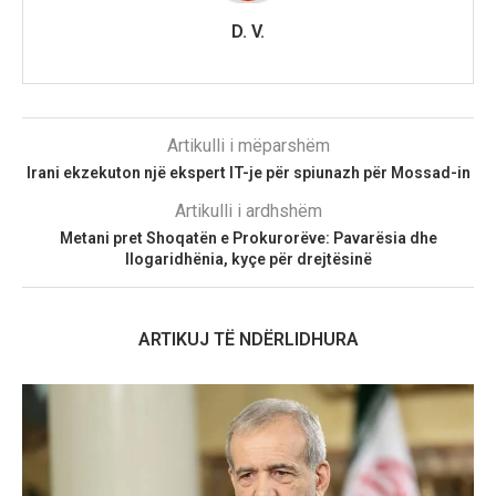
D. V.
Artikulli i mëparshëm
Irani ekzekuton një ekspert IT-je për spiunazh për Mossad-in
Artikulli i ardhshëm
Metani pret Shoqatën e Prokurorëve: Pavarësia dhe
llogaridhënia, kyçe për drejtësinë
ARTIKUJ TË NDËRLIDHURA