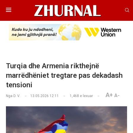
Turqia dhe Armenia rikthejnë
marrëdhëniet tregtare pas dekadash
tensioni
A+
A-
Nga
D. V.
13.05.2026 12:11
1,468
e lexuar