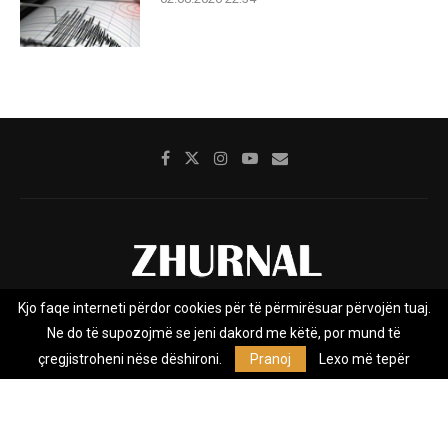
Kjo faqe interneti përdor cookies për të përmirësuar përvojën tuaj.
Rreth nesh
Impresumi
Marketing
Kontakt
Ne do të supozojmë se jeni dakord me këtë, por mund të
Privacy Policy
çregjistroheni nëse dëshironi.
Pranoj
Lexo më tepër
Zhurnal.mk është Agjenci e Lajmeve e pavarur, e themeluar në vitin
2009, që e mbulon Maqedoninë, Kosovën, Shqipërinë edhe lajmet
nga bota.