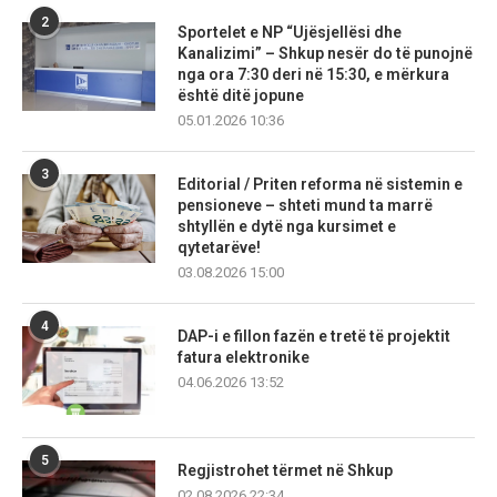
2
Sportelet e NP “Ujësjellësi dhe
Kanalizimi” – Shkup nesër do të punojnë
nga ora 7:30 deri në 15:30, e mërkura
është ditë jopune
05.01.2026 10:36
3
Editorial / Priten reforma në sistemin e
pensioneve – shteti mund ta marrë
shtyllën e dytë nga kursimet e
qytetarëve!
03.08.2026 15:00
4
DAP-i e fillon fazën e tretë të projektit
fatura elektronike
04.06.2026 13:52
5
Regjistrohet tërmet në Shkup
02.08.2026 22:34