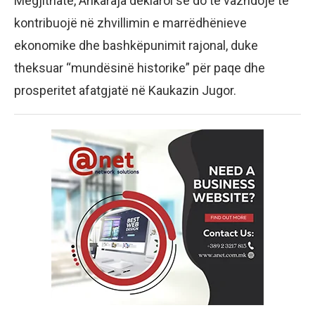
Megjithatë, Ankaraja deklaroi se do të vazhdojë të
kontribuojë në zhvillimin e marrëdhënieve
ekonomike dhe bashkëpunimit rajonal, duke
theksuar “mundësinë historike” për paqe dhe
prosperitet afatgjatë në Kaukazin Jugor.