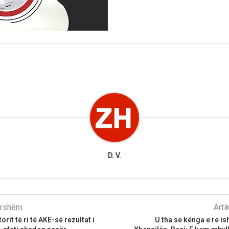
D. V.
parshëm
Arti
orit të ri të AKE-së rezultat i
U tha se kënga e re ish