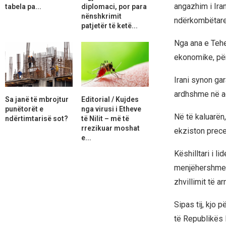
angazhim i Ira
tabela pa...
diplomaci, por para
nënshkrimit
ndërkombëtare 
patjetër të ketë...
Nga ana e Teh
ekonomike, përf
Irani synon ga
ardhshme në a
Sa janë të mbrojtur
Editorial / Kujdes
punëtorët e
nga virusi i Etheve
Në të kaluarën,
ndërtimtarisë sot?
të Nilit – më të
rrezikuar moshat
ekziston prec
e...
Këshilltari i l
menjëhershme”
zhvillimit të a
Sipas tij, kjo 
të Republikës 