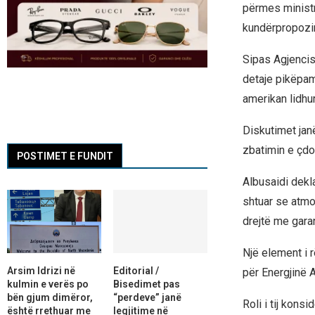
përmes ministri
kundërpropozi
Sipas Agjencis
detaje pikëpamj
amerikan lidhu
Diskutimet jan
zbatimin e çd
POSTIMET E FUNDIT
Albusaidi dekla
shtuar se atmos
drejtë me gara
Një element i 
Arsim Idrizi në
Editorial /
për Energjinë A
kulmin e verës po
Bisedimet pas
bën gjum dimëror,
“perdeve” janë
Roli i tij kons
është rrethuar me
legjitime në