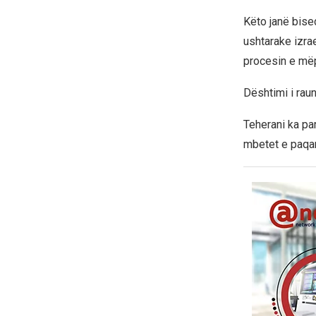
Këto janë bise
ushtarake izra
procesin e më
Dështimi i rau
Teherani ka par
mbetet e paqar