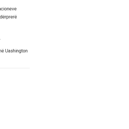
racioneve
ndërprerë
.
 në Uashington