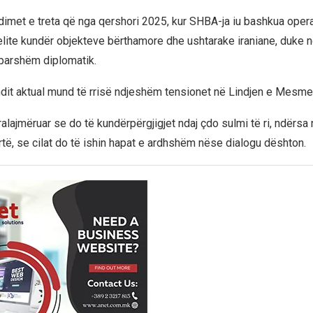
dimet e treta që nga qershori 2025, kur SHBA-ja iu bashkua ope
elite kundër objekteve bërthamore dhe ushtarake iraniane, duke 
parshëm diplomatik.
ndit aktual mund të rrisë ndjeshëm tensionet në Lindjen e Mesme
alajmëruar se do të kundërpërgjigjet ndaj çdo sulmi të ri, ndërsa
të, se cilat do të ishin hapat e ardhshëm nëse dialogu dështon.