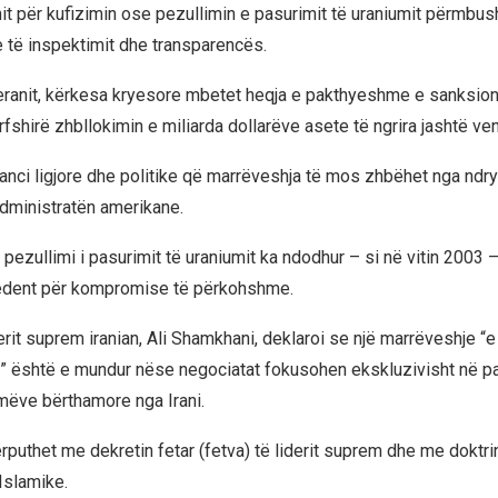
nit për kufizimin ose pezullimin e pasurimit të uraniumit përmbus
të inspektimit dhe transparencës.
eranit, kërkesa kryesore mbetet heqja e pakthyeshme e sanksio
shirë zhbllokimin e miliarda dollarëve asete të ngrira jashtë ven
ranci ligjore dhe politike që marrëveshja të mos zhbëhet nga ndr
dministratën amerikane.
 pezullimi i pasurimit të uraniumit ka ndodhur – si në vitin 2003 
edent për kompromise të përkohshme.
iderit suprem iranian, Ali Shamkhani, deklaroi se një marrëveshje “e
 është e mundur nëse negociatat fokusohen ekskluzivisht në pa
rmëve bërthamore nga Irani.
përputhet me dekretin fetar (fetva) të liderit suprem dhe me dokt
Islamike.