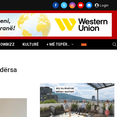
Login
HOWBIZZ
KULTURË
+ MË TEPËR…
ndërsa