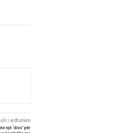
kulli i ardhshëm
te një ‘diss’ për