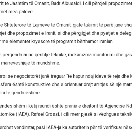
t të Jashtëm të Omanit, Badr Albusaidi, i cili përcjell propozime
met mes palëve.
ë Shtetërore të Lajmeve të Omanit, gjatë takimit të parë janë shq
et dhe propozimet e Iranit, si dhe përgjigjet dhe pyetjet e deleg
r me elementet kryesore të programit bërthamor iranian.
ë përqendruar në çështje teknike, mekanizma monitorimi dhe gar
o marrëveshjeje të mundshme.
roi se negociatorët janë treguar “të hapur ndaj ideve të reja dhe 
fera është konstruktive dhe e orientuar drejt arritjes së një mar
nci të qëndrueshme.
rëndësishëm i këtij raundi është prania e drejtorit të Agjencisë 
tomike (IAEA), Rafael Grossi, i cili merr pjesë si vëzhgues teknik
iderohet vendimtar, pasi IAEA-ja ka autoritetin për të verifikuar në