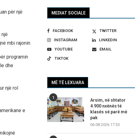
uan për një
MEDIAT SOCIALE
FACEBOOK
TWITTER
 një
INSTAGRAM
LINKEDIN
në mbi rajonin.
YOUTUBE
EMAIL
për programin
TIKTOK
ale dhe
MË TË LEXUARA
r një rol
1
Arsim, në shtator
4.900 nxënës të
 amerikane e
klasës së parë më
pak
06.08.2026 17:33
unikojnë