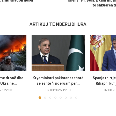
e, afati skadon nesër
Xhensilën, Besi: E kam mbyll
të shkuarën ti
ARTIKUJ TË NDËRLIDHURA
 me dronë dhe
Kryeministri pakistanez thotë
Spanja thirrje
Ukrainë...
se është “i nderuar” për...
Rihapni kufi
26 22:33
07.08.2026 19:30
07.08.2