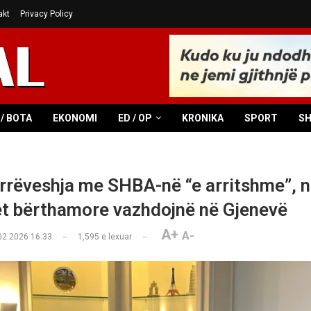
akt
Privacy Policy
/ BOTA
EKONOMI
ED / OP
KRONIKA
SPORT
S
arrëveshja me SHBA-në “e arritshme”, 
t bërthamore vazhdojnë në Gjenevë
A+
A-
02.2026 16:33
1,595
e lexuar