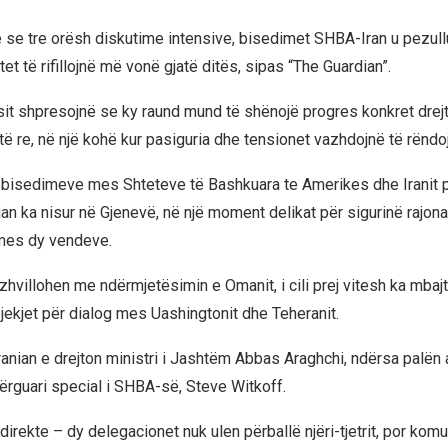
e tre orësh diskutime intensive, bisedimet SHBA-Iran u pezull
et të rifillojnë më vonë gjatë ditës, sipas “The Guardian”.
t shpresojnë se ky raund mund të shënojë progres konkret drejt
ë re, në një kohë kur pasiguria dhe tensionet vazhdojnë të rëndoj
 i bisedimeve mes Shteteve të Bashkuara te Amerikes dhe Iranit 
ian ka nisur në Gjenevë, në një moment delikat për sigurinë rajon
mes dy vendeve.
hvillohen me ndërmjetësimin e Omanit, i cili prej vitesh ka mbajtu
pjekjet për dialog mes Uashingtonit dhe Teheranit.
ranian e drejton ministri i Jashtëm Abbas Araghchi, ndërsa palën
ërguari special i SHBA-së, Steve Witkoff.
direkte – dy delegacionet nuk ulen përballë njëri-tjetrit, por kom