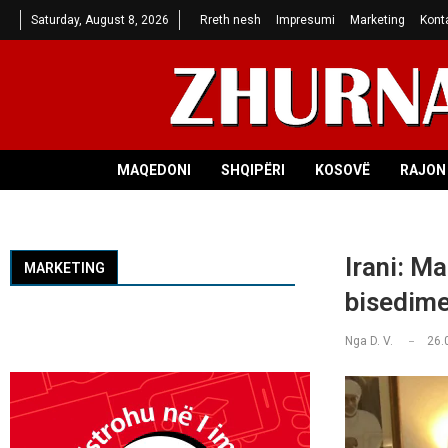
Saturday, August 8, 2026
Rreth nesh
Impresumi
Marketing
Kont
MAQEDONI
SHQIPËRI
KOSOVË
RAJON 
Irani: M
MARKETING
bisedime
Nga
D. V.
26.