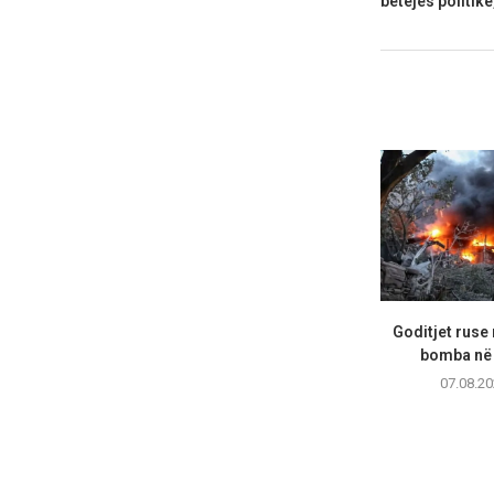
betejës politik
Goditjet ruse
bomba në 
07.08.20