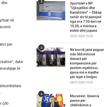
2
t dhe
Sportelet e NP
“Ujësjellësi dhe
Kanalizimi” – Shkup
nesër do të punojnë
yrtuar në
nga ora 7:30 deri në
15:30, e mërkura
acionit
është ditë jopune
05.01.2026 10:36
anci për
3
Në korrik janë paguar
mbi 560 milionë
denarë për
kreative”, duke
kompensime për
pushim mjekësor,
rëveshjeje të
pjesa më e madhe
për lejet e lindjes
28.07.2026 15:52
Ndërkombëtare
.
4
Mucunski: Qeveria
punon për
se çdo
zhbllokimin e