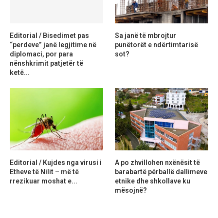
Editorial / Bisedimet pas
Sa janë të mbrojtur
“perdeve” janë legjitime në
punëtorët e ndërtimtarisë
diplomaci, por para
sot?
nënshkrimit patjetër të
ketë...
Editorial / Kujdes nga virusi i
A po zhvillohen nxënësit të
Etheve të Nilit – më të
barabartë përballë dallimeve
rrezikuar moshat e...
etnike dhe shkollave ku
mësojnë?