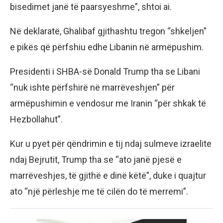
bisedimet janë të paarsyeshme”, shtoi ai.
Në deklaratë, Ghalibaf gjithashtu tregon “shkeljen”
e pikës që përfshiu edhe Libanin në armëpushim.
Presidenti i SHBA-së Donald Trump tha se Libani
“nuk ishte përfshirë në marrëveshjen” për
armëpushimin e vendosur me Iranin “për shkak të
Hezbollahut”.
Kur u pyet për qëndrimin e tij ndaj sulmeve izraelite
ndaj Bejrutit, Trump tha se “ato janë pjesë e
marrëveshjes, të gjithë e dinë këtë”, duke i quajtur
ato “një përleshje me të cilën do të merremi”.