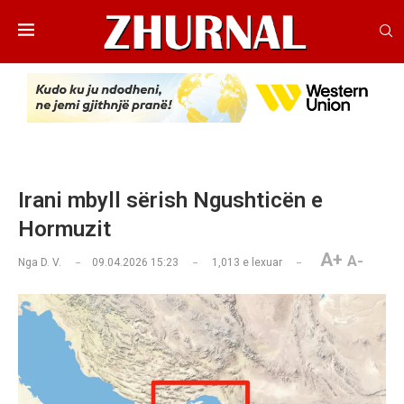
Irani mbyll sërish Ngushticën e
Hormuzit
A+
A-
Nga
D. V.
09.04.2026 15:23
1,013
e lexuar