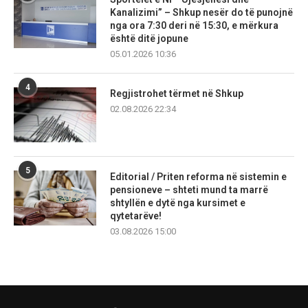
Kanalizimi” – Shkup nesër do të punojnë
nga ora 7:30 deri në 15:30, e mërkura
është ditë jopune
05.01.2026 10:36
4
Regjistrohet tërmet në Shkup
02.08.2026 22:34
5
Editorial / Priten reforma në sistemin e
pensioneve – shteti mund ta marrë
shtyllën e dytë nga kursimet e
qytetarëve!
03.08.2026 15:00