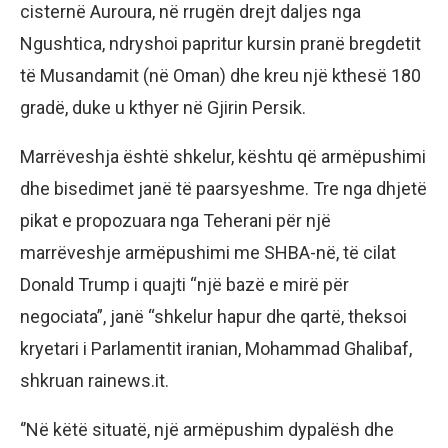
cisternë Auroura, në rrugën drejt daljes nga
Ngushtica, ndryshoi papritur kursin pranë bregdetit
të Musandamit (në Oman) dhe kreu një kthesë 180
gradë, duke u kthyer në Gjirin Persik.
Marrëveshja është shkelur, kështu që armëpushimi
dhe bisedimet janë të paarsyeshme. Tre nga dhjetë
pikat e propozuara nga Teherani për një
marrëveshje armëpushimi me SHBA-në, të cilat
Donald Trump i quajti “një bazë e mirë për
negociata”, janë “shkelur hapur dhe qartë, theksoi
kryetari i Parlamentit iranian, Mohammad Ghalibaf,
shkruan rainews.it.
‘’Në këtë situatë, një armëpushim dypalësh dhe