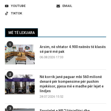
YOUTUBE
EMAIL
TIKTOK
MË TË LEXUARA
1
Arsim, në shtator 4.900 nxënës të klasës
së parë më pak
06.08.2026 17:33
2
Në korrik janë paguar mbi 560 milionë
denarë për kompensime për pushim
mjekësor, pjesa më e madhe për lejet e
lindjes
28.07.2026 15:52
3
Sportelet e NP “Ujësjellësi dhe