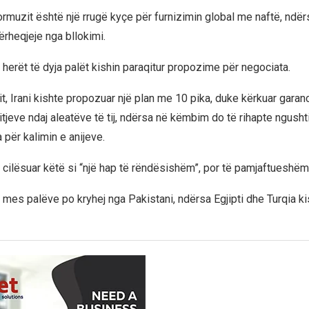
rmuzit është një rrugë kyçe për furnizimin global me naftë, ndërs
ërheqjeje nga bllokimi.
 herët të dyja palët kishin paraqitur propozime për negociata.
t, Irani kishte propozuar një plan me 10 pika, duke kërkuar garan
itjeve ndaj aleatëve të tij, ndërsa në këmbim do të rihapte ngush
 për kalimin e anijeve.
 cilësuar këtë si “një hap të rëndësishëm”, por të pamjaftueshëm
mes palëve po kryhej nga Pakistani, ndërsa Egjipti dhe Turqia kis