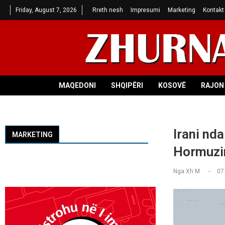
Friday, August 7, 2026
Rreth nesh
Impresumi
Marketing
Kontakt
MAQEDONI
SHQIPËRI
KOSOVË
RAJON 
Irani nd
MARKETING
Hormuzi
Nga
Xh M
07