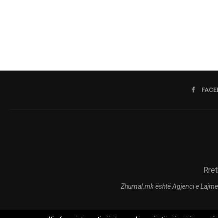
FACE
Rret
Zhurnal.mk është Agjenci e Lajme