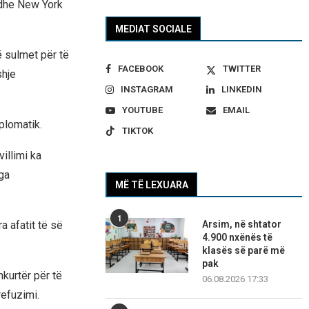
 dhe New York
MEDIAT SOCIALE
ë sulmet për të
FACEBOOK
TWITTER
shje
INSTAGRAM
LINKEDIN
YOUTUBE
EMAIL
plomatik.
TIKTOK
illimi ka
nga
MË TË LEXUARA
1
a afatit të së
Arsim, në shtator
4.900 nxënës të
klasës së parë më
pak
hkurtër për të
06.08.2026 17:33
refuzimi.