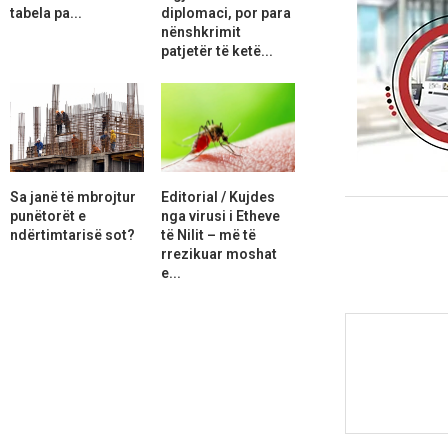
tabela pa...
diplomaci, por para
nënshkrimit
patjetër të ketë...
Sa janë të mbrojtur
Editorial / Kujdes
punëtorët e
nga virusi i Etheve
ndërtimtarisë sot?
të Nilit – më të
rrezikuar moshat
e...