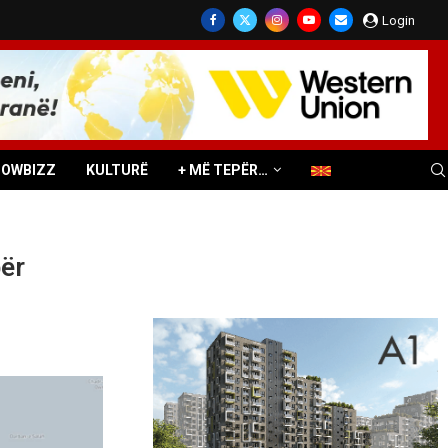
Login
HOWBIZZ
KULTURË
+ MË TEPËR…
për