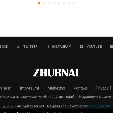
BOOK
TWITTER
INSTAGRAM
YOUTUBE
h nesh
Impresumi
Marketing
Kontakt
Privacy P
ve e pavarur, e themeluar në vitin 2009, që e mbulon Maqedoninë, Kosovën,
@2026 - All Right Reserved. Designed and Developed by
Anet.Com.Mk