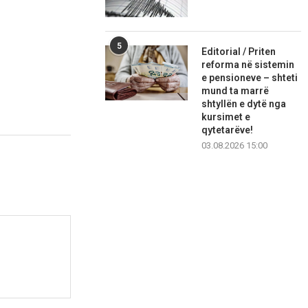
5
Editorial / Priten
reforma në sistemin
e pensioneve – shteti
mund ta marrë
shtyllën e dytë nga
kursimet e
qytetarëve!
03.08.2026 15:00