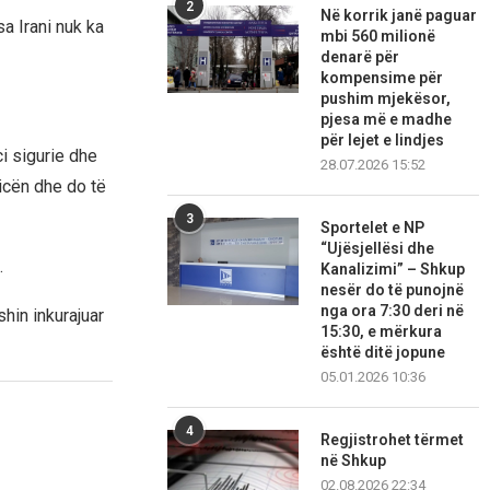
2
Në korrik janë paguar
a Irani nuk ka
mbi 560 milionë
denarë për
kompensime për
pushim mjekësor,
pjesa më e madhe
për lejet e lindjes
ci sigurie dhe
28.07.2026 15:52
ticën dhe do të
3
Sportelet e NP
“Ujësjellësi dhe
.
Kanalizimi” – Shkup
nesër do të punojnë
nga ora 7:30 deri në
hin inkurajuar
15:30, e mërkura
është ditë jopune
05.01.2026 10:36
4
Regjistrohet tërmet
në Shkup
02.08.2026 22:34