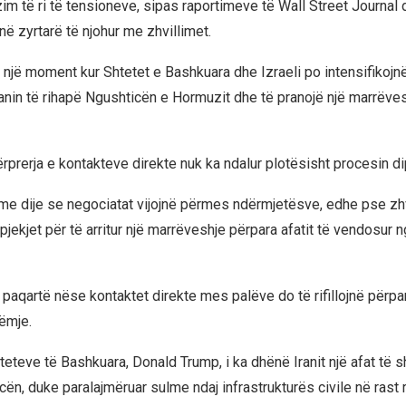
zim të ri të tensioneve, sipas raportimeve të Wall Street Journal
në zyrtarë të njohur me zhvillimet.
ë një moment kur Shtetet e Bashkuara dhe Izraeli po intensifikojn
anin të rihapë Ngushticën e Hormuzit dhe të pranojë një marrëve
rprerja e kontakteve direkte nuk ka ndalur plotësisht procesin di
me dije se negociatat vijojnë përmes ndërmjetësve, edhe pse zhv
jekjet për të arritur një marrëveshje përpara afatit të vendosur 
paqartë nëse kontaktet direkte mes palëve do të rifillojnë përpar
ëmje.
teteve të Bashkuara, Donald Trump, i ka dhënë Iranit një afat të s
cën, duke paralajmëruar sulme ndaj infrastrukturës civile në rast 