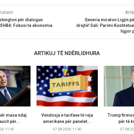
parshëm
Arti
shington për dialogun
Qeveria miraton Ligjin p
-SHBA: Fokusi te ekonomia
drejtë! Sali: Parimi Kushtetu
ligjor 
ARTIKUJ TË NDËRLIDHURA
për masa ndaj
Vendosja e tarifave të reja
Trump firmos 
ucit për...
amerikane për panelet...
për të k
26 11:43
07.08.2026 11:40
07.08.2