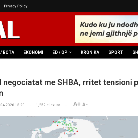
Privacy Policy
/ BOTA
EKONOMI
ED / OP
KRONIKA
SPORT
S
al negociatat me SHBA, rritet tensioni 
n
A+
A-
.04.2026 18:29
1,252
e lexuar