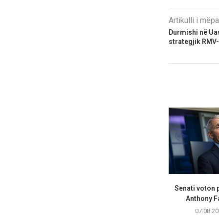
Artikulli i më
Durmishi në Ua
strategjik RMV
Senati voton 
Anthony Fa
07.08.20