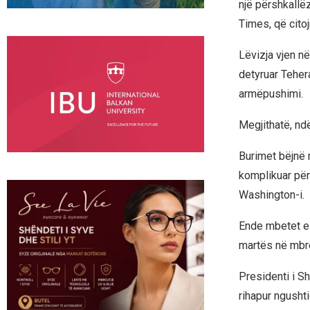
një përshkallë
Times, që citoj
Lëvizja vjen n
detyruar Teher
armëpushimi.
Megjithatë, ndë
Burimet bëjnë 
komplikuar përp
Washington-i.
Ende mbetet e 
martës në mbr
Presidenti i Sh
rihapur ngushti