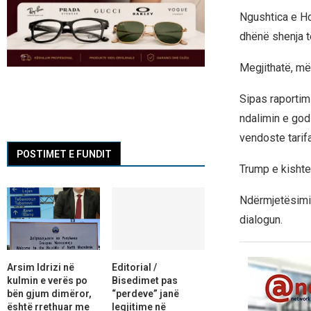
Ngushtica e Ho
dhënë shenja t
Megjithatë, më
Sipas raportimi
ndalimin e god
vendoste tarifa
POSTIMET E FUNDIT
Trump e kishte
Ndërmjetësimi 
dialogun.
Arsim Idrizi në
Editorial /
kulmin e verës po
Bisedimet pas
bën gjum dimëror,
“perdeve” janë
është rrethuar me
legjitime në