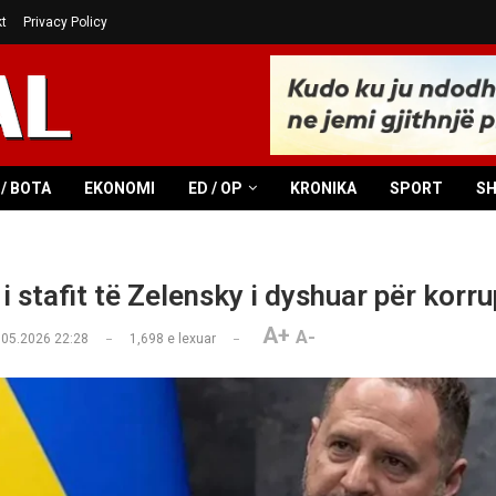
t
Privacy Policy
/ BOTA
EKONOMI
ED / OP
KRONIKA
SPORT
S
 i stafit të Zelensky i dyshuar për korr
A+
A-
.05.2026 22:28
1,698
e lexuar