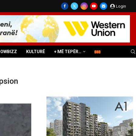
Login
HOWBIZZ
KULTURË
+ MË TEPËR…
upsion