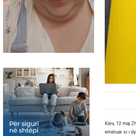
Kiev, 12 maj Zh
emëruar si i d