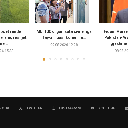
godet rëndë
Mbi 100 organizata civile nga
Fidan: Marrë
erane, reshjet
Tajvani bashkohen në...
Pakistan-Ara
në...
ngjashme 
09.08.2026 12:28
26 15:32
08.08.2
BOOK
TWITTER
INSTAGRAM
YOUTUBE