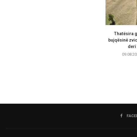
Thatësira 
bujqësinë zvic
deri 
09.08.20
FACE