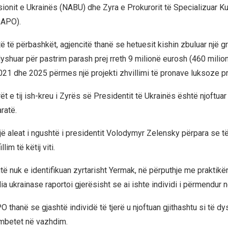
ionit e Ukrainës (NABU) dhe Zyra e Prokurorit të Specializuar K
SAPO).
ë të përbashkët, agjencitë thanë se hetuesit kishin zbuluar një g
yshuar për pastrim parash prej rreth 9 milionë eurosh (460 milion
021 dhe 2025 përmes një projekti zhvillimi të pronave luksoze pr
ët e tij ish-kreu i Zyrës së Presidentit të Ukrainës është njoftuar
ratë.
jë aleat i ngushtë i presidentit Volodymyr Zelensky përpara se t
lim të këtij viti.
ë nuk e identifikuan zyrtarisht Yermak, në përputhje me praktikën
a ukrainase raportoi gjerësisht se ai ishte individi i përmendur n
thanë se gjashtë individë të tjerë u njoftuan gjithashtu si të dy
mbetet në vazhdim.