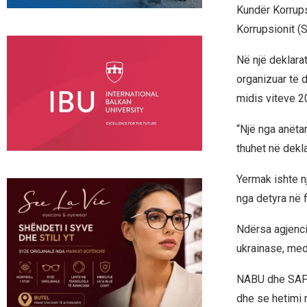
Kundër Korrups
Korrupsionit (
Në një deklarat
organizuar të d
midis viteve 2
“Një nga anëtar
thuhet në dekla
Yermak ishte n
nga detyra në fil
Ndërsa agjencit
ukrainase, medi
NABU dhe SAPO 
dhe se hetimi 