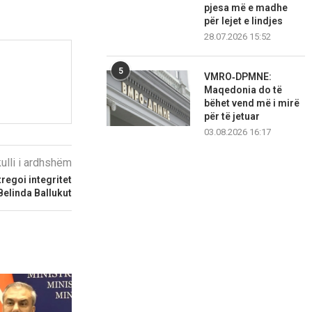
pjesa më e madhe
për lejet e lindjes
28.07.2026 15:52
5
VMRO‑DPMNE:
Maqedonia do të
bëhet vend më i mirë
për të jetuar
03.08.2026 16:17
kulli i ardhshëm
tregoi integritet
Belinda Ballukut