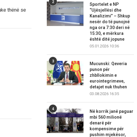
2
Sportelet e NP
uke thënë se
“Ujësjellësi dhe
Kanalizimi” – Shkup
nesër do të punojnë
nga ora 7:30 deri në
15:30, e mërkura
është ditë jopune
05.01.2026 10:36
3
Mucunski: Qeveria
punon për
zhbllokimin e
eurointegrimeve,
detajet nuk thuhen
03.08.2026 16:35
4
Në korrik janë paguar
mbi 560 milionë
denarë për
kompensime për
pushim mjekësor,