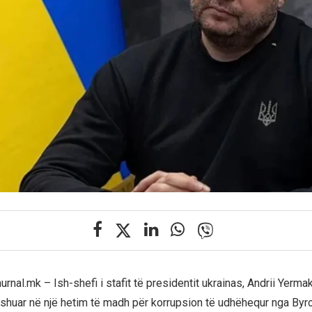
urnal.mk – Ish-shefi i stafit të presidentit ukrainas, Andrii Yerma
yshuar në një hetim të madh për korrupsion të udhëhequr nga By