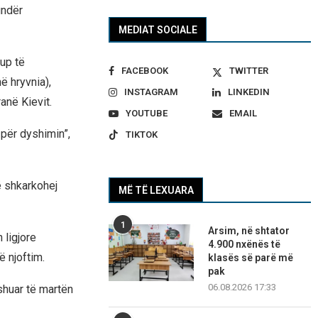
undër
MEDIAT SOCIALE
rup të
FACEBOOK
TWITTER
ë hryvnia),
INSTAGRAM
LINKEDIN
anë Kievit.
YOUTUBE
EMAIL
 për dyshimin”,
TIKTOK
ë shkarkohej
MË TË LEXUARA
1
Arsim, në shtator
 ligjore
4.900 nxënës të
ë njoftim.
klasës së parë më
pak
06.08.2026 17:33
shuar të martën