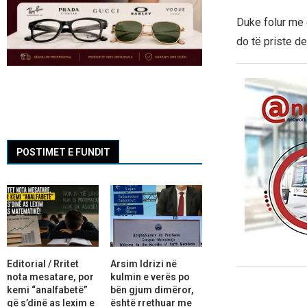
Duke folur me 
do të priste de
POSTIMET E FUNDIT
Editorial / Rritet
Arsim Idrizi në
nota mesatare, por
kulmin e verës po
kemi “analfabetë”
bën gjum dimëror,
që s’dinë as lexim e
është rrethuar me