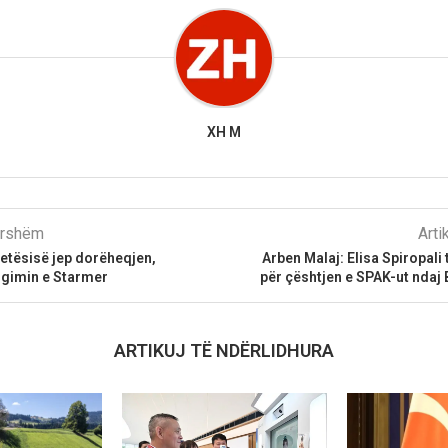
XH M
parshëm
Arti
detësisë jep dorëheqjen,
Arben Malaj: Elisa Spiropali 
rgimin e Starmer
për çështjen e SPAK-ut ndaj 
ARTIKUJ TË NDËRLIDHURA