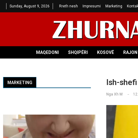
Sunday, August 9, 2026
Rreth nesh
Impresumi
Marketing
Kontak
MAQEDONI
SHQIPËRI
KOSOVË
RAJON 
Ish-shefi
MARKETING
Nga
Xh M
12