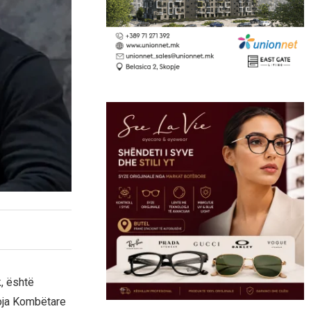
k, është
roja Kombëtare