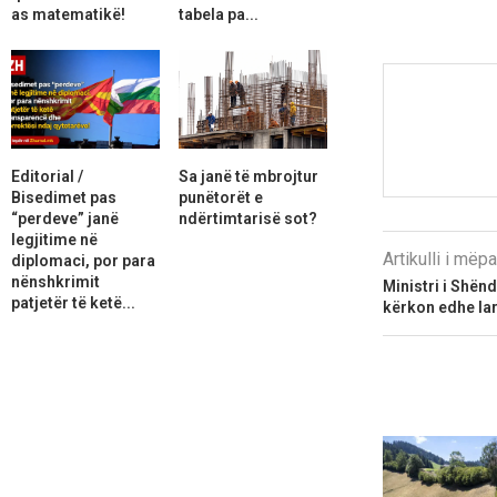
as matematikë!
tabela pa...
Editorial /
Sa janë të mbrojtur
Bisedimet pas
punëtorët e
“perdeve” janë
ndërtimtarisë sot?
legjitime në
Artikulli i më
diplomaci, por para
nënshkrimit
Ministri i Shën
patjetër të ketë...
kërkon edhe la