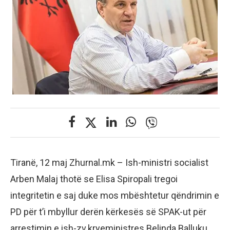
Tiranë, 12 maj Zhurnal.mk – Ish-ministri socialist
Arben Malaj thotë se Elisa Spiropali tregoi
integritetin e saj duke mos mbështetur qëndrimin e
PD për t’i mbyllur derën kërkesës së SPAK-ut për
arrestimin e ish-zv.kryeministres Belinda Balluku.