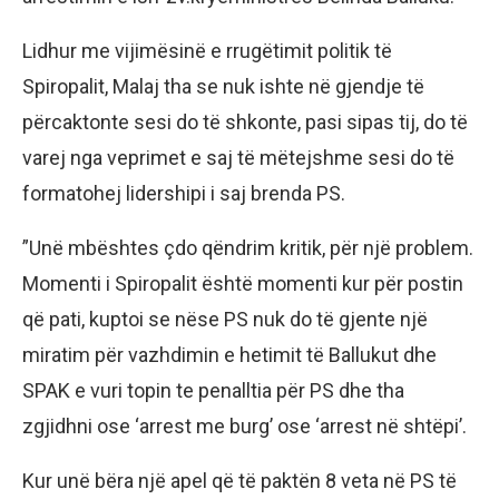
Lidhur me vijimësinë e rrugëtimit politik të
Spiropalit, Malaj tha se nuk ishte në gjendje të
përcaktonte sesi do të shkonte, pasi sipas tij, do të
varej nga veprimet e saj të mëtejshme sesi do të
formatohej lidershipi i saj brenda PS.
”Unë mbështes çdo qëndrim kritik, për një problem.
Momenti i Spiropalit është momenti kur për postin
që pati, kuptoi se nëse PS nuk do të gjente një
miratim për vazhdimin e hetimit të Ballukut dhe
SPAK e vuri topin te penalltia për PS dhe tha
zgjidhni ose ‘arrest me burg’ ose ‘arrest në shtëpi’.
Kur unë bëra një apel që të paktën 8 veta në PS të