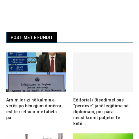
POSTIMET E FUNDIT
Arsim Idrizi në kulmin e
Editorial / Bisedimet pas
verës po bën gjum dimëror,
“perdeve” janë legjitime në
është rrethuar me tabela
diplomaci, por para
pa...
nënshkrimit patjetër të
ketë...