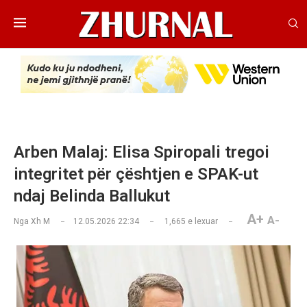
Arben Malaj: Elisa Spiropali tregoi
integritet për çështjen e SPAK-ut
ndaj Belinda Ballukut
A+
A-
Nga
Xh M
12.05.2026 22:34
1,665
e lexuar