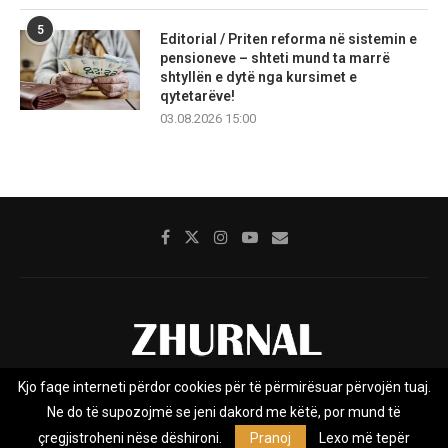
5
Editorial / Priten reforma në sistemin e
pensioneve – shteti mund ta marrë
shtyllën e dytë nga kursimet e
qytetarëve!
03.08.2026 15:00
Kjo faqe interneti përdor cookies për të përmirësuar përvojën tuaj.
Rreth nesh
Impresumi
Marketing
Kontakt
Ne do të supozojmë se jeni dakord me këtë, por mund të
Privacy Policy
çregjistroheni nëse dëshironi.
Pranoj
Lexo më tepër