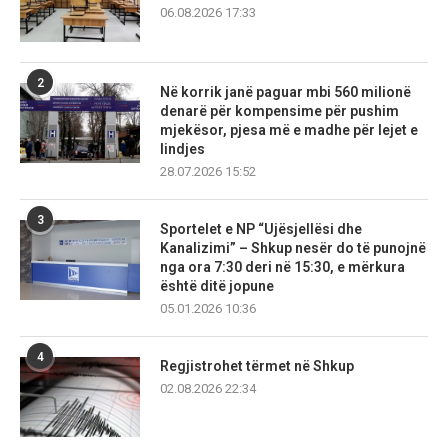
06.08.2026 17:33
2
Në korrik janë paguar mbi 560 milionë
denarë për kompensime për pushim
mjekësor, pjesa më e madhe për lejet e
lindjes
28.07.2026 15:52
3
Sportelet e NP “Ujësjellësi dhe
Kanalizimi” – Shkup nesër do të punojnë
nga ora 7:30 deri në 15:30, e mërkura
është ditë jopune
05.01.2026 10:36
4
Regjistrohet tërmet në Shkup
02.08.2026 22:34