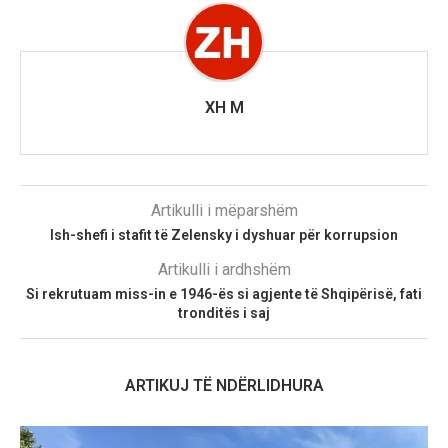
XH M
Artikulli i mëparshëm
Ish-shefi i stafit të Zelensky i dyshuar për korrupsion
Artikulli i ardhshëm
Si rekrutuam miss-in e 1946-ës si agjente të Shqipërisë, fati
tronditës i saj
ARTIKUJ TË NDËRLIDHURA