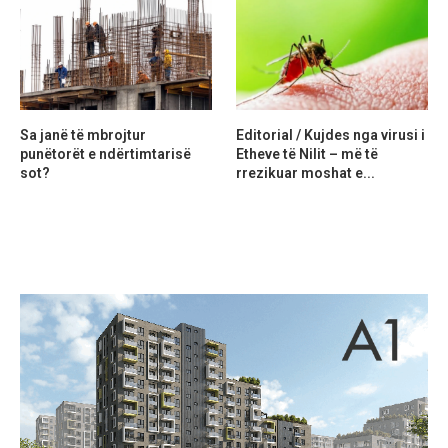
Sa janë të mbrojtur
Editorial / Kujdes nga virusi i
punëtorët e ndërtimtarisë
Etheve të Nilit – më të
sot?
rrezikuar moshat e...