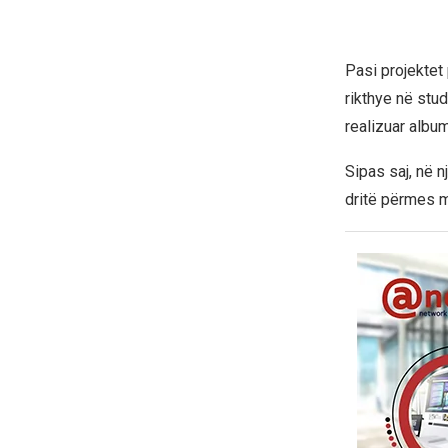
Pasi projektet 
rikthye në stu
realizuar albu
Sipas saj, në n
dritë përmes 