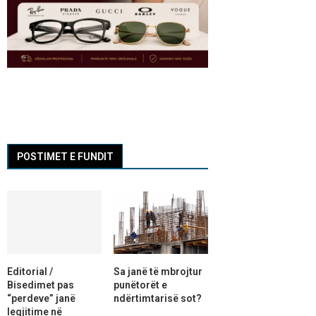
POSTIMET E FUNDIT
Editorial /
Sa janë të mbrojtur
Bisedimet pas
punëtorët e
“perdeve” janë
ndërtimtarisë sot?
legjitime në