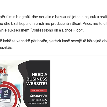
për filmin biografik dhe serialin e bazuar në jetën e saj nuk u reali
dio dhe bashkëpunoi sërish me producentin Stuart Price, me të cil
min e suksesshëm “Confessions on a Dance Floor”.
jë kohë të vështirë për botën, njerëzit kanë nevojë të kërcejnë dh
muzikës.