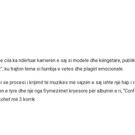
e cila ka ndërtuar karrierën e saj si modele dhe këngëtare, publi
t”, ku trajton tema si humbja e vetes dhe plagët emocionale.
 se procesi i krijimit të muzikës me vajzën e saj ishte një hap 
n e tyre dhe një nga frymëzimet kryesore për albumin e ri, “Confe
ikohet më 3 korrik.