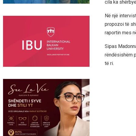
cila ka shërby
Në një intervis
propozoi të sh
raportin mes në
Sipas Madonnas
rëndësishëm per
të ri.