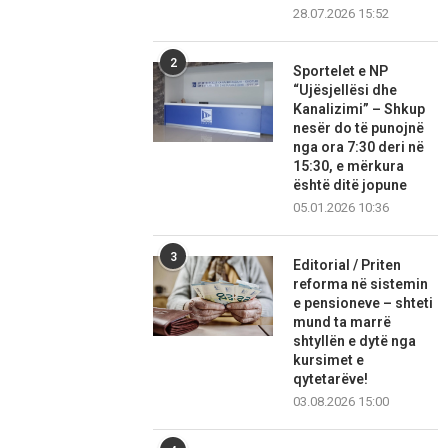
28.07.2026 15:52
2
Sportelet e NP
“Ujësjellësi dhe
Kanalizimi” – Shkup
nesër do të punojnë
nga ora 7:30 deri në
15:30, e mërkura
është ditë jopune
05.01.2026 10:36
3
Editorial / Priten
reforma në sistemin
e pensioneve – shteti
mund ta marrë
shtyllën e dytë nga
kursimet e
qytetarëve!
03.08.2026 15:00