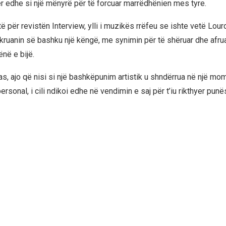
er edhe si një mënyrë për të forcuar marrëdhënien mes tyre.
të për revistën Interview, ylli i muzikës rrëfeu se ishte vetë Lour
kruanin së bashku një këngë, me synimin për të shëruar dhe afr
në e bijë.
, ajo që nisi si një bashkëpunim artistik u shndërrua në një m
sonal, i cili ndikoi edhe në vendimin e saj për t’iu rikthyer punë