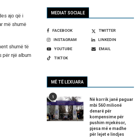
MEDIAT SOCIALE
des ajo që i
uar më shumë
FACEBOOK
TWITTER
INSTAGRAM
LINKEDIN
oment shumë të
YOUTUBE
EMAIL
s për një album
TIKTOK
MË TË LEXUARA
1
Në korrik janë paguar
mbi 560 milionë
denarë për
kompensime për
pushim mjekësor,
pjesa më e madhe
për lejet e lindjes