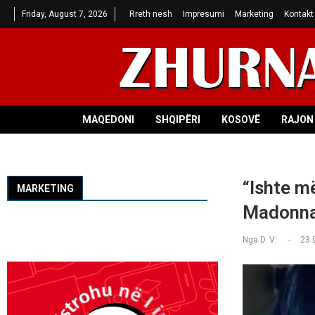
Friday, August 7, 2026
Rreth nesh
Impresumi
Marketing
Kontakt
MAQEDONI
SHQIPËRI
KOSOVË
RAJON 
“Ishte m
MARKETING
Madonna 
Nga
D. V.
23.