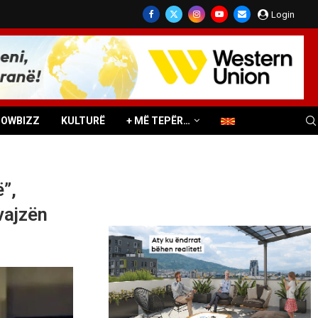
Login
HOWBIZZ
KULTURË
+ MË TEPËR…
”,
vajzën