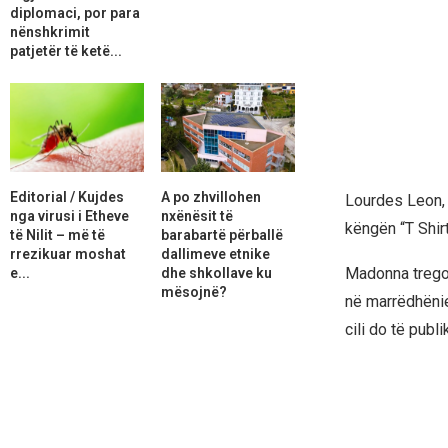
diplomaci, por para
nënshkrimit
patjetër të ketë...
Editorial / Kujdes
A po zhvillohen
Lourdes Leon, 
nga virusi i Etheve
nxënësit të
këngën “T Shir
të Nilit – më të
barabartë përballë
rrezikuar moshat
dallimeve etnike
Madonna tregoi
e...
dhe shkollave ku
mësojnë?
në marrëdhënie
cili do të publ