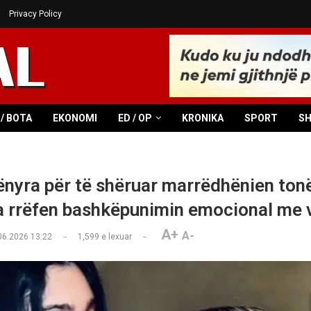
Privacy Policy
/ BOTA
EKONOMI
ED / OP
KRONIKA
SPORT
S
ënyra për të shëruar marrëdhënien tonë
rrëfen bashkëpunimin emocional me 
A+
A-
06.2026 13:22
1,599
e lexuar