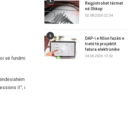
4
Regjistrohet tërmet
në Shkup
02.08.2026 22:34
5
DAP-i e fillon fazën e
tretë të projektit
fatura elektronike
04.06.2026 13:52
koi së fundmi
i rëndësishëm
ssions II”, i