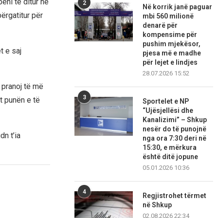
ëni të ditur në
2
Në korrik janë paguar
ërgatitur për
mbi 560 milionë
denarë për
kompensime për
pushim mjekësor,
t e saj
pjesa më e madhe
për lejet e lindjes
28.07.2026 15:52
ë pranoj të më
3
at punën e të
Sportelet e NP
“Ujësjellësi dhe
Kanalizimi” – Shkup
nesër do të punojnë
dn t’ia
nga ora 7:30 deri në
15:30, e mërkura
është ditë jopune
05.01.2026 10:36
4
Regjistrohet tërmet
në Shkup
02.08.2026 22:34