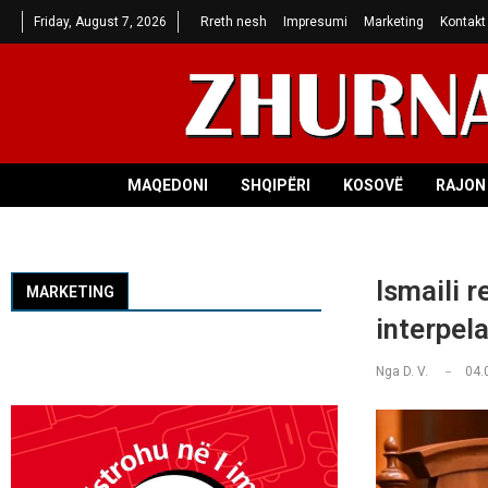
Friday, August 7, 2026
Rreth nesh
Impresumi
Marketing
Kontakt
MAQEDONI
SHQIPËRI
KOSOVË
RAJON 
Ismaili 
MARKETING
interpel
Nga
D. V.
04.