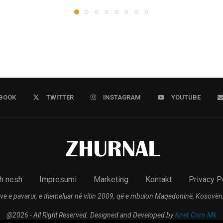
BOOK
TWITTER
INSTAGRAM
YOUTUBE
h nesh
Impresumi
Marketing
Kontakt
Privacy P
ve e pavarur, e themeluar në vitin 2009, që e mbulon Maqedoninë, Kosovën,
@2026 - All Right Reserved. Designed and Developed by
Anet.Com.Mk