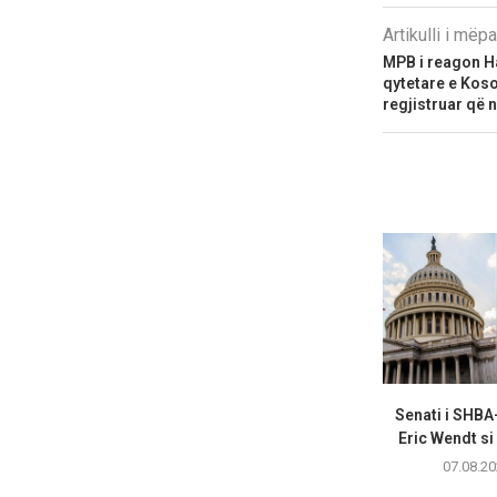
Artikulli i më
MPB i reagon H
qytetare e Koso
regjistruar që n
Senati i SHBA
Eric Wendt si
07.08.20