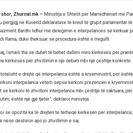
rshor, Zhurnal.mk –
Ministrja e Shtetit për Marrëdhëniet me Par
iu përgjigj në Kuvend deklaratave të kreut të grupit parlamentar të
azment Bardhi lidhur me delegimin e interpelancës së kërkuar pr
Edi Rama, duke theksuar se procedura është e rregullt.
saj, Ismaili tha se duhet të bëhet dallimi mes kërkesës për prani
he kërkesës për zhvillimin e një debati mbi një çështje konkrete.
totalisht e drejtë që interpelanca është e kryeministrit, por është
kërkoni interpelanca vetëm sepse kërkoni prezencën e kryeministr
t se kërkoni të zhvilloni interpelanca mbi çështje të caktuara, për 
tim, është një gjë tjetër”, deklaroi ministrja.
oi se opozita ka të drejtën të tërheqë kërkesën për interpelancë,
ë nëse dëshiron apo jo zhvillimin e saj.