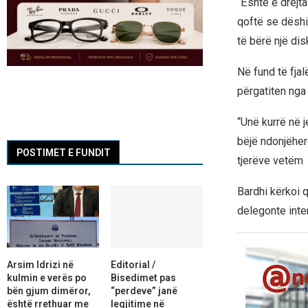
“Është e drejta
qoftë se dëshi
të bërë një dis
Në fund të fjal
përgatiten nga 
“Unë kurrë në j
bëjë ndonjëherë
POSTIMET E FUNDIT
tjerëve vetëm 
Bardhi kërkoi q
delegonte inte
Arsim Idrizi në
Editorial /
kulmin e verës po
Bisedimet pas
bën gjum dimëror,
“perdeve” janë
është rrethuar me
legjitime në