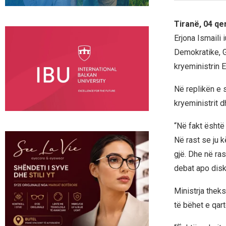
Tiranë, 04 qe
Erjona Ismaili 
Demokratike, G
kryeministrin 
Në replikën e 
kryeministrit d
“Në fakt është 
Në rast se ju 
gjë. Dhe në ras
debat apo disku
Ministrja theks
të bëhet e qart