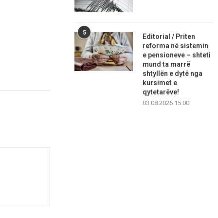
5
Editorial / Priten
reforma në sistemin
e pensioneve – shteti
mund ta marrë
shtyllën e dytë nga
kursimet e
qytetarëve!
03.08.2026 15:00