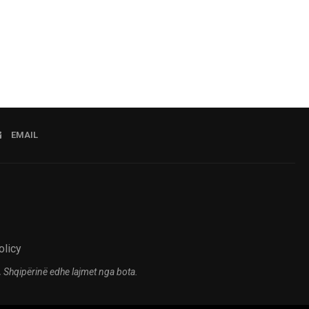
EMAIL
olicy
 Shqipërinë edhe lajmet nga bota.