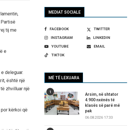
MEDIAT SOCIALE
lamentin,
 Partisë
FACEBOOK
TWITTER
ej tij me
INSTAGRAM
LINKEDIN
YOUTUBE
EMAIL
në e
TIKTOK
 e deleguar.
MË TË LEXUARA
it, është një
të zhvilluar një
1
Arsim, në shtator
4.900 nxënës të
klasës së parë më
 por kërkoi që
pak
06.08.2026 17:33