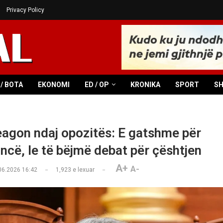
Privacy Policy
/ BOTA
EKONOMI
ED / OP
KRONIKA
SPORT
S
reagon ndaj opozitës: E gatshme për
ancë, le të bëjmë debat për çështjen
A+
A-
06.2026 16:42
1,923
e lexuar