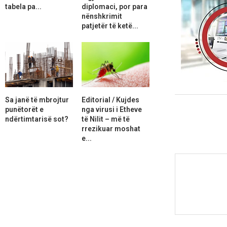
tabela pa...
diplomaci, por para
nënshkrimit
patjetër të ketë...
Sa janë të mbrojtur
Editorial / Kujdes
punëtorët e
nga virusi i Etheve
ndërtimtarisë sot?
të Nilit – më të
rrezikuar moshat
e...