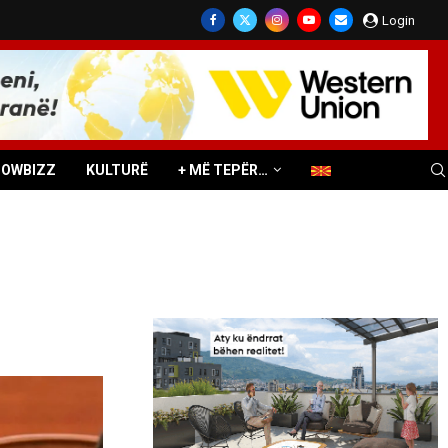
Login
HOWBIZZ
KULTURË
+ MË TEPËR…