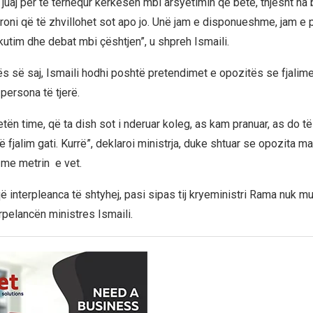
 juaj për të tërhequr kërkesën mbi arsyetimin që bëtë, thjesht na b
roni që të zhvillohet sot apo jo. Unë jam e disponueshme, jam e p
kutim dhe debat mbi çështjen”, u shpreh Ismaili.
ës së saj, Ismaili hodhi poshtë pretendimet e opozitës se fjalime
persona të tjerë.
etën time, që ta dish sot i nderuar koleg, as kam pranuar, as do t
 fjalim gati. Kurrë”, deklaroi ministrja, duke shtuar se opozita m
me metrin e vet.
ë interpleanca të shtyhej, pasi sipas tij kryeministri Rama nuk mu
rpelancën ministres Ismaili.