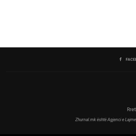
FACE
Rret
Zhurnal.mk është Agjenci e Lajme