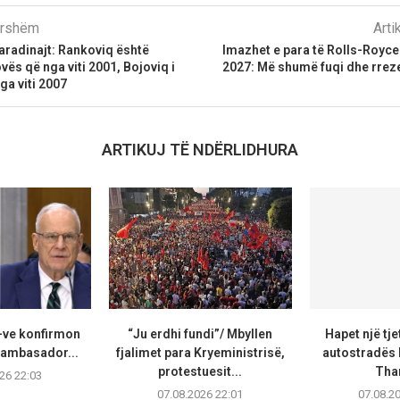
parshëm
Arti
aradinajt: Rankoviq është
Imazhet e para të Rolls-Royce 
vës që nga viti 2001, Bojoviq i
2027: Më shumë fuqi dhe rreze 
ga viti 2007
ARTIKUJ TË NDËRLIDHURA
-ve konfirmon
“Ju erdhi fundi”/ Mbyllen
Hapet një tj
 ambasador...
fjalimet para Kryeministrisë,
autostradës
protestuesit...
Than
26 22:03
07.08.2026 22:01
07.08.2