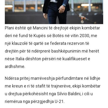
Plani është që Mancini të drejtojë ekipin kombëtar
deri në fund të Kupës së Botës në vitin 2030, me
një klauzolë të qartë se federata rezervon të
drejtën për të ndërprerë bashkëpunimin më herët
nëse Italia dështon përsëri në kualifikueset e
ardhshme.
Ndërsa pritej marrëveshja përfundimtare në lidhje
me kreun e ri të stafit të trajnerëve, ekipi kombëtar
u drejtua përkohësisht nga Silvio Baldini, i cili u
riemërua nga përzgjedhja U-21.