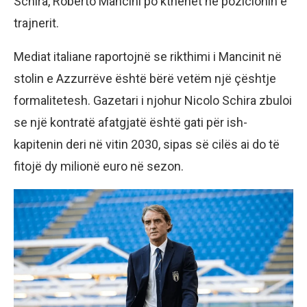
Schira, Roberto Mancini po kthehet në pozicionin e
trajnerit.
Mediat italiane raportojnë se rikthimi i Mancinit në
stolin e Azzurrëve është bërë vetëm një çështje
formalitetesh. Gazetari i njohur Nicolo Schira zbuloi
se një kontratë afatgjatë është gati për ish-
kapitenin deri në vitin 2030, sipas së cilës ai do të
fitojë dy milionë euro në sezon.