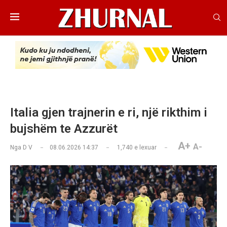
Italia gjen trajnerin e ri, një rikthim i
bujshëm te Azzurët
A+
A-
Nga
D V
08.06.2026 14:37
1,740
e lexuar