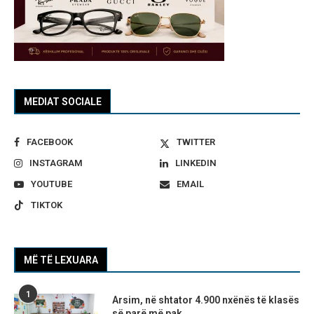
MEDIAT SOCIALE
FACEBOOK
TWITTER
INSTAGRAM
LINKEDIN
YOUTUBE
EMAIL
TIKTOK
MË TË LEXUARA
1
Arsim, në shtator 4.900 nxënës të klasës
së parë më pak