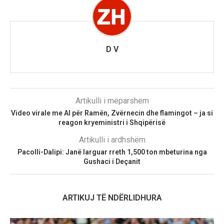
D V
Artikulli i mëparshëm
Video virale me AI për Ramën, Zvërnecin dhe flamingot – ja si
reagon kryeministri i Shqipërisë
Artikulli i ardhshëm
Pacolli-Dalipi: Janë larguar rreth 1,500 ton mbeturina nga
Gushaci i Deçanit
ARTIKUJ TË NDËRLIDHURA