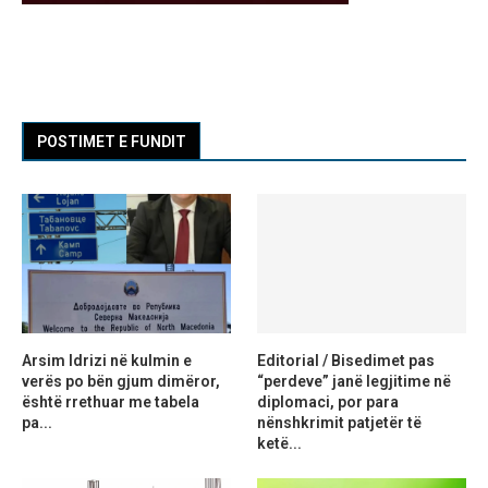
POSTIMET E FUNDIT
Arsim Idrizi në kulmin e
Editorial / Bisedimet pas
verës po bën gjum dimëror,
“perdeve” janë legjitime në
është rrethuar me tabela
diplomaci, por para
pa...
nënshkrimit patjetër të
ketë...