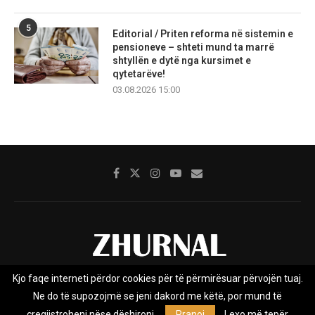
5
Editorial / Priten reforma në sistemin e
pensioneve – shteti mund ta marrë
shtyllën e dytë nga kursimet e
qytetarëve!
03.08.2026 15:00
Kjo faqe interneti përdor cookies për të përmirësuar përvojën tuaj.
Rreth nesh
Impresumi
Marketing
Kontakt
Ne do të supozojmë se jeni dakord me këtë, por mund të
Privacy Policy
çregjistroheni nëse dëshironi.
Pranoj
Lexo më tepër