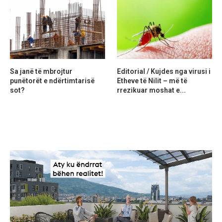
Sa janë të mbrojtur
Editorial / Kujdes nga virusi i
punëtorët e ndërtimtarisë
Etheve të Nilit – më të
sot?
rrezikuar moshat e...