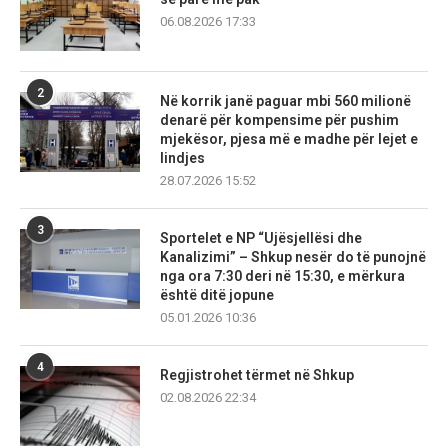
06.08.2026 17:33
2
Në korrik janë paguar mbi 560 milionë
denarë për kompensime për pushim
mjekësor, pjesa më e madhe për lejet e
lindjes
28.07.2026 15:52
3
Sportelet e NP “Ujësjellësi dhe
Kanalizimi” – Shkup nesër do të punojnë
nga ora 7:30 deri në 15:30, e mërkura
është ditë jopune
05.01.2026 10:36
4
Regjistrohet tërmet në Shkup
02.08.2026 22:34